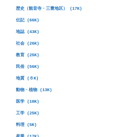
　歴史（観音寺・三豊地区） (17K)
　伝記 (66K)
　地誌 (43K)
　社会 (26K)
　教育 (25K)
　民俗 (56K)
　地質 (６K)
　動物・植物 (13K)
　医学 (10K)
　工学 (25K)
　料理 (5K)
　産業 (17K)