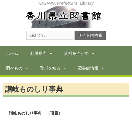
Skip
KAGAWA Prefectural Library
to
content
Search
for:
ホーム
利用案内
資料をさがす
調べもの
香川を知る
図書館情報
讃岐ものしり事典
讃岐ものしり事典　（項目）