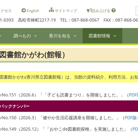
S
クセス
English
サイトマップ
読み上げる
f
1-0393 高松市林町2217-19 TEL：087-868-0567 FAX：087-868-06
調べもの
香川を知る
図書館情報
図書館かがわ(館報）
図書館かがわ(香川県立図書館報）は、当館の資料紹介、利用方法、お
○No.151（2026.6）「「子ども読書まつり」を開催しました。」（
PD
バックナンバー
○No.150（2026.3）「健やか生活応援講座を開催しました。」（
PDF
○No.149（2025.12）「「おやこde図書館探検」を実施しました」（
P