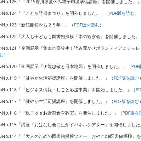
○No.125「『2019香川県夏休み親子環境学習講座』を開催しました。
○No.124「『こども読書まつり』を開催しました。」（
PDF版を読む
）
○No.123「新館開館から２５年！」（
PDF版を読む
）
○No.122「大人も子どもも図書館探検『木の観察会』を開催しました。
○No.121「企画展示『集まれ高校生！読み聞かせボランティアにチャ
む
）
○No.120「企画展示『伊能忠敬と日本地図』を開催しました。」（
PD
○No.119「『健やか生活応援講座』を開催しました。」（
PDF版を読む
○No.118「『ビジネス情報・しごと応援事業』を開始しました。」（
P
○No.117「『健やか生活応援講座』を開催しました。」（
PDF版を読む
○No.116「『親子ｄｅお野菜食育教室』を開催しました。」（
PDF版を
○No.115「講座『おはなし会に生かすパネルシアター』を開催しまし
○No.114「『大人のための図書館探検ツアー、おやこde図書館探検』