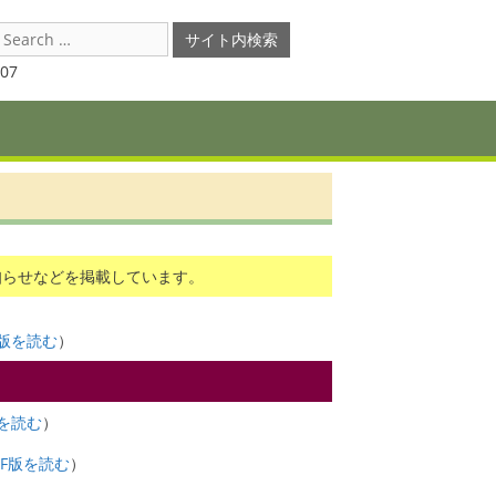
earch
or:
07
知らせなどを掲載しています。
F版を読む
）
版を読む
）
DF版を読む
）