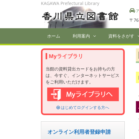
Skip
KAGAWA Prefectural Library
to
ア
content
〒76
ホーム
利用案内
資料をさがす
Myライブラリ
当館の資料貸出カードをお持ちの方
は、今すぐ、インターネットサービス
をご利用いただけます。
はじめてログインする方へ
オンライン利用者登録申請