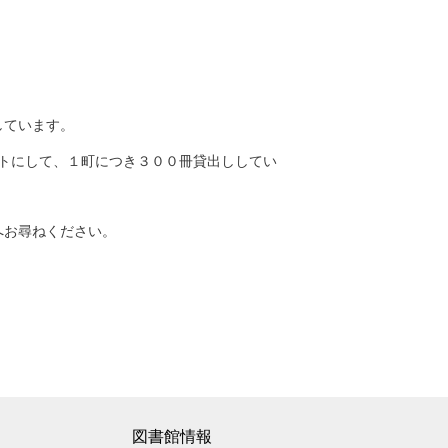
しています。
トにして、１町につき３００冊貸出ししてい
へお尋ねください。
図書館情報