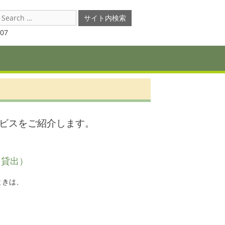
earch
or:
07
ビスをご紹介します。
力貸出）
ときは、