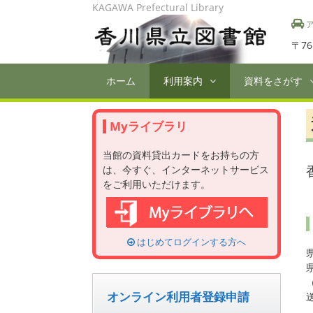
Skip
KAGAWA Prefectural Library
to
ア
content
〒76
ホーム
利用案内
資料をさがす
Myライブラリ
当館の資料貸出カードをお持ちの方
は、今すぐ、インターネットサービス
をご利用いただけます。
はじめてログインする方へ
オンライン利用者登録申請