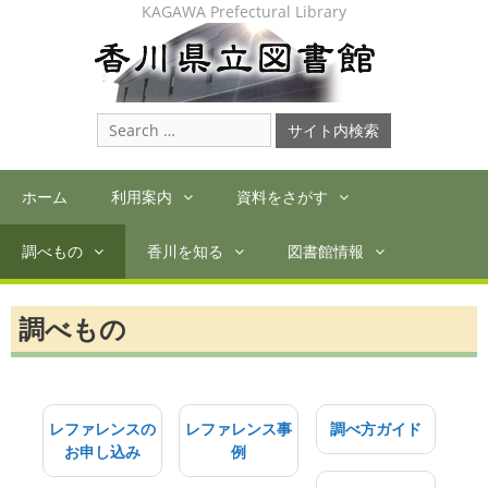
Skip
KAGAWA Prefectural Library
to
content
Search
for:
ホーム
利用案内
資料をさがす
調べもの
香川を知る
図書館情報
調べもの
レファレンスの
レファレンス事
調べ方ガイド
お申し込み
例