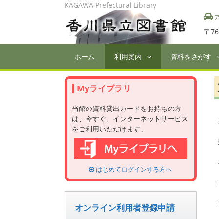
Skip
KAGAWA Prefectural Library
to
ア
content
〒76
ホーム
利用案内
資料をさがす
Myライブラリ
当館の資料貸出カードをお持ちの方
は、今すぐ、インターネットサービス
をご利用いただけます。
はじめてログインする方へ
オンライン利用者登録申請