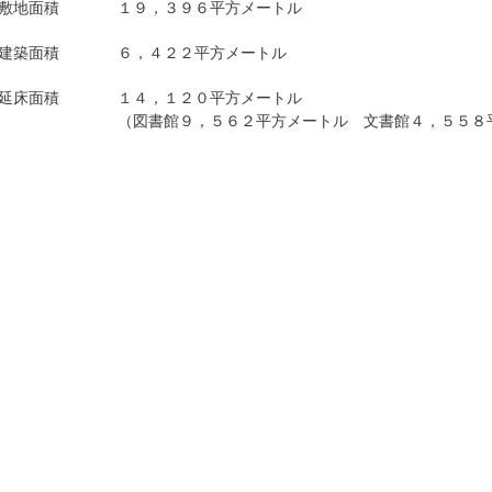
敷地面積
１９，３９６平方メートル
建築面積
６，４２２平方メートル
延床面積
１４，１２０平方メートル
（図書館９，５６２平方メートル 文書館４，５５８