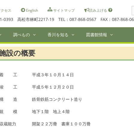
S
クセス
English
サイトマップ
読み上げる
f
1-0393 高松市林町2217-19 TEL：087-868-0567 FAX：087-868-06
調べもの
香川を知る
図書館情報
施設の概要
着 工
平成３年１０月１４日
竣 工
平成５年１２月２０日
構 造
鉄骨鉄筋コンクリート造り
規 模
地下１階 地上４階
収蔵能力
開架２２万冊 書庫１００万冊