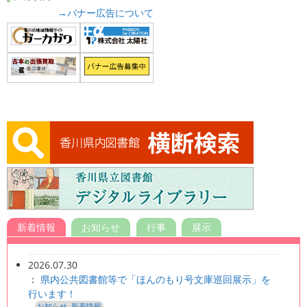
→バナー広告について
f
o
r
:
新着情報
お知らせ
行事
展示
2026.07.30
：
県内公共図書館等で「ほんのもり号文庫巡回展示」を
行います！
お知らせ
,
新着情報