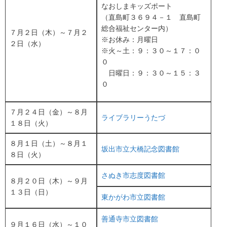
なおしまキッズポート
（直島町３６９４－１
直島町
総合福祉センター内）
７月２日（木）～７月２
※お休み：月曜日
２日（水）
※火～土：９：３０～１７：０
０
日曜日：９：３０～１５：３
０
７月２４日（金）～８月
ライブラリーうたづ
１８日（火）
８月１日（土）～８月１
坂出市立大橋記念図書館
８日（火）
さぬき市志度図書館
８月２０日（木）～９月
１３日（日）
東かがわ市立図書館
善通寺市立図書館
９月１６日（水）～１０