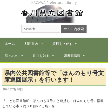
Skip
KAGAWA Prefectural Library
to
content
Search
for:
ホーム
利用案内
資料をさがす
調べもの
香川を知る
図書館情報
県内公共図書館等で「ほんのもり号文
庫巡回展示」を行います！
2026年7月30日
「こども図書館船 ほんのもり号」と連携し、ほんのもり号に搭載
している本（約６０冊×２ヵ所）を