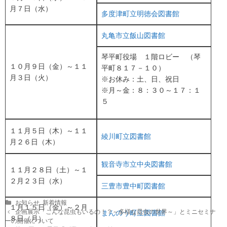
月７日（水）
多度津町立明徳会図書館
丸亀市立飯山図書館
琴平町役場 １階ロビー （琴
１０月９日（金）～１１
平町８１７－１０）
月３日（火）
※お休み：土、日、祝日
※月～金：８：３０～１７：１
５
１１月５日（木）～１１
綾川町立図書館
月２６日（木）
観音寺市立中央図書館
１１月２８日（土）～１
２月２３日（水）
三豊市豊中町図書館
C
お知らせ
,
新着情報
１月１５日（金）～２月
a
P
企画展示「こんな昆虫もいるの！？～多様な昆虫の世界～」とミニセミナ
まんのう町立図書館
８日（月）
t
o
ーの開催について