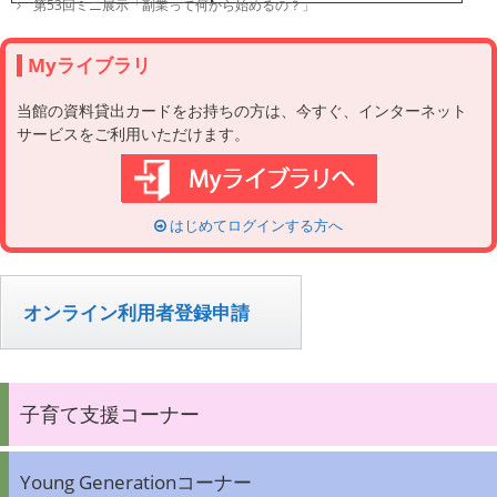
e
s
第53回ミニ展示「副業って何から始めるの？」
g
t
o
n
r
a
Myライブラリ
i
v
e
i
当館の資料貸出カードをお持ちの方は、今すぐ、インターネット
s
g
サービスをご利用いただけます。
a
t
i
o
n
はじめてログインする方へ
オンライン利用者登録申請
子育て支援コーナー
Young Generationコーナー