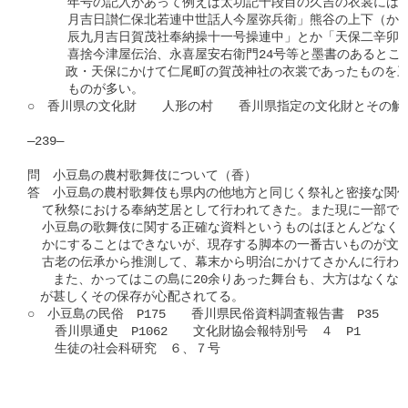
　　  年号の記入があって例えば太功記十段目の久吉の衣裳には「
　　  月吉日讃仁保北若連中世話人今屋弥兵衛」熊谷の上下（かみ
　　  辰九月吉日賀茂社奉納操十一号操連中」とか「天保二辛卯九
　　  喜捨今津屋伝治、永喜屋安右衛門24号等と墨書のあるとこ
　　　政・天保にかけて仁尾町の賀茂神社の衣裳であったものを三
　　  ものが多い。

○　香川県の文化財　　人形の村　　香川県指定の文化財とその解説
―239―

問　小豆島の農村歌舞伎について（香）

答　小豆島の農村歌舞伎も県内の他地方と同じく祭礼と密接な関係
  て秋祭における奉納芝居として行われてきた。また現に一部では
  小豆島の歌舞伎に関する正確な資料というものはほとんどなく、
  かにすることはできないが、現存する脚本の一番古いものが文化
  古老の伝承から推測して、幕末から明治にかけてさかんに行われ
　　また、かってはこの島に20余りあった舞台も、大方はなくなり
　が甚しくその保存が心配されてる。

○　小豆島の民俗　P175　　香川県民俗資料調査報告書　P35

  　香川県通史　P1062　　文化財協会報特別号　４　P1

  　生徒の社会科研究　６、７号
