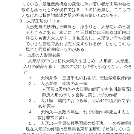
　　　っている。最近産業構造の変化に伴い若い者が工場や会社に進
　　　数名もあったものが現在では６，７名に激減し、ここらで何
　　　えなければ折角讃岐源之丞の将来も暗いものがある。

    ３．人形芝居の「よさ」

　　　　人形芝居の妙味は三味線と、浄るりと、人形使いの三者が
　　　　るところにある。幸いにして三野町には三味線は町内出身
　　　　浄るりも素人太夫が７，８名居るし、人形使い即ち役者も
　　　　で小さな芸題であれば先ず先ずやれるが、しかしこれらの
　　　　場合と同様前途暗いものがある。

    ４．当座の人形頭衣裳

        人形頭の中には初代天狗久をはじめ、人形富、人形忠、
      入りの優品が多く、無名の頭にも佳作が少なくない。今そ
      と

        １．　天狗弁作――三勝半七のお園頭、忠臣蔵鷺坂伴内頭

        ２．　人形富作――壷坂の沢一頭

            　人形富は天狗久や大江順の師匠で本名川島富五郎

            　御所人形の塗りを会得し美しい頭の作者

        ３．　大江順――鳴門のおつる頭、明治42年頃大阪文楽
            45年死去

        ４．　天狗久――文政５年生まれで明治18年死去するまで
            数は非常に多い。

        ５．　人形忠――菅原伝授手習鑑の松王丸、一の谷熊谷頭
　　　　現在人形頭の修理は徳島県名東郡国府町で補修している。