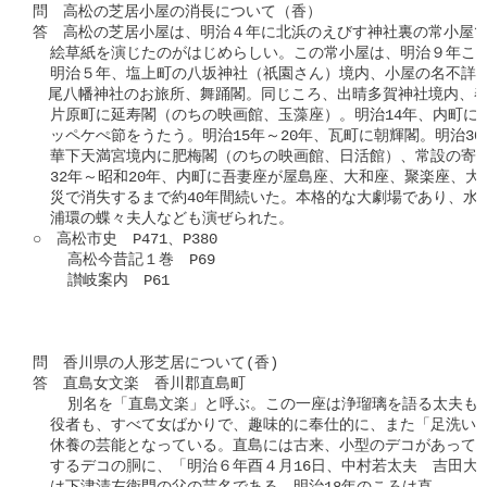
問　高松の芝居小屋の消長について（香）

答　高松の芝居小屋は、明治４年に北浜のえびす神社裏の常小屋で
  絵草紙を演じたのがはじめらしい。この常小屋は、明治９年ころ
  明治５年、塩上町の八坂神社（祇園さん）境内、小屋の名不詳。
　尾八幡神社のお旅所、舞踊閣。同じころ、出晴多賀神社境内、春長
  片原町に延寿閣（のちの映画館、玉藻座）。明治14年、内町に
  ッペケぺ節をうたう。明治15年～20年、瓦町に朝輝閣。明治30
  華下天満宮境内に肥梅閣（のちの映画館、日活館）、常設の寄席
  32年～昭和20年、内町に吾妻座が屋島座、大和座、聚楽座、大
  災で消失するまで約40年間続いた。本格的な大劇場であり、水
  浦環の蝶々夫人なども演ぜられた。

○　高松市史　P471、P380

    高松今昔記１巻　P69

    讃岐案内　P61

問　香川県の人形芝居について(香)

答　直島女文楽　香川郡直島町

    別名を「直島文楽」と呼ぶ。この一座は浄瑠璃を語る太夫も
  役者も、すべて女ばかりで、趣味的に奉仕的に、また「足洗いの
  休養の芸能となっている。直島には古来、小型のデコがあって地
  するデコの胴に、「明治６年酉４月16日、中村若太夫　吉田大