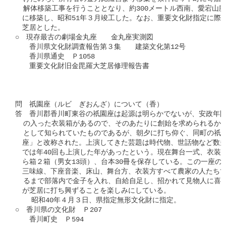
  解体移築工事を行うこととなり、約300メートル西南、愛宕山腹仰
　に移築し、昭和51年３月竣工した。なお、重要文化財指定に際し
　芝居とした。

○　現存最古の劇場金丸座　　金丸座実測図

　　香川県文化財調査報告第３集　　建築文化第12号

　　香川県通史　Ｐ1058

　　重要文化財旧金毘羅大芝居修理報告書

問　祇園座（ルビ　ぎおんざ）について（香）

答　香川郡香川町東谷の祇園座は起源は明らかでないが、安政年間（18
  の入った衣装箱があるので、そのあたりに創始を求められるかも
  として知られていたものであるが、朝夕に打ち仰ぐ、同町の祇園
　座」と改称された。上演してきた芸題は時代物、世話物など数多い
　では年40回も上演した年があったという。現在舞台一式、衣装箱2
　ら箱２箱（男女13頭）、台本30冊を保存している。この一座の
　三味線、下座音楽、床山、舞台方、衣装方すべて農家の人たちで
  るまで部落内で金子を入れ、自給自足し、招かれて見物人に喜ば
　が芝居に打ち興ずることを楽しみにしている。

    昭和40年４月３日、県指定無形文化財に指定。

○　香川県の文化財　Ｐ207

　　香川町史　Ｐ594
