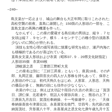
  は下津清左衛門の父の芸名である。明治18年のころは直

―240―

　島文楽が一応止まり、城山の舞台も大正年間に取りこわされたが
　高松空襲の前夜、直島に疎開した 150箇の人形頭の一部を、こ
　直島文楽の再興の機運を作った。

    なかんずく、この座の愛蔵する島伝統の男頭は、縦９．７セ
  女頭は縦７．９センチ、横５．４センチでこの種小型の淡路系古
  少ないのに関心が持たれる。

    演技も女性心理の描写表現に慎重な研究を続け、瀬戸内海の
  も積極的であるのが喜ばれている。

  直島女文楽人形頭および衣裳（昭和37.９．20県文化財指定）

  人形頭35個　衣裳69枚

    讃岐源之丞　　三豊郡三野町大見

    この座名は別に「三好三昇座」ともいう。座員18名。その内
  郎、丸岡正規、藤田音次の四人が人形株を持ちあって、保存と運
  人形頭の中には、初代天狗久をはじめ、人形富、人形忠、天狗弁
  の優品が多く、無銘の頭にも佳作が少なくない。

    衣裳の中には、例えば太功記十段目の久吉の衣裳には「賀茂
  日、讃仁保、北若連中、世話人今屋弥兵衛」と、熊谷の上下（か
  三庚辰九月吉日、賀茂社奉納操、十一号操連中」とか、「天保二
  奉納操喜捨今津屋伝治、永喜屋安右衛門、廿四号」先代萩の政岡
  納賀茂社、升形屋八十平、永喜屋貞之丞文化七庚午歳九月十五日