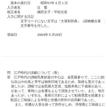
　底本の発行日　　　昭和57年４月１日

入力者名　　　　　辻　繁

校正者名　　　　　織田文子・平松伝造

入力に関する注記

　　　　文字コードにない文字は『大漢和辞典』（諸橋轍次著　大
　　　　文字番号を付した。

登録日　　　　　　2004年５月20日

問　江戸時代の演劇について（香）

答　江戸時代の讃岐民衆娯楽の中心は、金毘羅参りで、ここに娯楽
  仏生山や白鳥と琴平は御朱印地であるため、取締も寛大であった
  達したが、讃岐では金毘羅大芝居、塩飽本島に千歳座があり、小
  があって、春秋には名優をよんで演技させていた。また、地方の
  あったが、いずれも、幕府の方針によって勧善懲悪を筋書きとし
　歌謡と三味線による伴唱と俳優の所作の合同劇であった。

    また、俳優が人形を操って所作せしめ、浄瑠璃と三味線とに