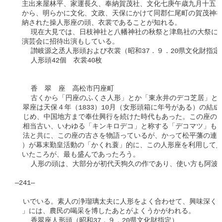
　主出来屋林平、家運長久、奉納賀茂社、文化七庚午歳九月十五日
　から、明らかに文化、文政、天保にかけて同郡仁尾町の賀茂神社の
　納された操人形座の頭、衣裳であることが知れる。

    現在大見では、日枝神社と八幡神社の秋祭と津島社の大祭に
　演芸会に招待出演もしている。

    讃岐源之丞人形頭および衣裳（昭和37．９．20県文化財指定）
    人形頭42個　衣裳40枚

    香　翠　座　高松市円座町

    古くから「円座のふくさ人形」とか「東永井のデコ芝居」と
  翠座は天保４年（1833）10月（女形頭箱に年号がある）の結成
  じめ、中国地方まで奉仕興行を続けた時代もあった。この座の持
  相当古い、いわゆる「キンキロデコ」と称する「デコマツ」もあ
  法と共に、この座の古さを物語っているが、かって松平藩の連枝
　）が幕末勤皇活動の「かくれ蓑」的に、この人形座を利用して人
　いたころが、最も盛んであったろう。

    人形の頭は、大部分が初代天狗久の作であり、使い方も阿波源
―241―

  いでいる。素人の浄瑠璃太夫に人形をよく合わせて、興味深く豪
　」には、農民の喝采を博したあとがよくうかがわれる。

    香翠座人形頭（昭和37．９．20県文化財指定）
