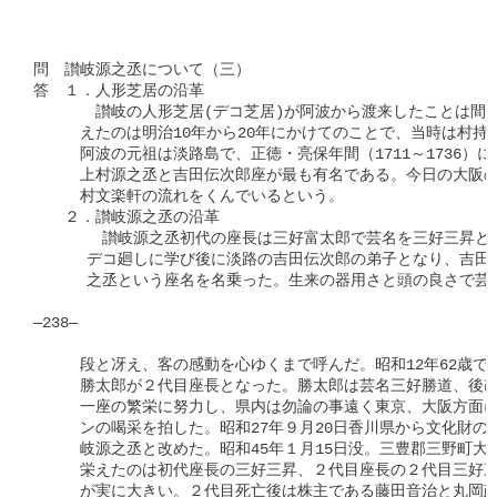
問　讃岐源之丞について（三）

答　１．人形芝居の沿革

　　　　讃岐の人形芝居(デコ芝居)が阿波から渡来したことは間違
　　　えたのは明治10年から20年にかけてのことで、当時は村持ち
　　　阿波の元祖は淡路島で、正徳・亮保年間（1711～1736）に
　　　上村源之丞と吉田伝次郎座が最も有名である。今日の大阪の
　　　村文楽軒の流れをくんでいるという。

　　２．讃岐源之丞の沿革

      　讃岐源之丞初代の座長は三好富太郎で芸名を三好三昇と
      デコ廻しに学び後に淡路の吉田伝次郎の弟子となり、吉田
      之丞という座名を名乗った。生来の器用さと頭の良さで芸は
―238―

　　　段と冴え、客の感動を心ゆくまで呼んだ。昭和12年62歳で
　　　勝太郎が２代目座長となった。勝太郎は芸名三好勝道、後改
　　　一座の繁栄に努力し、県内は勿論の事遠く東京、大阪方面に
　　　ンの喝采を拍した。昭和27年９月20日香川県から文化財の
　　　岐源之丞と改めた。昭和45年１月15日没。三豊郡三野町大
　　　栄えたのは初代座長の三好三昇、２代目座長の２代目三好三
　　　が実に大きい。２代目死亡後は株主である藤田音治と丸岡政