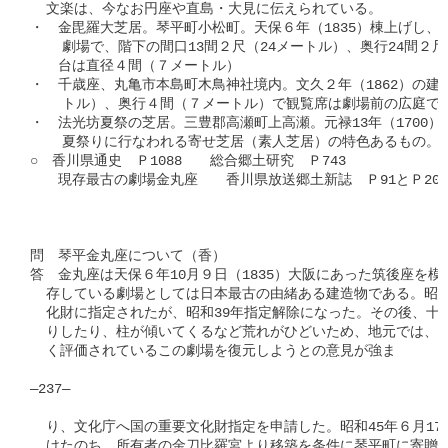
  文楽は、今なお円座や直島・大見に伝えられている。

・　金毘羅大芝居。琴平町小松町。天保６年（1835）棟上げし、
    劇場で、階下の間口13間２尺（24メートル）、奥行24間２尺
　　台は直径４間（７メートル）

・　千歳座、丸亀市本島町木鳥神社境内。文久２年（1862）の建築
    トル）、奥行４間（７メートル）で観覧席は劇場前の広庭であ
・　法光坊夏祭の芝居。三豊郡高瀬町上高瀬。元禄13年（1700）か
    夏祭りに行なわれる寄せ芝居（素人芝居）の特色あるもの。

○　香川県通史　Ｐ1088　　総合郷土研究　Ｐ743

　　現存最古の劇場金丸座　　香川県放送郷土新誌　Ｐ91とＰ207

問　琴平金丸座について（香）

答　金丸座は天保６年10月９日（1835）大阪にあった筑後座を模
  存している劇場としては日本最古の由緒ある建造物である。昭和2
  化財に指定されたが、昭和39年指定解除になった。その後、十
  りしたり、柱が傾いてくるなど荒れがひどいため、地元では、演
  く評価されているこの劇場を復元しようとの意見が強ま

―237―

  り、文化庁へ国の重要文化財指定を申請した。昭和45年６月17
  けたのち、所有者の金刀比羅宮より移築を条件に琴平町に寄贈され