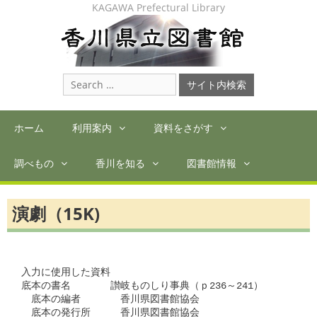
Skip
KAGAWA Prefectural Library
to
content
Search
for:
ホーム
利用案内
資料をさがす
調べもの
香川を知る
図書館情報
演劇（15K)
入力に使用した資料

底本の書名　　　　讃岐ものしり事典（ｐ236～241）

　底本の編者　　　　香川県図書館協会

　底本の発行所　　　香川県図書館協会
