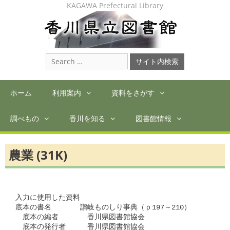
Skip
KAGAWA Prefectural Library
to
content
Search
for:
ホーム
利用案内
資料をさがす
調べもの
香川を知る
図書館情報
農業 (31K)
入力に使用した資料

底本の書名　　　　讃岐ものしり事典（ｐ197～210）

　底本の編者　　　　香川県図書館協会

　底本の発行者　　　香川県図書館協会
