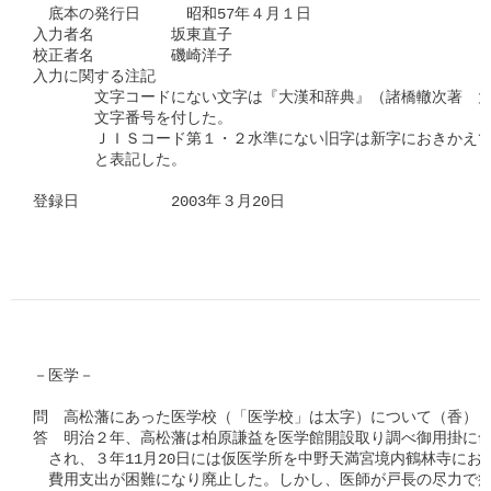
　底本の発行日　　　昭和57年４月１日

入力者名　　　　　坂東直子

校正者名　　　　　磯崎洋子

入力に関する注記　

　　　　文字コードにない文字は『大漢和辞典』（諸橋轍次著　大
　　　　文字番号を付した。

　　　　ＪＩＳコード第１・２水準にない旧字は新字におきかえて
　　　　と表記した。

登録日　　　　　　2003年３月20日

－医学－

問　高松藩にあった医学校（「医学校」は太字）について（香）

答　明治２年、高松藩は柏原謙益を医学館開設取り調べ御用掛に命じ
　され、３年11月20日には仮医学所を中野天満宮境内鶴林寺にお
　費用支出が困難になり廃止した。しかし、医師が戸長の尽力で病