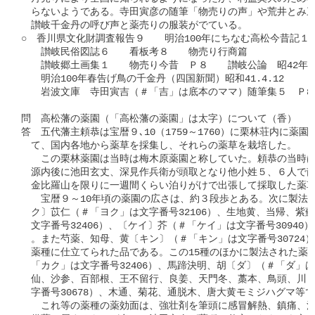
　らないようである。寺田寅彦の随筆「物売りの声」や荒井とみ三
　讃岐千金丹の呼び声と薬売りの服装がでている。

○　香川県文化財調査報告９　　明治100年にちなむ高松今昔記１

　　讃岐民俗図誌６　　看板考８　　物売り行商篇

　　讃岐郷土画集１　　物売り今昔　Ｐ８　　讃岐公論　昭42年５
　　明治100年春告げ鳥の千金丹（四国新聞）昭和41.4.12

　　岩波文庫　寺田寅吉（＃「吉」は底本のママ）随筆集５　Ｐ86
問　高松藩の薬園（「高松藩の薬園」は太字）について（香）

答　五代藩主頼恭は宝暦９､10（1759～1760）に栗林荘内に薬
　て、国内各地から薬草を採集し、それらの薬草を栽培した。

　　この栗林薬園は当時は梅木原薬園と称していた。頼恭の当時は
　源内後に池田玄丈、深見作兵衛が頭取となり他小姓５、６人で南
　金比羅山を限りに一週間くらい泊りがけで出張して採取した薬草
　　宝暦９～10年頃の薬園の広さは、約３段歩とある。次に製法し
　ク〕苡仁（＃「ヨク」は文字番号32106）、生地黄、当帰、紫蘇
　文字番号32406）、〔ケイ〕芥（＃「ケイ」は文字番号30940
　。また芍薬、知母、黄〔キン〕（＃「キン」は文字番号30724）
　薬種に仕立てられた品である。この15種のほかに製法された薬種
　「カク」は文字番号32406）、馬蹄決明、胡〔ダ〕（＃「ダ」は文
　仙、沙参、百部根、王不留行、良姜、天門冬、藁本、鳥頭、川〔
　字番号30678）、木通、菊花、通脱木、唐大黄モミジハグマ等で
　　これ等の薬種の薬効面は、強壮剤を筆頭に感冒解熱、鎮痛、消