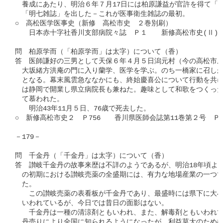
　養成にあたり、明治６年７月17日には柏原謙益が官許を得て「明
　「明七雑誌」を出した－これが医事衛生雑誌の最初。

○　高松医学医事史（新修　高松市史　２巻別刷）

　　日本赤十字社香川支部病院々誌　Ｐ１　　新修高松市史(Ⅱ)　Ｐ
問　柏原学而（「柏原学而」は太字）について（香）

答　医師謙好の三男として天保６年４月５日潟元村（今の高松市屋
　大坂緒方洪庵の門に入り蘭学、医学を学ぶ。のち一橋家に召しか
　となる。幕末風雲急ななかにも、終始慶喜公について行動を共に
　は静岡で開業し県立病院長も兼ねた。趣味として和歌をつくった
　て慕われた。

　　明治43年11月５日、76歳で死去した。

○　新修高松市史２　Ｐ756　　香川県医師会誌第11巻第２号　Ｐ38
－179－

問　千金丹（「千金丹」は太字）について（香）

答　讃岐千金丹の故事来歴は不詳のようであるが、明治18年頃より
　の初期における讃岐売薬の全盛期には、有力な地場産業の一つで
　た。

　　この讃岐売薬の表看板が千金丹であり、最盛時には県下に大小3
　いわれているが、今日では昔日の面影はない。

　　千金丹は一種の清涼剤ともいわれ、また、解毒剤ともいわれてお
　丹売りにより全国に知られるようになったが、利益莫大のため模