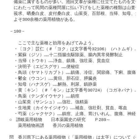
　備薬に属するものが多い。池田文泰が薬種に仕立てたものを文化３年(1
　にわたって民間の薬種問屋に払い下げをした薬種の種類は山査子
　莪求、晒桑白皮、皮付桑白皮、山茱萸、百部根、当帰、知母、大
　よそ300余種の薬用植物がある。

－180－

　　ここで主な薬種と効用をあげてみよう。

　・〔ヨク〕苡仁（＃「ヨク」は文字番号32106）（ハトムギ）…
　・紫蘇（ジソ）……十二指腸虫駆除薬、腸内異常発酵制止

　・当帰（トウキ）……浄血、鎮痛、強壮薬、貧血症

　・決明子（エビスグサ）……便秘症

　・鳥頭（ヤマトリカブト）……鎮痛、冷症、関節痛、下痢、腹痛

　・鬱金（ウコン）……黄疸、胆石症、膵臓炎

　・知母（ハナスゲ）……解熱、利尿、鎮静薬

　・黄〔キン〕（＃「キン」は文字番号30724）（コガネバナ）…
　・鳥薬（テンダイウヤク）……鎮痙

　・山茱萸（サンシュ）……強壮、強精薬

　・生地黄（カイケイジオウ）……補血、強壮剤、貧血、喀血

　・芍薬（シャクヤク）……鎮痙、止痛、胃けいれん、腹痛、神経痛
○　讃岐薬用植物　　日本薬園史の研究　　Ｐ289～

　　薬用植物画譜　　香川の薬用植物

問　香川県下にある薬用植物（「薬用植物」は太字）について（香