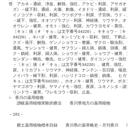
答　アカネ－通経、浄血、解熱、強壮。アケビ－利尿。アサガオ－
　ズ）－緩下剤、通経、火傷、創傷。イタドリ－通経、利尿、緩下
　イノコヅチ－収剣、利尿。ウツボグサ－利尿、子宮病。ウド－風
　－緩下、強壮。オオツヅラブジ－利尿、神経痛、リウマチ。オオ
　オウレン－健胃。オモト－強心、利尿。カワラヨモギ－黄疸。カ
　〔キョ〕痰（＃「キョ」は文字番号34220）。キキョウ－〔キョ
　34220）。キハダ－健胃。キンミヅヒキ－収剣、強壮、下痢止。
　クズ－発汗、解熱。ゲンノショウコ－整腸。ザクロ－駆虫剤。サ
　通風。サンショウ－健胃。サフラン－婦人病、鎮痛、頭痛、感冒
　ク－鎮経、利尿、婦人病。ショウガ－健胃。ショウブ－健胃、浴
　センダン－蛔虫、條虫。センブリ－健胃。ダイコンソウ－強壮、
　－〔キョ〕痰（＃「キョ」は文字番号34220）、健胃、強壮。
　尿。トリカブト－リウマチ、神経痛。ナンテン－百日咳、喘息。
　ノイバラ－峻下剤、利尿。ハシリドコロ－鎮痙、鎮痛。　ヒガン
　キョ」は文字番号34220）。ホオノキ－健胃、リウマチ。ボタ
　ヤマゴボウ－利尿。ヤマノイモ－強壮、夜尿。ユキノシタ－諸瘡
　リンドウ－健胃。ワレモコウ－収剣、止血。

○　香川の薬用植物

　　讃岐薬用植物実験的療法　　香川県地方の薬用植物

－181－
