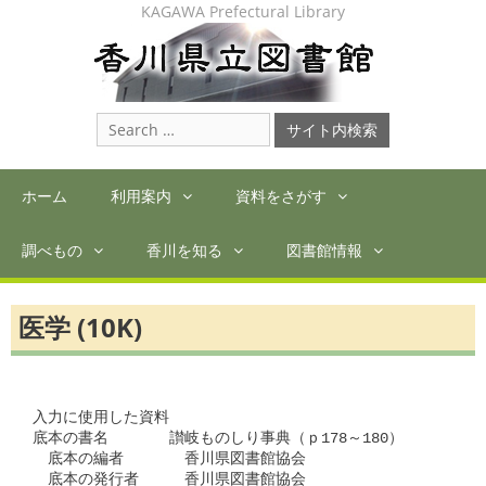
Skip
KAGAWA Prefectural Library
to
content
Search
for:
ホーム
利用案内
資料をさがす
調べもの
香川を知る
図書館情報
医学 (10K)
入力に使用した資料

底本の書名　　　　讃岐ものしり事典（ｐ178～180）

　底本の編者　　　　香川県図書館協会

　底本の発行者　　　香川県図書館協会
