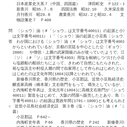
　　日本産業史大系７（中国、四国篇）　　津田町史　Ｐ122－13
　　新香川　昭35.７.８　　四国法務　昭32.10　　久米栄左衛
　　月刊香川　昭29.８　　農業香川　昭32.２と昭32.４　　文
　　物語藩史７　Ｐ409

問　〔ショウ〕油（＃「ショウ」は文字番号40011）の起源と小
　は文字番号40011）（「〔ショウ〕油の起源と小豆島〔ショウ〕
答　わが国における〔ショウ〕油（＃「ショウ」は文字番号40011
　からといわれているが、京都の宮廷を中心とした公〔ギョウ〕（
　2880）　や僧侶・上層の武家階級のみが使っていたようで、江
　〔ソ〕（＃「ソ」は文字番号4303）用塩を献納しつづけた小豆
　ら塩廻船の船頭たちによって、きわめて自然にもたらされた。そ
　裕な塩浜主や村役人層の間で自家用として作られはじめたといわ
　はじめたのは文化年間(1804)以降といわれている。

　　新修香川県史、香川県の歴史、小豆郡誌、近世小豆島経済史考は、
　醸造家高橋（橋本屋）文右衛門をもって、嚆矢としているが、近
　と内海町史年表は、文化元年(1804)に高橋文右衛門が〔ショウ
　40011）製造をはじめて、大阪の問屋へ販売したとあり、島〔シ
　字番号40011）の始源は寛政年間(1791～1800)とも考えられる。
○　近世小豆島社会経済史話　第３巻（塩・〔ショウ〕油（＃「ショウ
　篇）

　　小豆郡誌　Ｐ642～

　　内海町史年表　Ｐ66　　香川県の歴史　Ｐ242　　新修香川県史