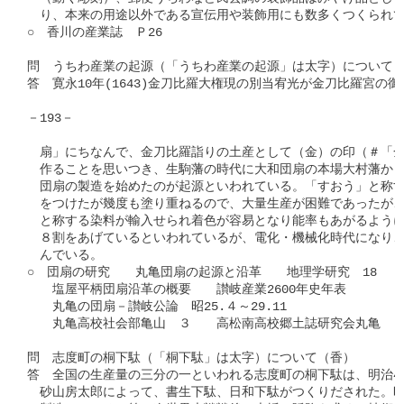
　り、本来の用途以外である宣伝用や装飾用にも数多くつくられて
○　香川の産業誌　Ｐ26

問　うちわ産業の起源（「うちわ産業の起源」は太字）について（
答　寛永10年(1643)金刀比羅大権現の別当宥光が金刀比羅宮の御
－193－

　扇」にちなんで、金刀比羅詣りの土産として（金）の印（＃「金
　作ることを思いつき、生駒藩の時代に大和団扇の本場大村藩から
　団扇の製造を始めたのが起源といわれている。「すおう」と称す
　をつけたが幾度も塗り重ねるので、大量生産が困難であったが、
　と称する染料が輸入せられ着色が容易となり能率もあがるように
　８割をあげているといわれているが、電化・機械化時代になり、
　んでいる。

○　団扇の研究　　丸亀団扇の起源と沿革　　地理学研究　18

　　塩屋平柄団扇沿革の概要　　讃岐産業2600年史年表

　　丸亀の団扇－讃岐公論　昭25.４～29.11

　　丸亀高校社会部亀山　３　　高松南高校郷土誌研究会丸亀

問　志度町の桐下駄（「桐下駄」は太字）について（香）

答　全国の生産量の三分の一といわれる志度町の桐下駄は、明治40
　砂山房太郎によって、書生下駄、日和下駄がつくりだされた。昭