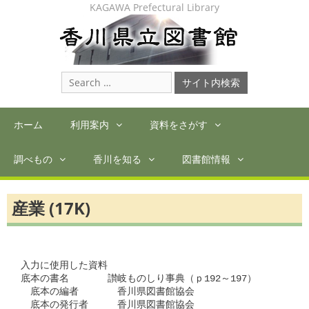
Skip
KAGAWA Prefectural Library
to
content
Search
for:
ホーム
利用案内
資料をさがす
調べもの
香川を知る
図書館情報
産業 (17K)
入力に使用した資料

底本の書名　　　　讃岐ものしり事典（ｐ192～197）

　底本の編者　　　　香川県図書館協会

　底本の発行者　　　香川県図書館協会
