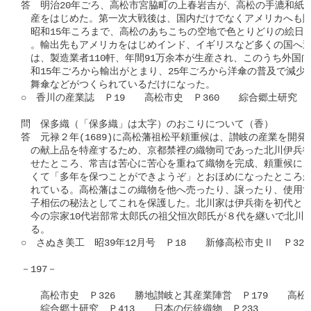
答　明治20年ごろ、高松市宮脇町の上春岩吉が、高松の手漉和紙と
　産をはじめた。第一次大戦後は、国内だけでなくアメリカへも販
　昭和15年ころまで、高松のあちこちの空地で色とりどりの絵日傘
　。輸出先もアメリカをはじめインド、イギリスなど多くの国へ送
　は、製造業者110軒、年間91万余本が生産され、このうち外国向
　和15年ごろから輸出がとまり、25年ごろから洋傘の普及で減少
　舞傘などがつくられているだけになった。

○　香川の産業誌　Ｐ19　　高松市史　Ｐ360　　綜合郷土研究　Ｐ4
問　保多織（「保多織」は太字）のおこりについて（香）

答　元禄２年(1689)に高松藩祖松平頼重候は、讃岐の産業を開発
　の献上品を特産するため、京都禁裡の織物司であった北川伊兵衛
　せたところ、常吉は苦心に苦心を重ねて織物を完成、頼重候にご
　くて「多年を保つことができようぞ」とおほめになったところか
　れている。高松藩はこの織物を他へ売ったり、譲ったり、使用す
　子相伝の秘法としてこれを保護した。北川家は伊兵衛を初代とし
　今の宗家10代岩部常太郎氏の祖父恒次郎氏が８代を継いで北川家
　る。

○　さぬき美工　昭39年12月号　Ｐ18　　新修高松市史Ⅱ　Ｐ322

－197－

　　高松市史　Ｐ326　　勝地讃岐と其産業陣営　Ｐ179　　高松藩
　　綜合郷土研究　Ｐ413　　日本の伝統織物　Ｐ233
