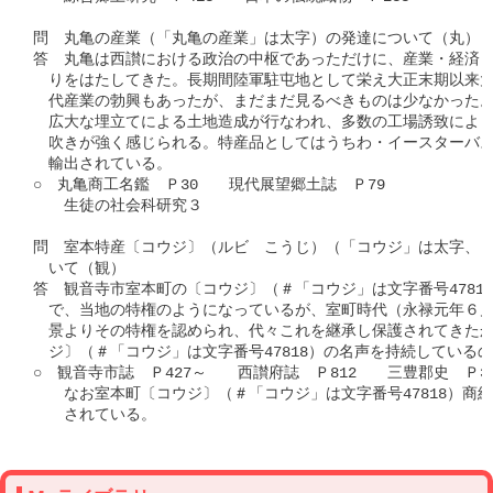
問　丸亀の産業（「丸亀の産業」は太字）の発達について（丸）

答　丸亀は西讃における政治の中枢であっただけに、産業・経済・
　りをはたしてきた。長期間陸軍駐屯地として栄え大正末期以来大
　代産業の勃興もあったが、まだまだ見るべきものは少なかった。
　広大な埋立てによる土地造成が行なわれ、多数の工場誘致により
　吹きが強く感じられる。特産品としてはうちわ・イースターバス
　輸出されている。

○　丸亀商工名鑑　Ｐ30　　現代展望郷土誌　Ｐ79

　　生徒の社会科研究３

問　室本特産〔コウジ〕（ルビ　こうじ）（「コウジ」は太字、＃文字
　いて（観）

答　観音寺市室本町の〔コウジ〕（＃「コウジ」は文字番号47818
　で、当地の特権のようになっているが、室町時代（永禄元年６月
　景よりその特権を認められ、代々これを継承し保護されてきたか
　ジ〕（＃「コウジ」は文字番号47818）の名声を持続している
○　観音寺市誌　Ｐ427～　　西讃府誌　Ｐ812　　三豊郡史　Ｐ33
　　なお室本町〔コウジ〕（＃「コウジ」は文字番号47818）商組