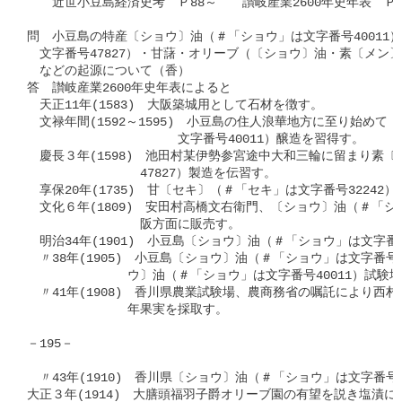
　　近世小豆島経済史考　Ｐ88～　　讃岐産業2600年史年表　Ｐ27
問　小豆島の特産〔ショウ〕油（＃「ショウ」は文字番号40011）
　文字番号47827）・甘藷・オリーブ（〔ショウ〕油・素〔メン〕
　などの起源について（香）

答　讃岐産業2600年史年表によると

　天正11年(1583)　大阪築城用として石材を徴す。

　文禄年間(1592～1595)　小豆島の住人浪華地方に至り始めて
　　　　　　　　　　　　文字番号40011）醸造を習得す。

　慶長３年(1598)　池田村某伊勢参宮途中大和三輪に留まり素〔
　　　　　　　　　47827）製造を伝習す。

　享保20年(1735)　甘〔セキ〕（＃「セキ」は文字番号32242）
　文化６年(1809)　安田村高橋文右衛門、〔ショウ〕油（＃「ショ
　　　　　　　　　阪方面に販売す。

　明治34年(1901)　小豆島〔ショウ〕油（＃「ショウ」は文字番号
　〃38年(1905)　小豆島〔ショウ〕油（＃「ショウ」は文字番号4
　　　　　　　　ウ〕油（＃「ショウ」は文字番号40011）試験場
　〃41年(1908)　香川県農業試験場、農商務省の嘱託により西村に
　　　　　　　　年果実を採取す。

－195－

　〃43年(1910)　香川県〔ショウ〕油（＃「ショウ」は文字番号4
大正３年(1914)　大膳頭福羽子爵オリーブ園の有望を説き塩漬に