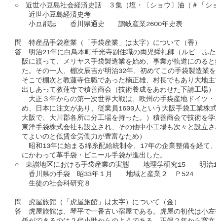
○　近世小豆島社会経済史話　３集（塩・〔ショウ〕油（＃「ショウ」
　　近世小豆島経済史考

　　小豆郡誌　　香川県通史　　讃岐産業2600年史表

問　特産品手袋産業（「手袋産業」は太字）について（香）

答　明治21年に白鳥本町千光寺副住職の両児舜礼師（ルビ　ふたご
　阪に渡って、メリヤス手袋製造業を始め、事業が軌道にのると郷
　た。その一人、棚次辰吉が明治32年、初めてこの手袋製造業を白
　そこで棚次と教蓮寺住職であった楠正雄、村長でもあり大地主で
　出しあって教蓮寺で積善商会（技術養成をあわせた下請工場）を
　　大正３年からの第一次世界大戦は、欧州の手袋産地ドイツ・イ
　め、日本に注文があり、従業員1600人という大阪手袋工業株式
　大阪で、大川郡各所に分工場を持った。）積善商会で技術を学ん
　東洋手袋株式会社も設立され、その他中小工場も次々と設立され
　てよいのと低賃金労働力が豊富なため）

　　昭和13年に始まる綿糸配給統制令、17年の企業整備を経て、戦
　にかわって革手袋・ビニール手袋が進出した。

○　東讃地区における手袋産業の実態　　地理学研究15　　明治100
　　香川県の手袋　昭33年１月　　地域と産業２　Ｐ524

　　生徒の社会科研究８

問　虎屋旅館（「虎屋旅館」は太字）について（金）

答　虎屋旅館は、琴平で一番古い宿屋である。虎屋の初代は小左衛