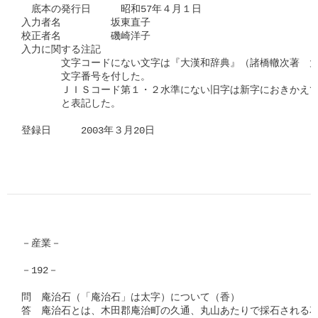
　底本の発行日　　　昭和57年４月１日

入力者名　　　　　坂東直子

校正者名　　　　　磯崎洋子

入力に関する注記　

　　　　文字コードにない文字は『大漢和辞典』（諸橋轍次著　大
　　　　文字番号を付した。

　　　　ＪＩＳコード第１・２水準にない旧字は新字におきかえて
　　　　と表記した。

登録日　　　2003年３月20日

－産業－

－192－

問　庵治石（「庵治石」は太字）について（香）

答　庵治石とは、木田郡庵治町の久通、丸山あたりで採石される花