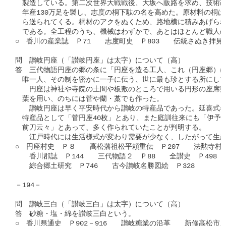
　製造している。第二次世界大戦戦後、大坂へ販路を求め、技術改良
　年産130万足を製し、志度の桐下駄の名を高めた。原材料の桐は
　ら送られてくる。桐材のアクをぬくため、路地横に積みあげられ
　である。全工程のうち、機械はわずかで、あとはほとんど職人の
○　香川の産業誌　Ｐ71　　志度町史　Ｐ803　　伝統さぬき拝見　
問　讃岐円座（「讃岐円座」は太字）について（高）

答　三代物語円座の郷の条に「円座を造る工人、これ（円座郷）に
　唯一人、その制を密かに一子に伝う、世に最も珍とする所にして
　　円座は神社や寺院の土間や板敷のところで用いる円形の座席敷
　葉を用い、のちには菅や蘭・藁でも作った。

　　讃岐円座は早く平安時代から讃岐の特産品であった。延喜式巻第
　特産品として「菅円座40枚」とあり、また庭訓往来にも「伊予す
　前刀云々」とあって、多く作られていたことが判明する。

　　江戸時代には生活様式が変わり需要が少なく、したがって生産
○　円座村史　Ｐ８　　高松藩祖松平頼重伝　Ｐ207　　法勲寺村史　
　　香川郡誌　Ｐ144　　三代物語２　Ｐ88　　全讃史　Ｐ498

　　綜合郷土研究　Ｐ746　　古今讃岐名勝図絵　Ｐ328

－194－

問　讃岐三白（「讃岐三白」は太字）について（高）

答　砂糖・塩・綿を讃岐三白という。

○　香川県通史　Ｐ902－916　　讃岐糖業の沿革　　新修高松市史２　