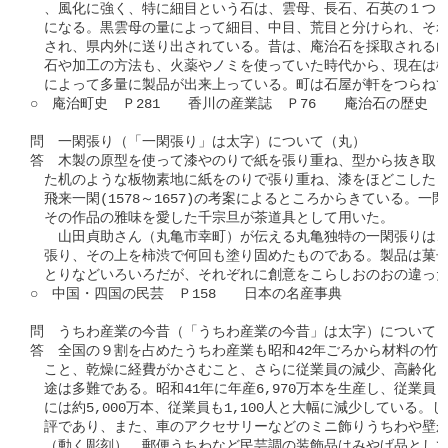
　、風化に強く、特に細目という石は、雲母、長石、石英の１つ１
　になる。黒雲母の量によって細目、中目、荒目と分けられ、それ
　され、県内外に送り出されている。昔は、庵治石を採取される山
　石や加工の方法も、火薬やノミを使っていた時代から、現在は機
　によって多量に製品が出来上っている。町は石屋が軒をつらねて
○　庵治町史　Ｐ281　　香川の産業誌　Ｐ76　　庵治石の歴史

問　一閑張り（「一閑張り」は太字）について（丸）

答　木製の原型を使って漆やのりで紙を張り重ね、型から抜き取っ
　た机のような板物素地に紙をのりで張り重ね、漆をほどこしたも
　飛来一閑(1578～1657)の考案によるところからきている。一
　その作品の雅味を愛した千宗旦が茶道具として用いた。

　　山田貞助さん（丸亀市幸町）が伝える丸亀独特の一閑張りは、
　張り、その上を柿渋で何回も塗り固めたものである。製品は菓子
　とりなどいろいろだが、それぞれに創意をこらしおのおの違った
○　中国・四国の民芸　Ｐ158　　日本の名産事典

問　うちわ産業の今昔（「うちわ産業の今昔」は太字）について（
答　全国の９割を占めたうちわ産業も昭和42年ごろから材料の竹の
　こと、乾燥に経費がかさむこと、さらに従業員の減少、高齢化も
　途は多難である。昭和41年に年産6,970万本を生産し、従業員も2
　には約5,000万本、従業員も1,100人と大幅に減少している。
　評であり、また、車のアクセサリーなどのミニ飾りうちわや壁か
　（動く彫刻）、郵便うちわなど民芸調の装飾品はみやげ品として