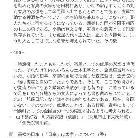
　係ができるのは２代小助からのようである。正保２年から寛文６
　を勤めた宥典の実家が財田村にあり、小助の家はすぐ近くの丸井
　た宥典のお供をして金毘羅へ出てきたとのことである。虎屋では
　納する神酒を売っていた、のち旅籠を兼ねるようになった。寛保
　人たちが止宿するようになっている。新築した門が分限不相応と
　のもこの頃である。小助は寛文２年、宥典から褒美として円座を
　保存されている。また虎屋の代々主人は、正月と５節句に、別当
　う町人としては特別な名誉が与えられていた。その後

－196－

　一時衰微したこともあったが、宿屋としての虎屋の家業は時代が
　った。それだけ町内のいろんな土木工事とか、金毘羅当局への上
　いた。明治の初年、京都の画壇で活躍した森寛斎は、金光院の御
　、宿は虎屋と決めていたようである。そして、ここで歓待された
　が寛斎の筆になる２階建の座敷がいまも昔のまゝに遺っている。
　で足を止めた各地からの文人によっても書き留められている。河
　北の「航薇日記」などはその代表的なものである。現在、金毘羅
　いない。そのなかで、虎屋のことは、ある程度、資料によっても
　門前町としての金毘羅の一つの縮図があるように考えられる。

○　山下盛好著「町方諸家譜（仮題）」（丸亀市山下栄氏所蔵）　
　　「金光院御用留」

問　高松の日傘（「日傘」は太字）について（香）
