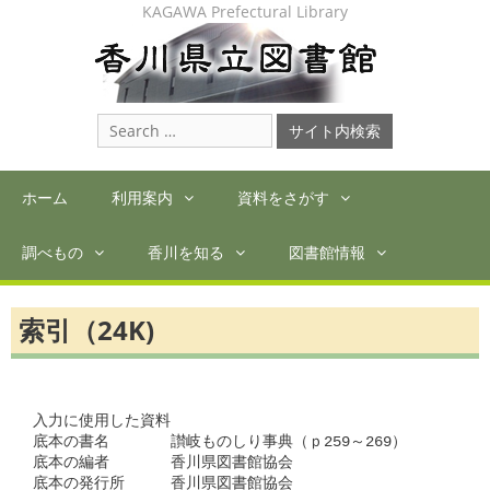
Skip
KAGAWA Prefectural Library
to
content
Search
for:
ホーム
利用案内
資料をさがす
調べもの
香川を知る
図書館情報
索引（24K)
入力に使用した資料

底本の書名　　　　讃岐ものしり事典（ｐ259～269）

底本の編者　　　　香川県図書館協会

底本の発行所　　　香川県図書館協会
