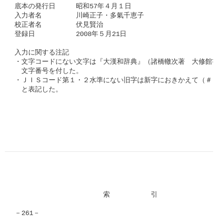
底本の発行日　　　昭和57年４月１日

入力者名　　　　　川崎正子・多氣千恵子

校正者名　　　　　伏見賢治

登録日　　　　　　2008年５月21日

入力に関する注記

・文字コードにない文字は『大漢和辞典』（諸橋轍次著　大修館書
　文字番号を付した。

・ＪＩＳコード第１・２水準にない旧字は新字におきかえて（＃「□
　と表記した。
