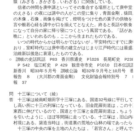
　猿（みざる，きかざる，いわざる）に関係している。

　　信者の仲間を庚申講といってその集合する場所として庚申堂を
　のえさる）の夜には講中の人がこの堂に集り，青面金剛，猿田彦
　の木像，石像，画像を掲げて，燈明をつけ七色の菓子の供物をし
　言や般若心経を講中が口を揃えてとなえた。終ると長話や飲食を
　になって自分の家に帰り寝につくという風習である。「話がある
　晩に」といわれるのも，ここから生まれたものである。

　　いつの時代からかは明らかではないが，平安時代にすでに庚申
　おり，室町時代には庚申塔の建立がはじまり江戸時代には最盛期
　治維新以後急に衰退したものである。

○　讃岐の史話民話　P83　香川県通史　PlO26　長尾町史　P238
　　P 542　塩江町史　P 429　観音寺市史　PlOlO　日本伝説讃岐
　新香川　昭33年５月号　讃岐公論　昭32年９月号と10月号　香
　報告　８　（大川郡の青面金剛）　文化財協会報特別号　７　P5
　報　37

問　十三塚について（綾）

答　十三塚は綾南町畑田字十三塚にある。国道32号線に平行して，
　し高い所に十三の列塚になっている。旧金毘羅街道は，この十三
　東西に伸びているので，国道と十三塚と金毘羅街道は，ちょうど東
　を引いたように，ほぼ等間隔に走っている。十三塚は，旧山内村
　村境にある。築造当時は，街道裏の荒地か山林の端であったらし
　　十三塚の中央の塚を土地の人たちは，「若宮さん」と呼んでい