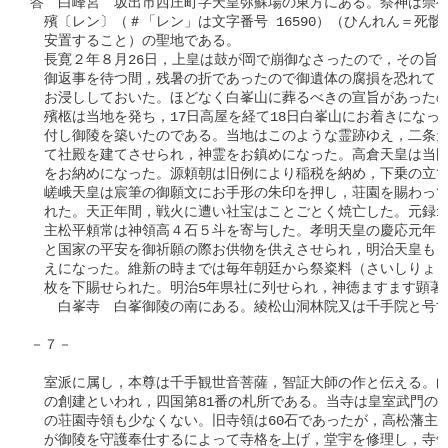
答　白峰宮　坂出市西庄町字天皇弥蘇場の東方にある。祭神は崇徳
　殯〔レン〕（＃「レン」は文字番号 16590）（ひんれん＝死骸
　安置すること）の聖地である。

　長寛２年８月26日，上皇は鼓が岡で崩御なさったので，その旨京
　御返事を待つ間，残暑の折であったので御遺体の腐損を恐れてこ
　お浸ししておいた。ほどなく白峯山に葬るべきの宣旨があったので
　殯柩は当地を発ち，17日高屋を経て18日白峯山にお着きになった
　付し御陵を築いたのである。当地はこのような霊跡ゆえ，二条天
　て社殿を建てさせられ，神霊をお鎮めになった。高倉天皇は当国
　をお納めになった。源頼朝は旧例により稲税を納め，下乗の立て
　嵯峨天皇は宸筆の御願文にお手形の朱印を押し，荘園を賜わって
　れた。天正年間，戦火に遭い社宝はことごとく焼亡した。元録15
　主松平頼常は神領高４石５斗を寄与した。孝明天皇の慶応元年６
　と国家の平安を御祈願の際お供物を供えさせられ，明治天皇もま
　えになった。維新の時までは毎年朝廷から祭粢料（さいしりょう
　枚を下賜せられた。明治5年県社に列せられ，神徳ますます顕著で
　　白峯寺　白峯御陵の南にある。綾松山洞林院又は千手院と号す
－７－

　室派に属し，本尊は千手観世音菩薩，智証大師の作と伝える。白
　の創建といわれ，四国第81番の札所である。当寺は皇室武門の帰
　の荘園寺領も少なくない。旧寺領は60石であったが，高松藩主松
　が御陵を守護奉仕するによって寺格を上げ，堂宇を修理し，寺領も