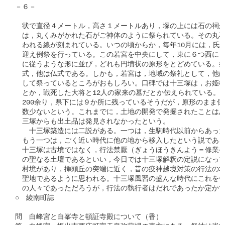
－６－

　状で直径４メートル，高さ１メートルあり，塚の上には石の祠が
　は，丸くみがかれた石がご神体のように祭られている。その丸石
　われる線が刻まれている。いつの頃からか，毎年10月には，氏子
　迎え例祭を行っている。この若宮を中央にして，東に６つ西に６
　に従うような形に並び，どれも円墳状の原形をとどめている。祭
　式，他は仏式である。しかも，若宮は，地域の祭礼として，他は
　して祭っているところがおもしろい。口碑では十三塚は，お姫様
　とか，戦死した大将と12人の家来の墓だとか伝えられている。十
　200余り，県下には９か所に残っているそうだが，原形のまま保
　数少ないという。これまでに，土地の開発で発掘されたことはあ
　三塚からも出土品は発見されなかったという。

　　十三塚築造には二説がある。一つは，生駒時代以前からあった
　もう一つは，ごく近い時代に他の地から移入したという説である
　十三塚は古墳ではなく，行法禁厭（ぎょうほうきんよう＝修業や
　の聖なる土壇であるといい，今日では十三塚解釈の定説になって
　村境があり，挿頭丘の突端に近く，昔の疫神越境対策の行法の場
　聖地であるように思われる。十三塚風習の盛んな時代にこれを信
　の人々であっただろうが，行法の執行者はだれであったか定かで
○　綾南町誌

問　白峰宮と白峯寺と頓証寺殿について（香）
