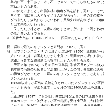
　島内に百二十三あり，木，石，セメントでつくられたものや，た
　重ねたものもある。

　いい伝えによると，出雲神社の信者が島を訪れ，死亡し，その人
　そうで，側に昔は大きなイノミの木があった。　その木の枝を切
　が出来たり，病気になるといわれ，又紛失物があればそこの信者
　と出て来るといわれる。

　　又，たたり神とか，安産の神さまとか，所によって説がわかれ
　の墓が多いようである。

○　観音寺市誌　PlOO6～PlOO7　　四国かんおんじガイドブﾂク　Pl
問　讃岐で最初のキリシタンと宗門改について（香）

答　聖フランシスコ・サヴｲエルが天文19年（1550）鹿児島から山
　旅についた折，岩国あたりから小舟で２週間かけて堺に安着して
　航路からみて塩飽諸島にも寄港したものと察せられる。

　　天正２年（1574）５月31日の宮島発,準管区長カブラル神父の
　飽本島で病気のため８日間滞在したが，この間，異教徒に説教し
　の勇気がなかったが，主婦のみキリシタンとなった」とあり，讃
　タンと思われる。

　1585年以来，小豆島の統治を任されていたアグスライン小西行長
　ートルもある十字架を建て，１か月の間に1400人以上を洗礼，
　た。

　天正15年（1587）７月24日，秀吉は神父全員の日本退去を命じ
　オルガンティーノ神父は，小西の庇護を受け小豆島（大鐸付近と
　にかくれ，翌16年，小西行長の肥後移封に際し，小豆島を去った