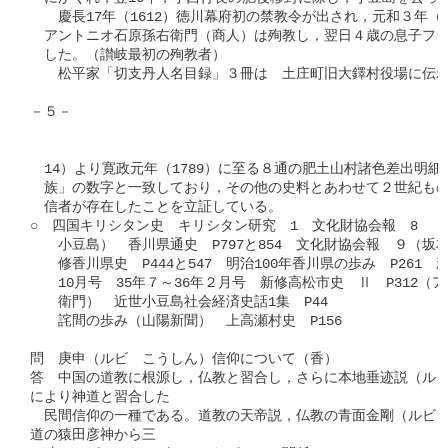
　　慶長17年（1612）徳川幕府初の禁教令が出され，元和３年（16
　アントニオ石原孫右衛門（商人）は殉教し，翌日４歳の息子フラ
　した。（讃岐最初の殉教者）

　　松平家「切支丹人名目録」３冊は　土庄町旧大鐸村役場に伝わる
－５－

　14）より寛政元年（1789）に至る８通の肥土山村諸色差出明細
　族」の数字と一致しており，その他の史料とあわせて２世紀もの
　信者が存在したことを立証している。

○　四国キリシタン史　キリシタン研究　1　文化財協会報　8　（
　　小豆島）　香川県通史　P797と854　文化財協会報　９（坂本
　　修香川県史　P444と547　明治100年香川県の歩み　P261　新
　　10月号　35年７～36年２月号　新修高松市史　Ⅱ　P312（ア
　　衛門）　近世小豆島社会経済史話1集　P44

　　詫間の歩み（山陽新聞）　上高瀬村史　P156

問　庚申（ルビ　こうしん）信仰について（香）

答　中国の道教に根源し，仏教と習合し，さらに本地垂迹説（ルビ
により神道と習合した

　民間信仰の一種である。道教の天帝説，仏教の青面金剛（ルビ　
道の猿田彦神から三
