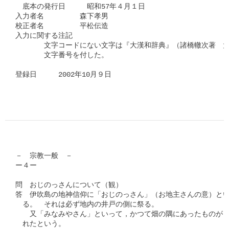
　底本の発行日　　　昭和57年４月１日

入力者名　　　　　森下孝男

校正者名　　　　　平松伝造

入力に関する注記

　　　　文字コードにない文字は『大漢和辞典』（諸橋轍次著　大
　　　　文字番号を付した。

登録日　　　2002年10月９日

－　宗教一般　－

ー４ー

問　おじのっさんについて（観）

答　伊吹島の地神信仰に「おじのっさん」（お地主さんの意）とい
　る。　それは必ず地内の井戸の側に祭る。

　　又「みなみやさん」といって，かつて畑の隅にあったものが，
　れたという。
