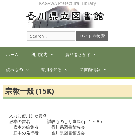
Skip
KAGAWA Prefectural Library
to
content
Search
for:
ホーム
利用案内
資料をさがす
調べもの
香川を知る
図書館情報
宗教一般 (15K)
入力に使用した資料

底本の書名　　　　讃岐ものしり事典(ｐ４～８）

　底本の編集者　　　香川県図書館協会

　底本の発行者　　　香川県図書館協会
