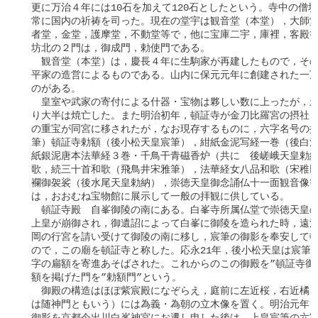
　更に万治４年には10石を加えて120石としたという。寺中の僧坊は
　常に国内の祈祷を司った。現在の堂宇は観音堂（本堂），大師堂
　者堂，金堂，護摩堂，不動堂等で，他に宝庫二宇，庫裡，客殿等坊
　坊北の２門は，御成門，勅使門である。

　　観音堂（本堂）は，慶長４年に生駒家が再建したもので，その
　平家の造営によるものである。山内に保元元年に創建された一万
　のがある。

　　皇室や武家の寄付による什器・宝物は夥しい数に上ったが，永
　り大半は焼亡した。また明治初年，頓証寺が金刀比羅宮の摂社と
　の重宝が同宮に移されたが，なお現存するものに，六字名号の掛
　筆）頓証寺勅額（後小松天皇宸筆），紺紙金泥写経一巻（後白河
　紙銀泥唐本法華経３巻・千鳥干青磁香炉（共に　後嵯峨天皇勅納
　歌，続三十首和歌（飛鳥井宋雅筆），法華経女八品和歌（宋稚以下
　襴御袈裟（後水尾天皇勅納），崇徳天皇御念誦仏十一面観音像等
　は，おおむね宝物館に展示して一般の拝観に供している。

　　頓証寺殿　自峯御陵の南にある。白峯寺所属仏堂で崇徳天皇の
　上皇が崩御され，御遺詔によって白峯に御陵を造られた時，遠江
　岡の行宮を請い受けて御陵の南に移し，宸筆の御影を奉安して頓
　ので，この廟を頓証寺と称した。応永21年，後小松天皇は宸筆”頓
　字の扁額を寄進あそばされた。これからのこの御殿を”頓証寺御殿
　額を掲げた門を”勅額門”という。

　　御殿の構造はほぼ紫宸殿になぞらえ，庭前に左近桜，右近橘を
　は随神門ともいう）には為義・為朝の立木像を置く。明治元年，