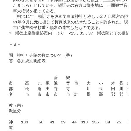
　御影を京都今出川白峯神宮にお遷し申した後は，上皇宸筆の六字
　たましろ）としている。頓証寺の右方は御本地仏十一面観世音で
　峯大権現を祀ってある。

　　明治11年，頓証寺を改めて白峯神社と称し，金刀比羅宮の摂社
　31年９月に元に復して長寛以来の仏堂たることを許された。現在
　年に藩主松平頼重・頼常の造営したものである。

○　崇徳上皇御遺跡案内　より　P15，35，37　崇徳院とその遺跡
－８－

問　神社と寺院の数について（香）

答　各系統別明細表

　　　　　　　　　　　善　　観　　　　　　　　　　　　　　　
市　　　高　　丸　坂　通　　音　市　　大　　小　　木　香　綾　
郡　　　松　　亀　出　寺　　寺　　　　川　　豆　　田　川　歌
名　　　市　　市　市　市　　市　計　　郡　　郡　　郡　郡　郡
教（宗）　　　　　

派区分　　　　　　

神　　133 　　66　 41　 29　 44　313　135　 39　 25　 32
道	　　										
