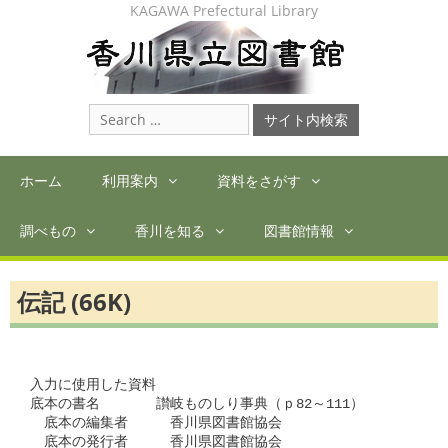
Skip
KAGAWA Prefectural Library
to
content
Search
for:
ホーム
利用案内
資料をさがす
調べもの
香川を知る
図書館情報
伝記 (66K)
入力に使用した資料

底本の書名　　　　讃岐ものしり事典（ｐ82～111）

　底本の編集者　　　香川県図書館協会

　底本の発行者　　　香川県図書館協会
