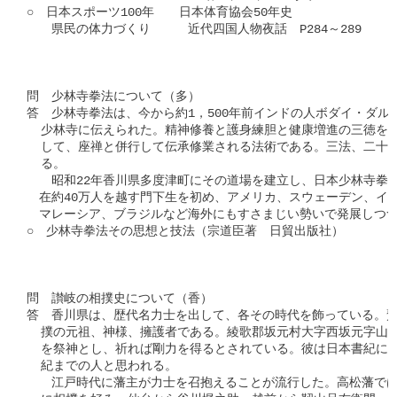
○　日本スポーツ100年　　日本体育協会50年史

　　県民の体力づくり　　　近代四国人物夜話　P284～289

問　少林寺拳法について（多）

答　少林寺拳法は、今から約1，500年前インドの人ボダイ・ダル
  少林寺に伝えられた。精神修養と護身練胆と健康増進の三徳を同
  して、座禅と併行して伝承修業される法術である。三法、二十五
  る。

　　昭和22年香川県多度津町にその道場を建立し、日本少林寺拳法
　在約40万人を越す門下生を初め、アメリカ、スウェーデン、イタ
　マレーシア、ブラジルなど海外にもすさまじい勢いで発展しつつ
○　少林寺拳法その思想と技法（宗道臣著　日貿出版社）

問　讃岐の相撲史について（香）

答　香川県は、歴代名力士を出して、各その時代を飾っている。鷲
  撲の元祖、神様、擁護者である。綾歌郡坂元村大字西坂元字山之
  を祭神とし、祈れば剛力を得るとされている。彼は日本書紀に登
  紀までの人と思われる。

　　江戸時代に藩主が力士を召抱えることが流行した。高松藩では