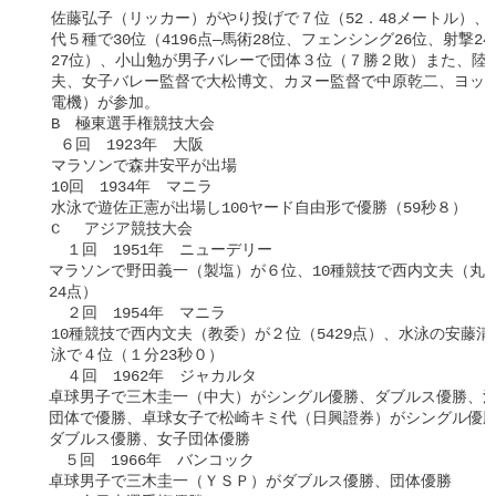
  佐藤弘子（リッカー）がやり投げで７位（52．48メートル）、
  代５種で30位（4196点―馬術28位、フェンシング26位、射撃2
  27位）、小山勉が男子バレーで団体３位（７勝２敗）また、陸
  夫、女子バレー監督で大松博文、カヌー監督で中原乾二、ヨット
  電機）が参加。

  B　極東選手権競技大会

   ６回　1923年　大阪

  マラソンで森井安平が出場

  10回　1934年　マニラ

  水泳で遊佐正憲が出場し100ヤード自由形で優勝（59秒８）

  C 　アジア競技大会

  　１回　1951年　ニューデリー

　マラソンで野田義一（製塩）が６位、10種競技で西内文夫（丸亀
　24点）

  　２回　1954年　マニラ

  10種競技で西内文夫（教委）が２位（5429点）、水泳の安藤清子
  泳で４位（１分23秒０）

  　４回　1962年　ジャカルタ

　卓球男子で三木圭一（中大）がシングル優勝、ダブルス優勝、混
　団体で優勝、卓球女子で松崎キミ代（日興證券）がシングル優勝
　ダブルス優勝、女子団体優勝

　　５回　1966年　バンコック

　卓球男子で三木圭一（ＹＳＰ）がダブルス優勝、団体優勝
