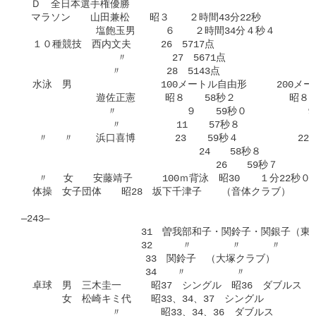
　Ｄ　全日本選手権優勝

　マラソン　　山田兼松　　昭３　　２時間43分22秒

  	　　　塩飽玉男　　　６　　２時間34分４秒４

  １０種競技　西内文夫　　　26　5717点

  		 〃　　　　 27　5671点

  	　　　　 〃　　　　 28　5143点

  水泳　男　　　　　　　　　100メートル自由形　　　200メー
  	　　　遊佐正憲　　　昭８　　58秒２　　      昭８　　　２分13秒０

  　　　　　　　 〃	　　　９　　59秒０　　　　　　９　　　２分17秒４

  	　　　　 〃　　　　　 11　  57秒８

   〃　 〃    浜口喜博　　　　23　  59秒４　　　　　　22
                    　　　　　 　24　　58秒８　　　　
                   	　　　　　　26　　59秒７	　　　24　　　２分11秒６

   〃　 女　　安藤靖子　　　100ｍ背泳　昭30　　１分22秒０

  体操　女子団体　　昭28　坂下千津子　　（音体クラブ）

―243―

		　　　31　曽我部和子・関鈴子・関銀子（東教大）

  		　　　32　　　〃　　　　〃　　　〃　　　〃

                      33　関鈴子　（大塚クラブ）

                      34　　〃　　　　　〃

  卓球　男　三木圭一　　　昭37　シングル　昭36　ダブルス

  　　　女　松崎キミ代　　昭33、34、37　シングル

                〃　　　　昭33、34、36　ダブルス
