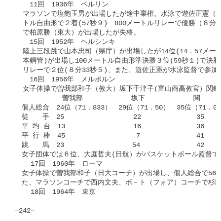
  　11回　1936年　ベルリン

  マラソンで塩飽玉男が出場したが途中棄権。水泳で遊佐正憲（日大
  トル自由形で２着(57秒９)　800メートルリレーで優勝（８分
  で柏原勝（東大）が出場したが失格。

  　15回　1952年　ヘルシンキ

  陸上三段跳で山本忠司（県庁）が出場したが14位(14．57メー
  本鋼管)が出場し100メートル自由形準決勝３位(59秒１)で決勝
  リレーで２位(８分33秒５)、また、遊佐正憲が水泳監督で参加。
  　16回　1956年　メルボルン

  女子体操で曽我部和子（教大）坂下千津子(富山商高教官）関鈴
            曽我部　　　　　　　坂下　　　　　　　関

　個人総合　24位（71．833）　29位（71．50）　35位（71．00
　徒　　手　25		      22              35

　平 均 台　13	              16              36

　平 行 棒　45		　     7	      41

　跳　　馬　23	　            54	      42

　女子団体では６位、大庭哲夫(日航）がバスケットボール監督で参
    17回　1960年　ローマ

　女子体操で曽我部和子（日大コーチ）が出場し、個人総合で56位
　た、マラソンコーチで西内文夫、ボ－ト（フォア）コーチで杉田
    18回　1964年　東京

―242―
