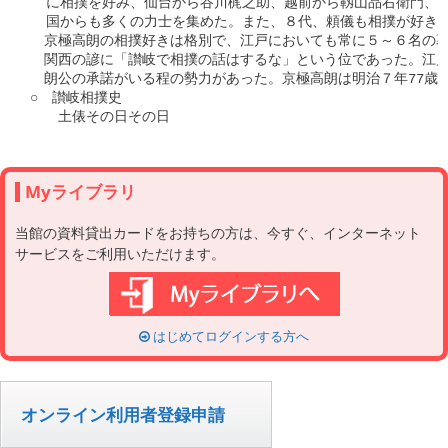
  に相撲を好み、仙台から谷川梶之助、越前から靱山品右衛門、江
  国からも多くの力士を集めた。また、８代、頼儀も相撲が好きで
　京極高朗の相撲好きは格別で、江戸においても常に５～６名の幕
　関西の諺に「讃岐で相撲の話はするな」という位であった。江戸
　朗公の承諾がいる程の勢力があった。京極高朗は明治７年77歳で
○　讃岐相撲史

Myライブラリ
当館の資料貸出カードをお持ちの方は、今すぐ、インターネット
サービスをご利用いただけます。
はじめてログインする方へ
オンライン利用者登録申請