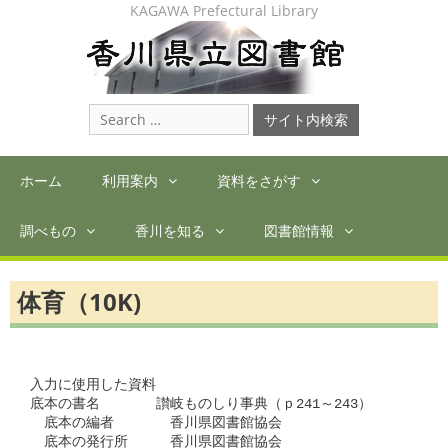
Skip
KAGAWA Prefectural Library
to
content
Search
for:
ホーム
利用案内
資料をさがす
調べもの
香川を知る
図書館情報
体育（10K)
入力に使用した資料

底本の書名　　　　讃岐ものしり事典（ｐ241～243）

　底本の編者　　　　香川県図書館協会

　底本の発行所　　　香川県図書館協会
