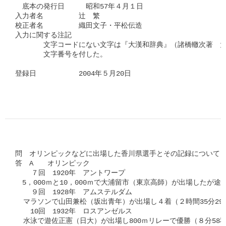
　底本の発行日　　　昭和57年４月１日

入力者名　　　　　辻　繁

校正者名　　　　　織田文子・平松伝造

入力に関する注記

　　　　文字コードにない文字は『大漢和辞典』（諸橋轍次著　大
　　　　文字番号を付した。

登録日　　　　　　2004年５月20日

問　オリンピックなどに出場した香川県選手とその記録について（
答　A　　オリンピック

    ７回　1920年　アントワープ

　5，000ｍと10，000ｍで大浦留市（東京高師）が出場したが途中
    ９回　1928年　アムステルダム

  マラソンで山田兼松（坂出青年）が出場し４着（２時間35分29秒
  　10回　1932年　ロスアンゼルス

  水泳で遊佐正憲（日大）が出場し800ｍリレーで優勝（８分58秒