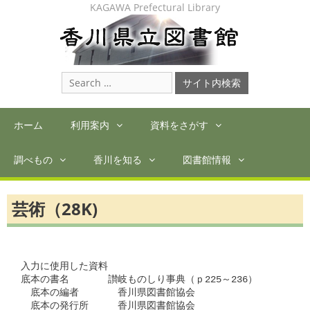
Skip
KAGAWA Prefectural Library
to
content
Search
for:
ホーム
利用案内
資料をさがす
調べもの
香川を知る
図書館情報
芸術（28K)
入力に使用した資料

底本の書名　　　　讃岐ものしり事典（ｐ225～236）

　底本の編者　　　　香川県図書館協会

　底本の発行所　　　香川県図書館協会
