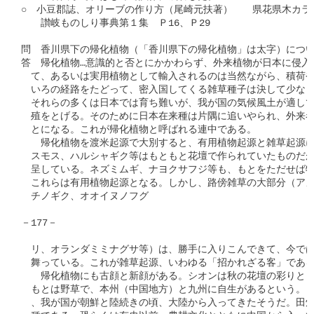
○　小豆郡誌、オリーブの作り方（尾崎元扶著）　　県花県木カラー
　　讃岐ものしり事典第１集　Ｐ16、Ｐ29

問　香川県下の帰化植物（「香川県下の帰化植物」は太字）につい
答　帰化植物…意識的と否とにかかわらず、外来植物が日本に侵入
　て、あるいは実用植物として輸入されるのは当然ながら、積荷や
　いろの経路をたどって、密入国してくる雑草種子は決して少なく
　それらの多くは日本では育ち難いが、我が国の気候風土が適して
　殖をとげる。そのために日本在来種は片隅に追いやられ、外来者
　とになる。これが帰化植物と呼ばれる連中である。

　　帰化植物を渡米起源で大別すると、有用植物起源と雑草起源に
　スモス、ハルシャギク等はもともと花壇で作られていたものだが
　呈している。ネズミムギ、ナヨクサフジ等も、もとをただせば牧
　これらは有用植物起源となる。しかし、路傍雑草の大部分（アメ
　チノギク、オオイヌノフグ

－177－

　リ、オランダミミナグサ等）は、勝手に入りこんできて、今では
　舞っている。これが雑草起源、いわゆる「招かれざる客」である
　　帰化植物にも古顔と新顔がある。シオンは秋の花壇の彩りとし
　もとは野草で、本州（中国地方）と九州に自生があるという。と
　、我が国が朝鮮と陸続きの頃、大陸から入ってきたそうだ。田畑