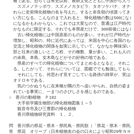
　種である。恐らくは有史以前、農耕文化とともに中国から入って
　　スズメノテッポウ、スズメノカタビラ、タネツケバナ、オナモ
　れらに史前帰化植物の名を与えた。すると奈良朝の頃渡ってきた
　い方になる。こんなのまで入れると、帰化植物の数は500になるか8
　になるかもわからない。これでは大変なので、普通は江戸時代以
　かなものに限定する。それでも本県産だけで、300前後にはなる
　　古い帰化植物には中国原産のものが多い。それが江戸時代から
　増加し、昭和の、特に近代にあっては、米国を中心に各国のもの
　交流と帰化植物の関係を如実に示していて、なかなか興味深い。
　部と往来の激しいところ程、その種数、量が多い。これも人の交
　の余島、本島、女木島などがその好例の地である。

　　県産のすべての帰化植物についてまとめるとなると、それこそ
　る。したがって、それらについては、図鑑ででも勉強してもらう
　　それにしても、何思わず見すごしている路傍の雑草が、実は殆
　オドロキである。

　　気のつかぬうちに在来種が隅の方へ追いやられ、自然の姿まで
　れている事実に、一まつのさびしさを感じるのである。

○　香川の動植物　Ｐ182

　　大手前学園生物部の帰化植物図集１～５

　　観音寺市及び三豊郡の帰化植物

　　香川県植物研究資料　１、２、

問　香川県の県花・県木・県民鳥・県民獣（「県花・県木・県民鳥
答　県花　オリーブ（日本植物友の会の口火により昭和29年ＮＨＫ