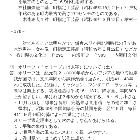
　　を最古のものとして16の棟札を蔵する。

　　神社前燈籠二基　町指定工芸品（昭和45年10月２日）江戸初期寛文
　　年銘のある町内最古で高さ171センチのものである。

　　　木造狛犬１対　町指定工芸品（昭和49年３月12日）檜材一木
－176－

　　一対であることは明らかで、鎌倉末期か南北朝時代の作である
　木造男神・女神像　町指定工芸品（昭和49年３月12日）などがあ
○　香川県の文化財　Ｐ291　　内海町史　Ｐ383　　内海町文化財
問　オリーブ（「オリーブ」は太字）について（土）

答　オリーブは、紀元前２～3000年頃から小アジアの地中海沿岸
　我が国では、文久年間から試作が繰り返され、明治41～43年、
　れに成功した。品種は、ミッション、マンザニロ、ラッカ等、約
　果率は向上する。栽培適温は平均16～18℃。降水量、年間600～
　上が望ましい。早ければ３年めから結実する。５～６月小さな、純
　～11月収穫し、緑果は食用、完熟果は食用油、その他に加工され
　　県木は、昭和40年全国知事会等の賛同を得、翌年５月、毎日新
　41年９月10日公募によって選定された。

　オリーブ選定理由として次のような点があげられる。

　１．平和の象徴である。

　２．瀬戸内海の風光にふさわしく親しみやすい。

　３．香川県で、はじめて試作に成功した。
