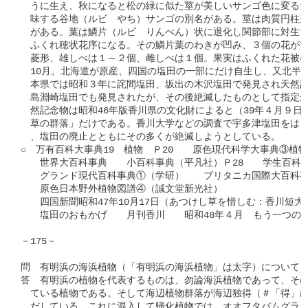
　うに生え、秋になると松の緑に似た莖が美しいサンゴ色に変るた
　味する谷地（ルビ　やち）サンゴの別名がある。莖は肉質円柱形
　がある。葉は鱗片（ルビ　りんぺん）状に退化し関節部に対生す
　ふくれ穂状花序になる。その鱗片葉のわきが凹み、３個の花がで
　菱形、雄しべは１～２個、雌しべは１個。果実はふくれた花被に
　10月。北海道が原産、四国の塩田の一部にだけ自生し、又北半球
　本県では昭和３年に詫間塩田、坂出の木沢塩田で発見され天然記
　島淵崎塩田でも発見されたが、その後絶滅したものとして指定か
　然記念物は昭和46年版香川県の文化財によると（39年４月９日
　草の群落」だけである。香川大学などの調査で宇多津塩田をはじめ
　、塩田の廃止とともにその多くが絶滅しようとしている。

○　万有百科大事典19　植物　Ｐ20　　原色現代科学大事典③植物　
　　世界大百科事典　　小百科事典（平凡社）Ｐ28　　学生百科新
　　グランド現代百科事典①（学研）　　ブリタニカ国際大百科事
　　原色日本野外植物図譜④（誠文堂新光社）

　　四国新聞昭和47年10月17日（あつけし草を惜しむ：香川短大
　　塩田のおもかげ　　月刊香川　　昭和48年４月　もう一つの塩
－175－

問　有明浜の海浜植物（「有明浜の海浜植物」は太字）について（
答　有明浜の植物を代表するものは、勿論海浜植物であって、その
　ている植物である。そして海辺植物群落が海辺独得（＃「得」は
　だしている。これに混入して帰化植物では、オオフタバムグラ（