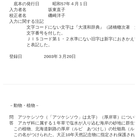
　底本の発行日　　　昭和57年４月１日

入力者名　　　　　坂東直子

校正者名　　　　　磯崎洋子

入力に関する注記　

　　　　文字コードにない文字は『大漢和辞典』（諸橋轍次著　大
　　　　文字番号を付した。

　　　　ＪＩＳコード第１・２水準にない旧字は新字におきかえて
　　　　と表記した。

登録日　　　　　2003年３月20日

－動物・植物－

問　アツケシソウ（「アツケシソウ」は太字）（厚岸草）について
答　アカザ科に属する１年草で塩水が入り込む海岸の砂地に群生す
　この植物、北海道釧路の厚岸（ルビ　あつけし）の牡蛎島（ルビ
　この名がつけられた。大正10年天然記念物に指定され保護されて