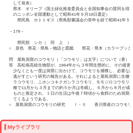
　して発表）

　県木　オリーブ（国土緑化推進委員会と全国知事会の賛同を得て6
　のニッポン全国運動として昭和41年９月10日選定）

　　県民鳥　ホトトギス（県鳥獣審議会の答申を経て昭和41年５月1
－178－

　　県民獣　シカ（　同　上　）

○　原色　県花・県鳥－物語と図鑑　　県花・県木（カラーブックス
問　屋島洞窟のコウモリ（「コウモリ」は太字）について（香）

答　高松南高校生物部が、1964年から３年間生態的に、その後更
　少なくとも一度は洞窟に出かけて、コウモリを捕獲し、必要な調
　逃がすという研究の報告がある。それによると屋島洞窟に生棲す
　ラコウモリ、ニホンコキクガシラコウモリ、モモジロコウモリ、
　種で11月から３月までの約５か月は冬眠し、６月から８月が成長
　ものと推定され、１日の生活は午後７時頃から食餌のため洞窟外
　てくるようである。

Myライブラリ