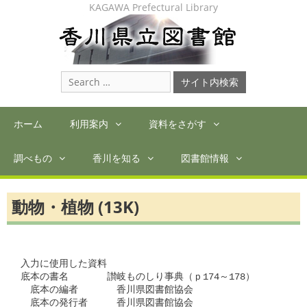
Skip
KAGAWA Prefectural Library
to
content
Search
for:
ホーム
利用案内
資料をさがす
調べもの
香川を知る
図書館情報
動物・植物 (13K)
入力に使用した資料

底本の書名　　　　讃岐ものしり事典（ｐ174～178）

　底本の編者　　　　香川県図書館協会

　底本の発行者　　　香川県図書館協会
