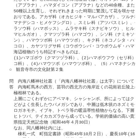
　（アブラナ）、ハマダイコン（アブラナ）などの40余種、また日
　50種以上生育し、それぞれきまった時期に繁茂して花を咲かせる
　おりである。アカザ科（オカヒジキ・マルバアカザ）、ツルナ科
　マナデシコ・ヒメケフシグロ）、スミレ科（アツバスミレ）、セ
　ラソウ科（ハマボッス）、ムラサキ科（スナビキソウ）、ヒルガ
　マヒルガオ）、クマツヅラ科（ハマゴウ）、シソ科（ナミキソウ
　ン）、ハマウツボ科（ハマウツボ）、キク科（ネコノシタ・ハマ
　コロ）、カヤツリグサ科（コウボウシバ・コウボウムギ・ハマア
　海辺植物のうち特記すべきものは、

　(1)ハマゴボウ（クマツヅラ科）、(2)ハマボウフウ（セリ科）、
　コ科）、(4)ハマウツボ（ハマウツボ科）、（5）ハマネナシカ
○　観音寺市の文化財第２集

問　内海八幡神社社叢（「内海八幡神社社叢」は太字）について（
答　内海町馬木の西方、苗羽の西北方の海岸近くの花崗岩丘陵上に
　極相林である。

　上層にごくわずかにアベマキ、シャシャンボ、所によってはクロ
　どがよく生長したウバメガシであり、中層は低木状のネズミモチ
　ロガネモチ、イブキ、トベラ等の暖温帯性植物からなる。下層を
　ヒトツバ、テイカカズラから成っている。学術的価値の高い貴重
　県指定天然記念物（昭和46年４月30日）

　なお、同八幡神社内には、

　　棟札一式　町指定書跡（昭和45年10月２日）、慶長10年(160