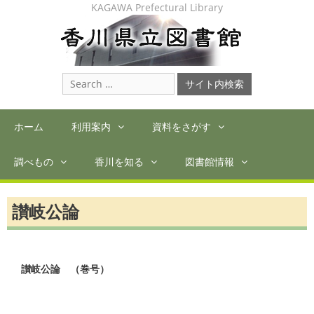
Skip
KAGAWA Prefectural Library
to
content
Search
for:
ホーム
利用案内
資料をさがす
調べもの
香川を知る
図書館情報
讃岐公論
讃岐公論　（巻号）