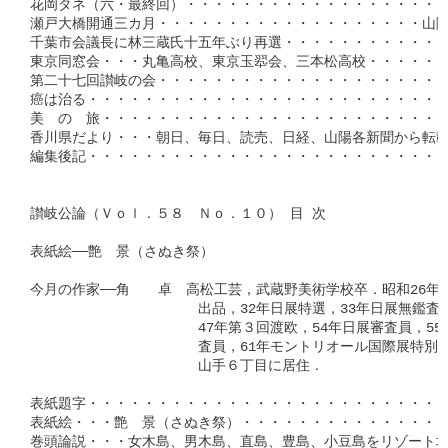
花岡タネ（六・最終回）・・・・・・・・・・・・・・・・・・・三
瀬戸大橋開通三カ月・・・・・・・・・・・・・・・・・・・山陽新
千葉市会議長に林三蔵氏十五年ぶり再選・・・・・・・・・・・・・
東京同窓会・・・丸亀高校、東京玉翆会、三本松高校・・・・・・・
第二十七回讃岐の会・・・・・・・・・・・・・・・・・・・・・・
癌は治る・・・・・・・・・・・・・・・・・・・・・・・・・・太
美　の　旅・・・・・・・・・・・・・・・・・・・・・・・・・井
香川県だより・・・朝日、毎日、読売、日経、山陽各新聞から転載・
編集後記・・・・・・・・・・・・・・・・・・・・・・・・・・・
讃岐公論（Ｖｏｌ．５８　Ｎｏ．１０） 目 次

表紙絵──艶　景（さぬき祭）

今月の作家──角　　卓　高松工芸，武蔵野美術学校卒．昭和26年
　　　　　　　　　　　　出品，32年日展特選，33年日展無鑑査出
　　　　　　　　　　　　47年第３回渡欧，54年日展審査員，55年
　　　　　　　　　　　　査員，61年モントリオール国際展特別出
　　　　　　　　　　　　山手６丁目に居住．

表紙題字・・・・・・・・・・・・・・・・・・・・・・・・・・
表紙絵・・・艶　景（さぬき祭）・・・・・・・・・・・・・・・
巻頭論説・・・女木島、男木島、直島、豊島、小豆島をリゾート地