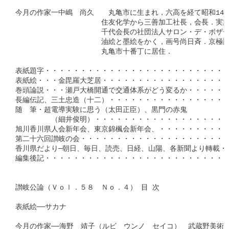
今月の作家一中嶋　尚久　　丸亀市に生まれ，六高を経て昭和14年
　　　　　　　　　　　　住友化学から三善加工社長，会長．実業
　　　　　　　　　　　　千代会長の社団法人サロン・デ・ボザー
　　　　　　　　　　　　油絵と墨絵をかく，画号尚日斉．京極旧藩
　　　　　　　　　　　　丸亀市十番丁に居住．

表紙題字・・・・・・・・・・・・・・・・・・・・・・・・・・
表紙絵・・・金毘羅大芝居・・・・・・・・・・・・・・・・・・
巻頭論説・・・瀬戸大橋開通で交通体系がどう変るか・・・・・・
長編伝記、三土忠造（十二）・・・・・・・・・・・・・・・・・
随　筆・超電導実験に思う（太田正臣）、黒門の赤鬼

　　　　　（細井俊明）・・・・・・・・・・・・・・・・・・・・
旭川香川県人会新年会、東京錦楓会新年会、・・・・・・・・・・・
第二十六回讃岐の会・・・・・・・・・・・・・・・・・・・・・・
香川県だより─朝日、毎日、読売、日経、山陽、各新聞より轉載・・
編集後記・・・・・・・・・・・・・・・・・・・・・・・・・・・
讃岐公論（Ｖｏｌ．５８　Ｎｏ．４） 目 次

表紙絵──サカナ

今月の作家──海野　靖子（ルビ　ウンノ　セイコ）　武蔵野美術大