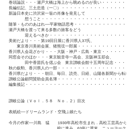
巻頭論説・・・瀬戸大橋は海上から眺めるのが良い・・・・・・・
長編伝記、三土忠造（一〇）・・・・・・・・・・・・・・・・・
新論日本史に渋沢栄一翁の肖像を発見して

　　　　想うこと・・・・・・・・・・・・・・・・・・・・・・・
随筆・もののあはれ──平家物語思考・・・・・・・・・・・・・・
瀬戸大橋を渡って来る多数の旅客をどう

　　　　迎えるべきか・・・・・・・・・・・・・・・・・・・・・
美術だより・・・第19回日展に香川県人37氏、

　　東京香川美術会展、猪熊弦一郎展・・・・・・・・・・・・・・
香川県人会花ざかり・・・大阪・神戸・広島・東京・・・・・・・・
同窓会そのほか・・・東京観音寺一高会、京阪神玉翆会、

　　　　田中香苗氏を偲ぶ会　東京讃岐会館十五周年記念・・・・・
秋の叙勲、香川県人の一部・・・・・・・・・・・・・・・・・・・
香川県だより・・・朝日、毎日、読売、日経、山陽各新聞から転載・
讃岐公論顧問賛助会員名簿・・・・・・・・・・・・・・・・・・・
編集後記・・・・・・・・・・・・・・・・・・・・・・・・・・・
讃岐公論（Ｖｏｌ．５８　Ｎｏ．２）目次

表紙絵──ドリームランド・空飛ぶ娘たち

今月の作家──川島　猛　　1930年高松市生まれ．高松工芸高から
　　　　　　　　　　　　校に進み，63年に渡米．ニューヨーク・