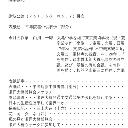
編集後記・・・・・・・・・・・・・・・・・・・・・・・・・・・
讃岐公論（Ｖｏｌ．５８　Ｎｏ．７）目次

表紙絵──平等院雲中供養佛（部分）

今月の作家──白川　一郎　丸亀中学を経て東京美術学校（現・芸大
　　　　　　　　　　　　卒業制作「坐像」．帝展，文展，日展，
　　　　　　　　　　　　17年秋，文展出品作｢不空羂索観音｣は特選
　　　　　　　　　　　　文展に「聖林寺の観音」を．28年，「伊
　　　　　　　　　　　　を制作．鈴木貫太郎大将記念館の設立に
　　　　　　　　　　　　議」及び「最後の御前会議」を制作．政
　　　　　　　　　　　　画を描く．杉並区永福三に居住．光風会
表紙題字・・・・・・・・・・・・・・・・・・・・・・・・・・
表紙絵・・・平等院雲中供養佛（部分）・・・・・・・・・・・・
瀬戸大橋博覧会スケッチ・・・・・・・・・・・・・・・・・・・
巻頭論説・・・瀬戸大橋開通で交通競争の激化を歓迎する・・・・
日本の生産性は果して世界一か・・・・・・・・・・・・・・・・
長編伝記・・・三土忠造（十六）・・・・・・・・・・・・・・・・
花　岡　タ　ネ（四）・・・・・・・・・・・・・・・・・・・・・
私の見た瀬戸大橋博覧会・・・・・・・・・・・・・・・・・・・・
瀬戸大橋ウォークに参加して・・・・・・・・・・・・・・・・・・