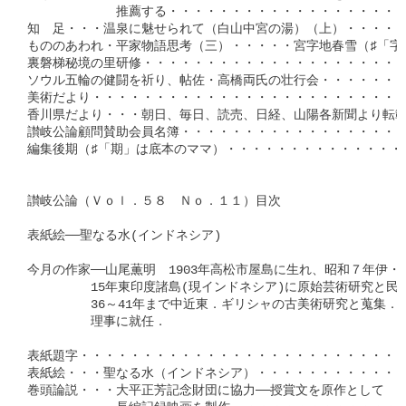
　　　　　　　推薦する・・・・・・・・・・・・・・・・・・・
知　足・・・温泉に魅せられて（白山中宮の湯）（上）・・・・・
もののあわれ・平家物語思考（三）・・・・・宮字地春雪（♯「字」
裏磐梯秘境の里研修・・・・・・・・・・・・・・・・・・・・・・
ソウル五輪の健闘を祈り、帖佐・高橋両氏の壮行会・・・・・・・・
美術だより・・・・・・・・・・・・・・・・・・・・・・・・・・
香川県だより・・・朝日、毎日、読売、日経、山陽各新聞より転載・
讃岐公論顧問賛助会員名簿・・・・・・・・・・・・・・・・・・・
編集後期（♯「期」は底本のママ）・・・・・・・・・・・・・・・
讃岐公論（Ｖｏｌ．５８　Ｎｏ．１１）目次

表紙絵──聖なる水(インドネシア)

今月の作家──山尾薫明　1903年高松市屋島に生れ、昭和７年伊・佛
　　　　　15年東印度諸島(現インドネシア)に原始芸術研究と民
　　　　　36～41年まで中近東．ギリシャの古美術研究と蒐集．昭
　　　　　理事に就任．

表紙題字・・・・・・・・・・・・・・・・・・・・・・・・・・
表紙絵・・・聖なる水（インドネシア）・・・・・・・・・・・・
巻頭論説・・・大平正芳記念財団に協力──授賞文を原作として
