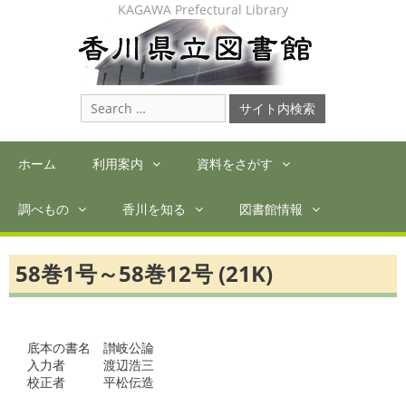
Skip
KAGAWA Prefectural Library
to
content
Search
for:
ホーム
利用案内
資料をさがす
調べもの
香川を知る
図書館情報
58巻1号～58巻12号 (21K)
底本の書名　讃岐公論

入力者　　　渡辺浩三

校正者　　　平松伝造　
