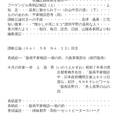
　　　　　　　長編記録映画を製作──・・・・・・・・・・・・・
ブーゲンビル島戦記秘話（上）・・・・・・・・・・・・・・よね
知　足・・・温泉に魅せられて──（白山中宮の湯）（下）・・・・
もののあわれ・平家物語思考（四）・・・・・・・・・・・・・・・
讃岐公論社主への手紙・・・・・・・・・・・高津　義典・三宅親連
短い随筆・・・″懐かしや耳にタコ″讃州平野の温和な人々・・・・
香川県だより・・・朝日、毎日、読売、日経、山陽各新聞より転載・
編集後記・・・・・・・・・・・・・・・・・・・・・・・・・・・
讃岐公論（Ｖｏｌ．５８　Ｎｏ．１２）目次

表紙絵──「版画平家物語──扇の的」六曲屏風部分（紙凹版画）

今月の作家──井　上　員　男（いのうえかずお）昭和７年香川県大
　　　　　　　　　　　　　　京都青梅市在住．「版画平家物語」
　　　　　　　　　　　　　　中．日本政府機関主催ユネスコ日本
　　　　　　　　　　　　　　渡仏，好評，ＮＨＫテレビワールド
　　　　　　　　　　　　　　「版画吉野川」「井上員男の山の花」
　　　　　　　　　　　　　　回．

表紙題字・・・・・・・・・・・・・・・・・・・・・・・・・・
表紙絵・・・版画平家物語──扇の的・・・・・・・・・・・・・・
巻頭論説・・・姉妹都市・高松──セントピータースバーグ
