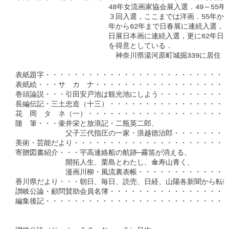
　　　　　　　　　　　　　48年女流画家協会展入選．49～55年
　　　　　　　　　　　　　３回入選，ここまでは洋画．55年から
　　　　　　　　　　　　　年から62年まで日春展に連続入選，55
　　　　　　　　　　　　　日展日本画に連続入選，更に62年日展
　　　　　　　　　　　　　を得意としている．

　　　　　　　　　　　　　　神奈川県湯河原町城掘339に居住．

表紙題字・・・・・・・・・・・・・・・・・・・・・・・・・・
表紙絵・・・サ　カ　ナ・・・・・・・・・・・・・・・・・・・
巻頭論説・・・引田安戸池は観光池にしよう・・・・・・・・・・
長編伝記・三土忠造（十三）・・・・・・・・・・・・・・・・・
花　岡　タ　ネ（一）・・・・・・・・・・・・・・・・・・・・・
随　筆・・・壷井栄と放浪記・二瓶英二郎、

　　　　　　　父子三代指圧の一家・浪越徳治郎・・・・・・・・・
美術・芸能だより・・・・・・・・・・・・・・・・・・・・・・・
寄贈図書紹介・・・宇高連絡船の航跡─霧笛が消える、

　　　　　　　開拓人生、栗島とわたし、傘寿山青く、

　　　　　　　漫画川柳・風流裏表帳・・・・・・・・・・・・・・
香川県だより・・・朝日、毎日、読売、日経、山陽各新聞から転載・
讃岐公論・顧問賛助会員名簿・・・・・・・・・・・・・・・・・・
編集後記・・・・・・・・・・・・・・・・・・・・・・・・・・・