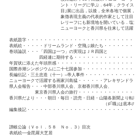
　　　　　　　　　　　　ント・リーグに学ぶ．64年，クライスラ
　　　　　　　　　　　　目｣展に出品，以後，全米各地で個展，グ
　　　　　　　　　　　　象徴表現主義の代表的作家として注目を
　　　　　　　　　　　　レリーフにも新境地を開いている．塩江
　　　　　　　　　　　　ニューヨークと香川県を往来して活躍し
表紙題字・・・・・・・・・・・・・・・・・・・・・・・・・・
表紙絵・・・・・ドリームランド・空飛ぶ娘たち・・・・・・・・
巻頭論説・・・「四国は一つ」の実現はＪＲ四国と

　　　　　　　四経連に期待する・・・・・・・・・・・・・・・
年賀状に添えた年頭所感・・・・・・・・・・・・・・・・・・・
国際赤潮シンポジウムに二十七国参加・・・・・・・・・・・・・・
長編伝記・三土忠造（十一）―帝人事件・・・・・・・・・・・・・
ニューヨークで活躍する画家川島猛・・・・・・アレキサンドラ・モ
県人会報告・・・中部香川県人会、京都香川県人会、

　　　　　　東京香川県人会の旅行・・・・・・・・・・・・・・・
香川県だより・・・朝日・毎日・読売・日経・山陽各新聞より転職
　　　　　　　　　　　　　　　　　　　　　　（♯｢職｣は底本のマ
編集後記・・・・・・・・・・・・・・・・・・・・・・・・・・・
讃岐公論（Ｖｏｌ．５８　Ｎｏ．３）目次

表紙絵──金毘羅大芝居
