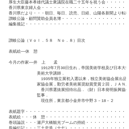
厚生大臣藤本孝雄代議士衆議院在職二十五年を祝う会・・・・・・・
香川県東京婦人会・・・・・・・・・・・・・・・・・・・・・・・
香川県だより・・・朝日、毎日、読売、日経、山陽各新聞より転載・
讃岐公論・顧問賛助会員名簿・・・・・・・・・・・・・・・・・・
編集後記・・・・・・・・・・・・・・・・・・・・・・・・・・・
讃岐公論（Ｖｏｌ．５８　Ｎｏ．８）目次

表紙絵──休　憩

今月の作家──井　上　　孟

　　　　　　　　1912年7月30日生れ，帝国美術学校及び日本大
　　　　　　　美術大学講師．

　　　　　　　　1935年独立展初入選以来，独立美術協会展出品1
　　　　　　　家協会展，勤労者美術展奨励賞受賞２回，ＪＡＮ展
　　　　　　　　香川県選抜展招待出品．（財）日本発明振興協会
　　　　　　　監事．

　　　　　　　　現住所，東京都小金井市中野３－18－２

表紙題字・・・・・・・・・・・・・・・・・・・・・・・・・・
表紙絵・・・休　憩・・・・・・・・・・・・・・・・・・・・・
巻頭論説・・・瀬戸大橋観光ブームの持続・・・・・・・・・・・
長編伝記・・・三土忠造（十七）・・・・・・・・・・・・・・・