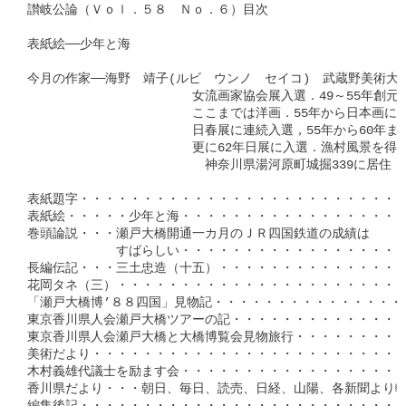
讃岐公論（Ｖｏｌ．５８　Ｎｏ．６）目次

表紙絵──少年と海

今月の作家──海野　靖子(ルビ　ウンノ　セイコ)　武蔵野美術大学卒
　　　　　　　　　　　　　女流画家協会展入選．49～55年創元
　　　　　　　　　　　　　ここまでは洋画．55年から日本画に転向
　　　　　　　　　　　　　日春展に連続入選，55年から60年ま
　　　　　　　　　　　　　更に62年日展に入選．漁村風景を得意
　　　　　　　　　　　　　　神奈川県湯河原町城掘339に居住．

表紙題字・・・・・・・・・・・・・・・・・・・・・・・・・・
表紙絵・・・・・少年と海・・・・・・・・・・・・・・・・・・
巻頭論説・・・瀬戸大橋開通一カ月のＪＲ四国鉄道の成績は

　　　　　　　すばらしい・・・・・・・・・・・・・・・・・・
長編伝記・・・三土忠造（十五）・・・・・・・・・・・・・・・
花岡タネ（三）・・・・・・・・・・・・・・・・・・・・・・・・
「瀬戸大橋博’８８四国」見物記・・・・・・・・・・・・・・・・
東京香川県人会瀬戸大橋ツアーの記・・・・・・・・・・・・・・・
東京香川県人会瀬戸大橋と大橋博覧会見物旅行・・・・・・・・・・
美術だより・・・・・・・・・・・・・・・・・・・・・・・・・・
木村義雄代議士を励ます会・・・・・・・・・・・・・・・・・・・
香川県だより・・・朝日、毎日、読売、日経、山陽、各新聞より轉載