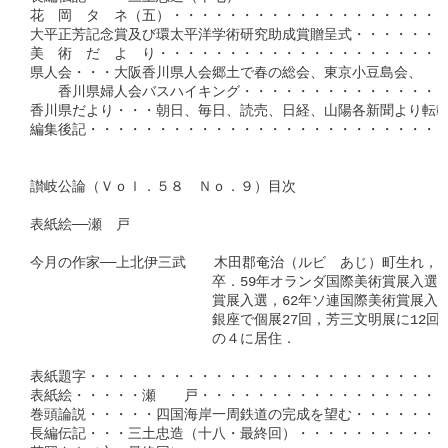
花　岡　タ　ネ（五）・・・・・・・・・・・・・・・・・・・・・
大平正芳記念賞及び環太平洋学術研究助成賞贈呈式・・・・・・・・
美　術　だ　よ　り・・・・・・・・・・・・・・・・・・・・・・
県人会・・・大阪香川県人会郷土で春の総会、東京小豆島会、

　　香川県婦人会バスハイキング・・・・・・・・・・・・・・・・
香川県だより・・・朝日、毎日、読売、日経、山陽各新聞より転載・
編集後記・・・・・・・・・・・・・・・・・・・・・・・・・・・
讃岐公論（Ｖｏｌ．５８　Ｎｏ．９）目次

表紙絵──瀬　戸

今月の作家──上北伊三武　　木田郡奄治（ルビ　あじ）町生れ，東
　　　　　　　　　　　　　卒．59年オランダ国際美術賞展入選，
　　　　　　　　　　　　　賞展入選，62年ソ連国際美術賞展入選
　　　　　　　　　　　　　銀座で個展27回，芳三文明展に12回
　　　　　　　　　　　　　の４に居住．

表紙題字・・・・・・・・・・・・・・・・・・・・・・・・・・
表紙絵・・・・・瀬　　戸・・・・・・・・・・・・・・・・・・
巻頭論説・・・・・四国海岸一周鉄道の完成を望む・・・・・・・
長編伝記・・・三土忠造（十八・最終回）・・・・・・・・・・・