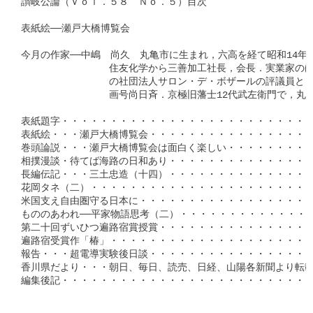
讃岐公論（Ｖｏｌ．５８　Ｎｏ．５）目次

表紙絵──瀬戸大橋博覧会

今月の作家──中嶋　尚久　丸亀市に生まれ，六高を経て昭和14年
　　　　　　　　　住友化学から三善加工社長，会長．実業家のほ
　　　　　　　　　の社団法人サロン・デ・ボザールの評議員とし
　　　　　　　　　画号尚日斉．京極旧藩士12代武左衛門で，丸亀
表紙題字・・・・・・・・・・・・・・・・・・・・・・・・・・
表紙絵・・・瀬戸大橋博覧会・・・・・・・・・・・・・・・・・
巻頭論説・・・瀬戸大橋博覧会は面白く楽しい・・・・・・・・・
相撲漫談・待てば海路の日和あり・・・・・・・・・・・・・・・
長編伝記・・・三土忠造（十四）・・・・・・・・・・・・・・・・
花岡タネ（二）・・・・・・・・・・・・・・・・・・・・・・・・
米国支え自由圏守る日本に・・・・・・・・・・・・・・・・・・・
もののあわれ──平家物語思考（二）・・・・・・・・・・・・・・
第二十回ずいひつ遍路宿賞授賞・・・・・・・・・・・・・・・・・
遍路宿受賞作「椿」・・・・・・・・・・・・・・・・・・・・・・
報告・・・超電導実験後日談・・・・・・・・・・・・・・・・・・
香川県だより・・・朝日、毎日、読売、日経、山陽各新聞より転載・
編集後記・・・・・・・・・・・・・・・・・・・・・・・・・・・