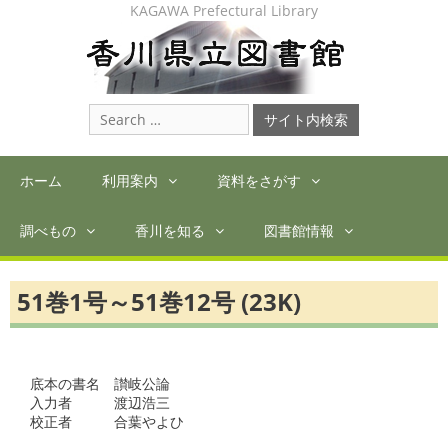
Skip
KAGAWA Prefectural Library
to
content
Search
for:
ホーム
利用案内
資料をさがす
調べもの
香川を知る
図書館情報
51巻1号～51巻12号 (23K)
底本の書名　讃岐公論

入力者　　　渡辺浩三

校正者　　　合葉やよひ　
