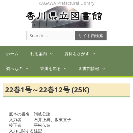
Skip
KAGAWA Prefectural Library
to
content
Search
for:
ホーム
利用案内
資料をさがす
調べもの
香川を知る
図書館情報
22巻1号～22巻12号 (25K)
底本の書名　讃岐公論

入力者　　　石井正典、坂東直子

校正者　　　平松伝造

入力に関する注記
