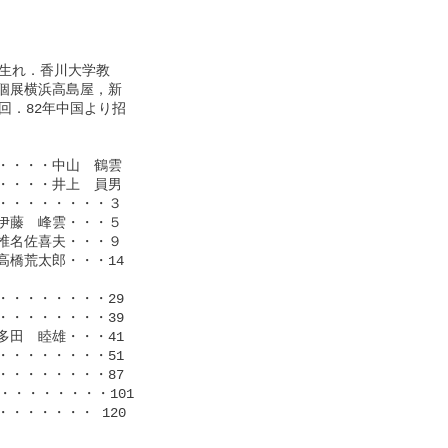
生れ．香川大学教

展横浜高島屋，新

．82年中国より招

・・・中山　鶴雲

・・・井上　員男

・・・・・・・３

藤　峰雲・・・５

名佐喜夫・・・９

橋荒太郎・・・14

・・・・・・・29

・・・・・・・39

田　睦雄・・・41

・・・・・・・51

・・・・・・・87

・・・・・・・101

・・・・・ 120
