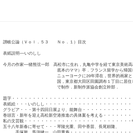
讃岐公論（Ｖｏｌ．５３　　Ｎｏ．１）目次

表紙説明──いのしし

今月の作家──猪熊弦一郎　高松市に生れ，丸亀中学を経て東京美術高
　　　　　　　　　　　　　底本のママ）卒．フランス留学から帰国し
　　　　　　　　　　　　　ニューヨークに20年滞在，世界的画家と
　　　　　　　　　　　　　国，東京都大田区田園調布１丁目に居住し
　　　　　　　　　　　　　で制作．新制作派協会創立幹部．

題字・・・・・・・・・・・・・・・・・・・・・・・・・・・・・・
表紙絵・・・いのしし・・・・・・・・・・・・・・・・・・・・・・
グラビア・・・第十四回日展より、能舞台・・・・・・・・・・・・・
巻頭言・新年を迎え高松新空港推進の具体案を考える・・・・・・・・
私の文芸観・・・・・・・・・・・・・・・・・・・・・・・・・・中
五十八年新春に寄せて・・・琴陵光重、田中香苗、長尾頼隆、

　　　手塚努、馬渕健一、山田重寿・・・・・・・・・・・・・・・・