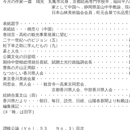
今月の作家──森　鵄光　丸亀市出身，京都絵画専門学校卒，福田平八
　　　　　　　　　　　　家として中国へ，静岡県韮山中学教諭，現在
　　　　　　　　　　　　日本山林美術協会会員，旺元会展で出品受賞
表紙題字・・・・・・・・・・・・・・・・・・・・・・・・・・・・
表紙絵・・・桃売り（中国）・・・・・・・・・・・・・・・・・・・
巻頭言・高松の観光事業発展に望む・・・・・・・・・・・・・・・・
二十一世紀へのビジョン（五）・・・・・・・・・・・・・・・・・福
松下幸之助に学んだもの（九）・・・・・・・・・・・・・・・・・高
碁と人生・・・・・・・・・・・・・・・・・・・・・・・・・・・矢
公園文化の日提唱・・・・・・・・・・・・・・・・・・・・・・・青
期待中曽根総理就任喜賦、賦贈土光行政臨調会長・・・・・・・・・臼
豊島の片山正周邸・・・・・・・・・・・・・・・・・・・・・・・山
なつかしい香川県人会・・・・・・・・・・・・・・・・・・・・・林
東京香川美術会展・・・・・・・・・・・・・・・・・・・・・・・・
同窓会、県人会・・・観音寺一高東京同窓会、

　　　　　　　　　　　　京都香川県人会、中部香川県人会・・・・・
絵師合葉文山（四）・・・・・・・・・・・・・・・・・・・・・・多
香川県だより・・・朝日、毎日、読売、日経、山陽各新聞より転載ほか
編集後記・・・・・・・・・・・・・・・・・・・・・・・・・・・・・
(♯「翰」は旧字)

讃岐公論（Ｖｏｌ．５３　　Ｎｏ．３）目次
