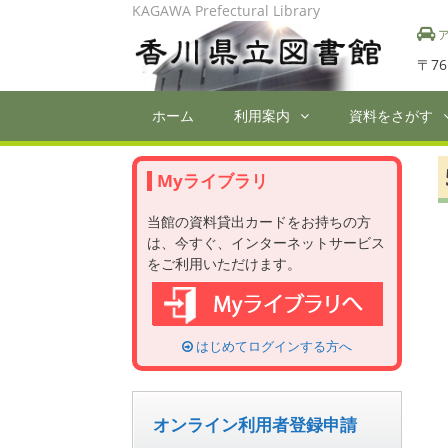
Skip
KAGAWA Prefectural Library
to
ア
content
〒76
ホーム
利用案内
資料をさがす
Myライブラリ
当館の資料貸出カードをお持ちの方
は、今すぐ、インターネットサービス
をご利用いただけます。
はじめてログインする方へ
オンライン利用者登録申請