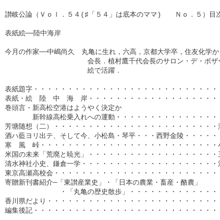
讃岐公論（Ｖｏｌ．５４(♯「５４」は底本のママ)　　Ｎｏ．５）目次
表紙絵──陸中海岸

今月の作家──中嶋尚久　丸亀に生れ，六高，京都大学卒，住友化学か
　　　　　　　　　　　　会長．植村鷹千代会長のサロン・デ・ボザー
　　　　　　　　　　　　絵で活躍．

表紙題字・・・・・・・・・・・・・・・・・・・・・・・・・・・・
表紙・絵　陸　中　海　岸・・・・・・・・・・・・・・・・・・・・
巻頭言・新高松空港はようやく決定か

　　　　新幹線高松乗入れへの運動・・・・・・・・・・・・・・・・
芳塘随想（二）・・・・・・・・・・・・・・・・・・・・・・・・津
酒ハ藍ヨリ出テ、そして今、小松島・琴平・・・西野金陵・・・・・・
寒　風　峠・・・・・・・・・・・・・・・・・・・・・・・・・・小
米国の未来「荒廃と暁光」・・・・・・・・・・・・・・・・・・・三
清水神社小史、鎌倉一学・・・・・・・・・・・・・・・・・・・・溝
東京高瀬高校会・・・・・・・・・・・・・・・・・・・・・・・・・
寄贈新刊書紹介─「東讃産業史」・「日本の農業・畜産・酪農」

　　　　　　　　・「丸亀の歴史散歩」・・・・・・・・・・・・・・
香川県だより・・・・・・・・・・・・・・・・・・・・・・・・・・
編集後記・・・・・・・・・・・・・・・・・・・・・・・・・・・・