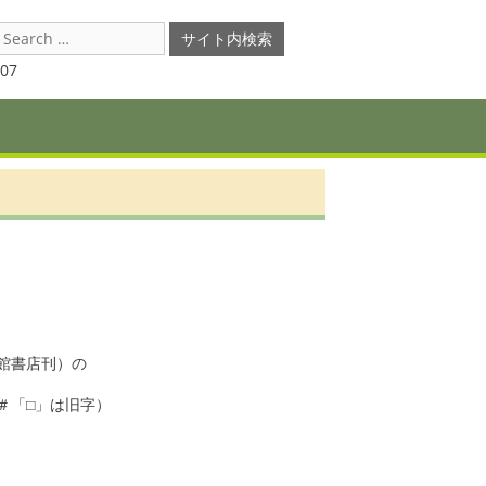
earch
or:
07
書店刊）の

「□」は旧字）
