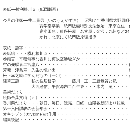
表紙──横利根川５（紙凹版画）

今月の作家──井上員男（いのうえかずお）　昭和７年香川県大野原町
　　　　　　　　　育学部卒業．紙凹版画特殊技法創始．東京在住．個
　　　　　　　　　宿小田急，銀座松屋，名古屋，金沢，九州など24回
　　　　　　　　　かれ，北京にて紙凹版原理指導．

表紙・題字・・・・・・・・・・・・・・・・・・・・・・・・・・・
表紙絵・・・横利根川５・・・・・・・・・・・・・・・・・・・・・
巻頭言・平穏無事な香川に何故空港騒ぎか・・・・・・・・・・・・・
空の先駆者二宮忠八・・・・・・・・・・・・・・・・・・・・・・伊
芳塘・津島寿一先生の憶い出・・・・・・・・・・・・・・・・・・椎
松下幸之助に学んだもの（一〇）・・・・・・・・・・・・・・・・高
随筆三題・・・私の住居哲学・・・・藤川　正、三豊気質と私・・・

　　　　　　　大西経信、平賀源内二百年祭・・・木内　薫・・・・・
美術だより・・・・・・・・・・・・・・・・・・・・・・・・・・・
絵師合葉文山（五）・・・・・・・・・・・・・・・・・・・・・・多
香川県だより・・・朝日、毎日、読売、日経、山陽各新聞より転載・・
第十六回讃岐の会新年会・・・・・・・・・・・・・・・・・・・・・
オキシゾン(Oxyzone)の作用・・・・・・・・・・・・・・・・・・・
編集後記・・・・・・・・・・・・・・・・・・・・・・・・・・・・・