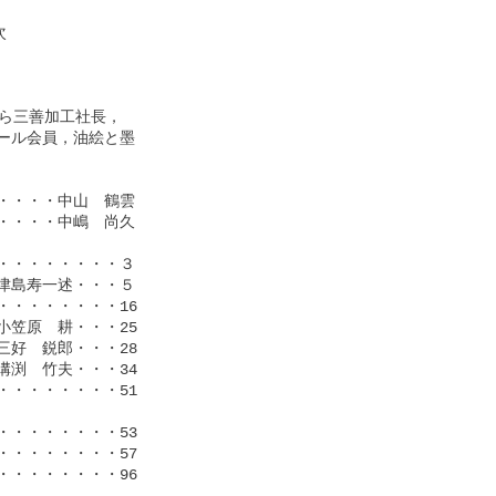


ら三善加工社長，

ル会員，油絵と墨

・・・中山　鶴雲

・・・中嶋　尚久

・・・・・・・３

島寿一述・・・５

・・・・・・・16

笠原　耕・・・25

好　鋭郎・・・28

渕　竹夫・・・34

・・・・・・・51

・・・・・・・53

・・・・・・・57

・・・・・・・96
