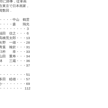
郎に師事，従軍画

東京で日本画家，

数回．

・・・中山　鶴雲

・・・森　　鵄光

・・・・・・・３

田　信之・・・６

橋荒太郎・・・13

野　一雄・・・28

葉　翰於・・・31

杵　　幸・・・33

田　重寿・・・34

　　三蔵・・・36

・・・・・・・37

・・・・・・・51

田　睦雄・・・57

・・・・・・・69

・・・・・ 112
