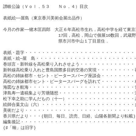
讃岐公論（Ｖｏｌ．５３　　Ｎｏ．４）目次

表紙絵──屋島（東京香川美術会展出品作）

今月の作家──猪木匡四郎　大正６年高松市生れ，高松中学を経て東京
　　　　　　　　　　　　　17回，高松，岡山で個展10数回，武蔵野
　　　　　　　　　　　　　県市川市中山１丁目居住．

表紙・題字・・・・・・・・・・・・・・・・・・・・・・・・・・・
表紙・絵─屋　島・・・・・・・・・・・・・・・・・・・・・・・・
巻頭言・新幹線を高松乗り入れさせよう・・・・・・・・・・・・・・
新幹線高松乗り入れと豊島国際多目的空港の実現・・・・・・・・・福
高松の姉妹都市・セント・ピータースバーグ座談会・・・・・・・・・
高松の姉妹都市セント・ピータースバーグを訪れて・・・・・・・・村
海図なき航海・・・・・・・・・・・・・・・・・・・・・・・・・青
津島寿一遺稿集より芳塘随想・・・・・・・・・・・・・・・・・・津
松下幸之助に学んだもの（十一）・・・・・・・・・・・・・・・・高
絵師合葉文山（六）・・・・・・・・・・・・・・・・・・・・・・多
美術だより・・・・・・・・・・・・・・・・・・・・・・・・・・・
香川県だより・・・(朝日、毎日、読売、日経、山陽各新聞より転載)・
編集後記・・・・・・・・・・・・・・・・・・・・・・・・・・・・・
(♯「翰」は旧字)
