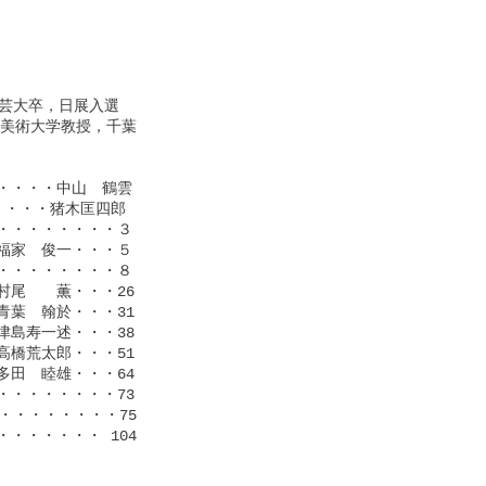
芸大卒，日展入選

美術大学教授，千葉

・・・中山　鶴雲

・・・猪木匡四郎

・・・・・・・３

家　俊一・・・５

・・・・・・・８

尾　　薫・・・26

葉　翰於・・・31

島寿一述・・・38

橋荒太郎・・・51

田　睦雄・・・64

・・・・・・・73

・・・・・・・75

・・・・・ 104
