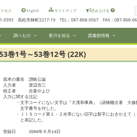
S
クセス
English
サイトマップ
読み上げる
f
1-0393 高松市林町2217-19 TEL：087-868-0567 FAX：087-868-06
調べもの
香川を知る
図書館情報
53巻1号～53巻12号 (22K)
底本の書名　讃岐公論

入力者　　　渡辺浩三

校正者　　　合葉やよひ　

入力に関する注記

　　　・文字コードにない文字は『大漢和事典』（諸橋轍次著　大修館
　　　　文字番号を付した。

　　　・ＪＩＳコード第１・２水準にない旧字は新字におきかえて（＃
　　　　と表記した。

登録日　　　2006年６月14日
