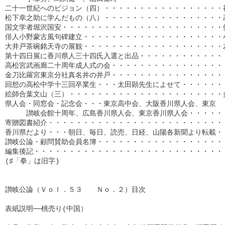
二十一世紀へのビジョン（四）・・・・・・・・・・・・・・・・・福
松下幸之助に学んだもの（八）・・・・・・・・・・・・・・・・・高
国文学者堀沢国安・・・・・・・・・・・・・・・・・・・・・・・伊
俳人小野蒙古風句碑建立・・・・・・・・・・・・・・・・・・・・小
大井戸茶碗銘天寺の展観・・・・・・・・・・・・・・・・・・・・左
第十四日展に香川県人三十四氏入選と出品・・・・・・・・・・・・・
高松宮武画廊二十周年成人式の会・・・・・・・・・・・・・・・・・
金刀比羅宮東京分社真名井の井戸・・・・・・・・・・・・・・・・・
回想の高松中学十三回卒業生・・・太田顕先生によせて・・・・・・Ｔ
絵師合葉文山（三）・・・・・・・・・・・・・・・・・・・・・・多
県人会・同窓会・記念会・・・東京高中会、大阪香川県人会、東京

　　　讃岐会館十周年、広島香川県人会、東京香川県人会・・・・・・
寄贈図書紹介・・・・・・・・・・・・・・・・・・・・・・・・・・
香川県だより・・・朝日、毎日、読売、日経、山陽各新聞より転載・・・
讃岐公論・顧問賛助会員名簿・・・・・・・・・・・・・・・・・・・・
編集後記・・・・・・・・・・・・・・・・・・・・・・・・・・・・・
(♯「拳」は旧字)

讃岐公論（Ｖｏｌ．５３　　Ｎｏ．２）目次

表紙説明──桃売り(中国）
