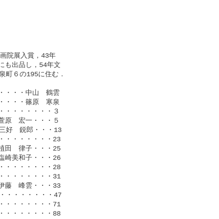
院展入賞，43年

も出品し，54年文

町６の195に住む．

・・・中山　鶴雲

・・・篠原　寒泉

・・・・・・・３

原　宏一・・・５

好　鋭郎・・・13

・・・・・・・23

田　律子・・・25

崎美和子・・・26

・・・・・・・28

・・・・・・・31

藤　峰雲・・・33

・・・・・・・47

・・・・・・・71

・・・・・・・88
