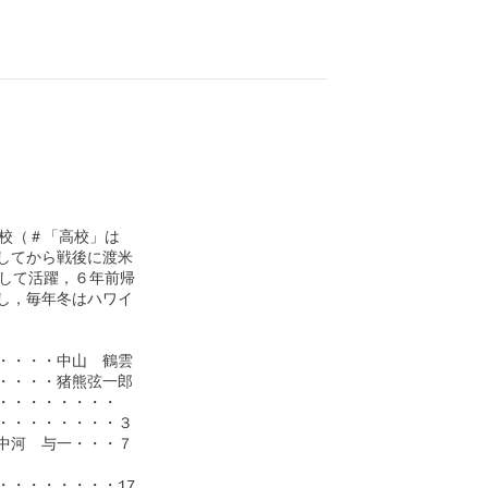
校（＃「高校」は

てから戦後に渡米

して活躍，６年前帰

，毎年冬はハワイ

・・・中山　鶴雲

・・・猪熊弦一郎

・・・・・・・

・・・・・・・３

河　与一・・・７

・・・・・・・17
