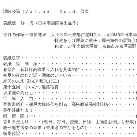
讃岐公論（Ｖｏｌ．５３　　Ｎｏ．６）目次

表紙絵──洋　海（日本南画院展出品作）

今月の作家──篠原寒泉　大正３年三豊郡仁尾町生れ，昭和40年日本南画
　　　　　　　　　　　　特賞をうけ理事に就任．爾来海外の展覧会に
　　　　　　　　　　　　化賞，57年文部大臣賞，京都市左京区高野泉
表紙題字・・・・・・・・・・・・・・・・・・・・・・・・・・・・
表紙　絵　洋　海・・・・・・・・・・・・・・・・・・・・・・・・
巻頭言・新幹線高松乗り入れを具体的に・・・・・・・・・・・・・・
初夏の夜のむだ話・酒銘のいろいろ・・・・・・・・・・・・・・・萱
米国の未来｢栄光と暁光｣(二)・・・・・・・・・・・・・・・・・・三
第十五回　ずいひつ遍路宿賞・・・・・・・・・・・・・・・・・・・
坂瀬池の鳥たち・・・・・・・・・・・・・・・・・・・・・・・・植
宝　塚　入　門・・・・・・・・・・・・・・・・・・・・・・・・塩
寄贈書紹介－瀬戸大橋時代を創る、高松商業高校野球史・・・・・・・
美術芸能だより・・・・・・・・・・・・・・・・・・・・・・・・・
崇　徳　院（一）・・・・・・・・・・・・・・・・・・・・・・・伊
香川県だより・・・(朝日、毎日、読売、日経、山陽各新聞より転載)・
統一地方選挙の結果（香川県の主なるもの）・・・・・・・・・・・・
編集後記・・・・・・・・・・・・・・・・・・・・・・・・・・・・