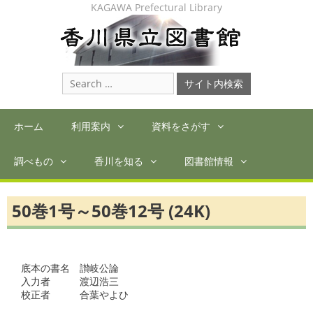
Skip
KAGAWA Prefectural Library
to
content
Search
for:
ホーム
利用案内
資料をさがす
調べもの
香川を知る
図書館情報
50巻1号～50巻12号 (24K)
底本の書名　讃岐公論

入力者　　　渡辺浩三

校正者　　　合葉やよひ　
