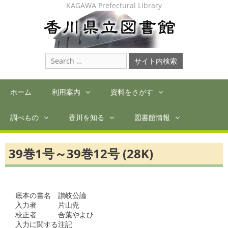
Skip
KAGAWA Prefectural Library
to
content
Search
for:
ホーム
利用案内
資料をさがす
調べもの
香川を知る
図書館情報
39巻1号～39巻12号 (28K)
底本の書名　讃岐公論

入力者　　　片山尭

校正者　　　合葉やよひ

入力に関する注記
