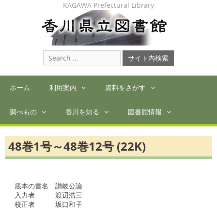
Skip
KAGAWA Prefectural Library
to
content
Search
for:
ホーム
利用案内
資料をさがす
調べもの
香川を知る
図書館情報
48巻1号～48巻12号 (22K)
底本の書名　讃岐公論

入力者　　　渡辺浩三

校正者　　　坂口和子　
