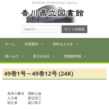
Skip
KAGAWA Prefectural Library
to
content
Search
for:
ホーム
利用案内
資料をさがす
調べもの
香川を知る
図書館情報
49巻1号～49巻12号 (24K)
底本の書名　讃岐公論

入力者　　　渡辺浩三

校正者　　　坂口和子　
