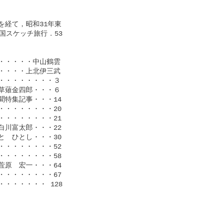
経て，昭和31年東

スケッチ旅行．53

・・・・中山鶴雲

・・・上北伊三武

・・・・・・・３

薙金四郎・・・６

特集記事・・・14

・・・・・・・20

・・・・・・・21

川富太郎・・・22

　ひとし・・・30

・・・・・・・52

・・・・・・・58

原　宏一・・・64

・・・・・・・67

・・・・・ 128
