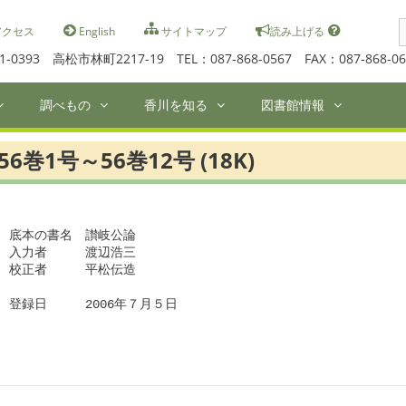
S
クセス
English
サイトマップ
読み上げる
f
1-0393 高松市林町2217-19 TEL：087-868-0567 FAX：087-868-06
調べもの
香川を知る
図書館情報
56巻1号～56巻12号 (18K)
底本の書名　讃岐公論

入力者　　　渡辺浩三

校正者　　　平松伝造　

登録日　　　2006年７月５日
