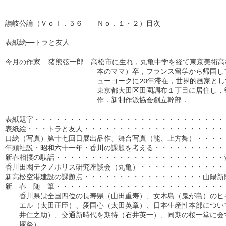
讃岐公論（Ｖｏｌ．５６　　Ｎｏ．１・２）目次

表紙絵──トラと友人

今月の作家──猪熊弦一郎　高松市に生れ，丸亀中学を経て東京美術高
　　　　　　　　　　　　　本のママ）卒，フランス留学から帰国して
　　　　　　　　　　　　　ューヨークに20年滞在，世界的画家とし
　　　　　　　　　　　　　東京都大田区田園調布１丁目に居住し，毎
　　　　　　　　　　　　　作．新制作派協会創立幹部．

表紙題字・・・・・・・・・・・・・・・・・・・・・・・・・・・・
表紙絵・・・トラと友人・・・・・・・・・・・・・・・・・・・・・
口絵（写真）第十七回日展出品作、舞台写真（能、上方舞）・・・・・
年頭社説・昭和六十一年・香川の課題を考える・・・・・・・・・・・
新春相撲の駄話・・・・・・・・・・・・・・・・・・・・・・・・萱
香川田園テクノポリス研究座談会（丸亀）・・・・・・・・・・・・・
新高松空港建設の課題点・・・・・・・・・・・・・・・・・山陽新聞
新　春　随　筆・・・・・・・・・・・・・・・・・・・・・・・・・
　　香川県は全国四位の長寿県（山田重寿）、女木島（鬼が島）のヒキ
　　エル（太田正臣）、愛国心（太田英章）、日本生産性本部について
　　井仁之助）、交通新時代を期待（石井英一）、同期の桜一堂に会す
　　塚努）
