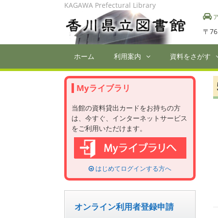
Skip
KAGAWA Prefectural Library
to
ア
content
〒76
ホーム
利用案内
資料をさがす
Myライブラリ
当館の資料貸出カードをお持ちの方
は、今すぐ、インターネットサービス
をご利用いただけます。
はじめてログインする方へ
オンライン利用者登録申請