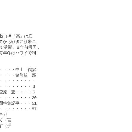
校（＃「高」は底

から戦後に渡米ニ

て活躍，８年前帰国，

年冬はハワイで制

・・・中山　鶴雲

・・・猪熊弦一郎

・・・・・・・・

・・・・・・・３

原　宏一・・・６

・・・・・・・20

特集記事・・・51

・・・・・・・57

ガ

（宮

（手
