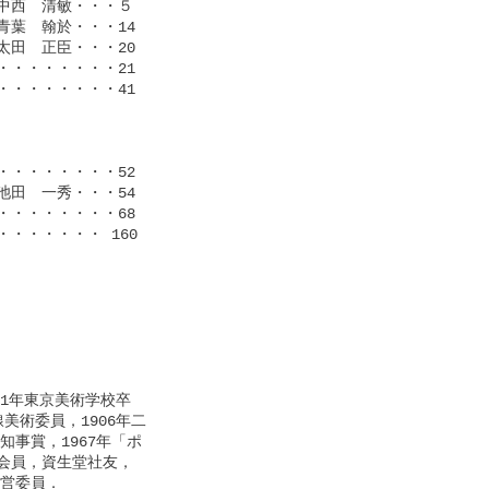
西　清敏・・・５

葉　翰於・・・14

田　正臣・・・20

・・・・・・・21

・・・・・・・41

・・・・・・・52

田　一秀・・・54

・・・・・・・68

・・・・・ 160

1年東京美術学校卒

術委員，1906年二

事賞，1967年「ポ

員，資生堂社友，

営委員．
