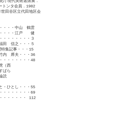
文化庁現代美術選抜展．

ンタ会員．1982

84年世田谷区立代田地区会

・・・中山　鶴雲

・・・江戸　　健

・・・・・・・３

田　信之・・・５

集記事・・・15

内　乕夫・・・36

・・・・・・・48

（西

ばら

読

・ひとし・・・55

・・・・・・・69

・・・・・ 112
