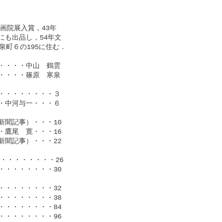
院展入賞，43年

も出品し，54年文

町６の195に住む．

・・・中山　鶴雲

・・・篠原　寒泉

・・・・・・・３

中河与一・・・６

聞記事）・・・10

鷹尾　寛・・・16

聞記事）・・・22

・・・・・・・26

・・・・・・・30

・・・・・・・32

・・・・・・・38

・・・・・・・84

・・・・・・・96
