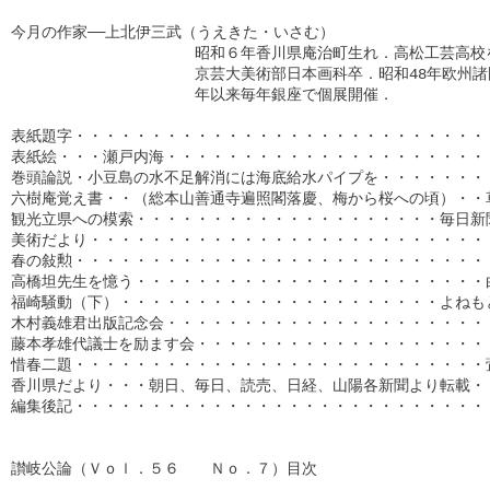
今月の作家──上北伊三武（うえきた・いさむ）

　　　　　　　　　　　　昭和６年香川県庵治町生れ．高松工芸高校を
　　　　　　　　　　　　京芸大美術部日本画科卒．昭和48年欧州諸国
　　　　　　　　　　　　年以来毎年銀座で個展開催．

表紙題字・・・・・・・・・・・・・・・・・・・・・・・・・・・・
表紙絵・・・瀬戸内海・・・・・・・・・・・・・・・・・・・・・・
巻頭論説・小豆島の水不足解消には海底給水パイプを・・・・・・・・
六樹庵覚え書・・（総本山善通寺遍照閣落慶、梅から桜への頃）・・草
観光立県への模索・・・・・・・・・・・・・・・・・・・・毎日新聞
美術だより・・・・・・・・・・・・・・・・・・・・・・・・・・・
春の敍勲・・・・・・・・・・・・・・・・・・・・・・・・・・・・
高橋坦先生を憶う・・・・・・・・・・・・・・・・・・・・・・・白
福崎騒動（下）・・・・・・・・・・・・・・・・・・・・・よねもと
木村義雄君出版記念会・・・・・・・・・・・・・・・・・・・・・・
藤本孝雄代議士を励ます会・・・・・・・・・・・・・・・・・・・・
惜春二題・・・・・・・・・・・・・・・・・・・・・・・・・・・萓
香川県だより・・・朝日、毎日、読売、日経、山陽各新聞より転載・・
編集後記・・・・・・・・・・・・・・・・・・・・・・・・・・・・・
讃岐公論（Ｖｏｌ．５６　　Ｎｏ．７）目次
