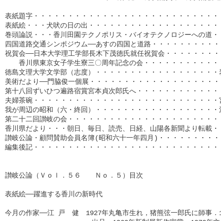
表紙題字・・・・・・・・・・・・・・・・・・・・・・・・・・・・
表紙絵・・・犬吠の日の出・・・・・・・・・・・・・・・・・・・・
巻頭論説・・・香川田園テクノポリス・バイオテクノロジーへの道・・
四国道路交通シンポジウム──あすの四国と道路・・・・・・・・・・
祝賀会──日本大学理工学部長木下茂徳氏就任祝賀会・・・・・・・・・
　　香川県東京女子学生寮三〇周年記念の会・・・・・・・・・・・・
徳島文理大学文学部（志度）・・・・・・・・・・・・・・・・・・岩
美術だより──門脇俊一個展・・・・・・・・・・・・・・・・・・・・
第十八回ずいひつ遍路宿賞宮本貞次郎氏へ・・・・・・・・・・・・・
夫婦茶碗・・・・・・・・・・・・・・・・・・・・・・・・・・・宮
我が周辺の昭和（六・終回）・・・・・・・・・・・・・・・・・・池
第二十二回讃岐の会・・・・・・・・・・・・・・・・・・・・・・・
香川県だより・・・朝日、毎日、読売、日経、山陽各新聞より転載・・
讃岐公論・顧問賛助会員名簿(昭和六十一年四月)・・・・・・・・・・・
編集後記・・・・・・・・・・・・・・・・・・・・・・・・・・・・・
讃岐公論（Ｖｏｌ．５６　　Ｎｏ．５）目次

表紙絵──躍進する香川の新時代

今月の作家──江 戸　健　1927年丸亀市生れ，猪熊弦一郎氏に師事．1