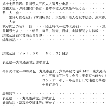
第十七回日展に香川県人三四人入選及び出品・・・・・・・・・・・・
国務大臣・沖縄開発庁長官・藤本孝雄氏の就任を祝う会・・・・・・・
県　人　会・・・・・・・・・・・・・・・・・・・・・・・・・・・
　　里帰り総会紀行（前田昭夫）、大阪香川県人会秋季総会、東京香川
　　人会

我が周辺の昭和（四）・・・陸士時代──戦争と終戦・・・・・・・池田
香川県だより・・・朝日、毎日、読売、日経、山陽新聞より転載・・・・
讃岐公論顧問賛助会員名簿・・・・・・・・・・・・・・・・・・・・・
編集後記・・・・・・・・・・・・・・・・・・・・・・・・・・・・・
讃岐公論（Ｖｏｌ．５６　　Ｎｏ．３）目次

表紙絵──丸亀蓬莱城と讃岐富士

今月の作家──中嶋尚丘　丸亀市生れ，六高を経て昭和14年，東大経済
　　　　　　　　　　　　から三善加工社長，会長．実業家のほかに植
　　　　　　　　　　　　ロン・デ・ボザール会員として油絵と墨絵を
　　　　　　　　　　　　十番町居住．

表紙題字・・・・・・・・・・・・・・・・・・・・・・・・・・・・
表紙絵・・・丸亀蓬莱城と讃岐富士・・・・・・・・・・・・・・・・
巻頭論説・新高松空港建設に寄せて・・・・・・・・・・・・・・・・