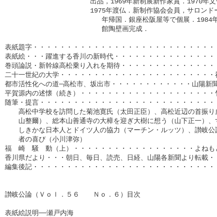
　　　　　　　　　　 　　出品，1969年新制展新作家賞．1970年
　　　　　　　　　　 　　1975年渡仏．新制作協会会員，サロンドート
                         年帰国．銀座松阪屋等で個展．19
                         館陶壁画完成．

表紙題字・・・・・・・・・・・・・・・・・・・・・・・・・・・・
表紙絵・・・躍進する香川の新時代・・・・・・・・・・・・・・・・
巻頭論説・新幹線高松乗り入れを期待・・・・・・・・・・・・・・・
二十一世紀の大学・・・・・・・・・・・・・・・・・・・・・・・福
都市活性化への道─高松市、坂出市・・・・・・・・・・・・山陽新聞特
平賀源内の述懐（続き）・・・・・・・・・・・・・・・・・・・・竹
随筆・提言・・・・・・・・・・・・・・・・・・・・・・・・・・・
　　高松中学校を訪問した菊池寛氏（太田正臣）、高松近辺の首振り虎
　　山整爾）、総本山善通寺の大樟を迎ぎ大樹に想う（山下正一）、す
　　しきかな日本人とドイツ人の協力（マーチン・ルッツ）、讃岐公論
　　者の喜び（小川津弥）

福　崎　騒　動（上）・・・・・・・・・・・・・・・・・・よねもと
香川県だより・・・朝日、毎日、読売、日経、山陽各新聞より転載・・
編集後記・・・・・・・・・・・・・・・・・・・・・・・・・・・・・
讃岐公論（Ｖｏｌ．５６　　Ｎｏ．６）目次

表紙絵説明──瀬戸内海
