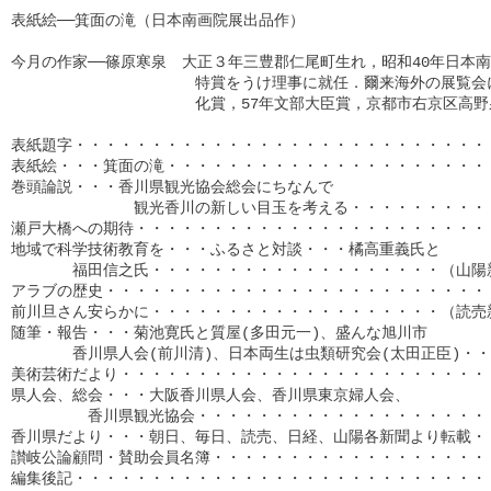
表紙絵──箕面の滝（日本南画院展出品作）

今月の作家──篠原寒泉　大正３年三豊郡仁尾町生れ，昭和40年日本南画
　　　　　　　　　　　　特賞をうけ理事に就任．爾来海外の展覧会に
　　　　　　　　　　　　化賞，57年文部大臣賞，京都市右京区高野泉
表紙題字・・・・・・・・・・・・・・・・・・・・・・・・・・・・
表紙絵・・・箕面の滝・・・・・・・・・・・・・・・・・・・・・・
巻頭論説・・・香川県観光協会総会にちなんで

　　　　　　　　観光香川の新しい目玉を考える・・・・・・・・・・
瀬戸大橋への期待・・・・・・・・・・・・・・・・・・・・・・・・
地域で科学技術教育を・・・ふるさと対談・・・橘高重義氏と

　　　　福田信之氏・・・・・・・・・・・・・・・・・・・（山陽新
アラブの歴史・・・・・・・・・・・・・・・・・・・・・・・・・・
前川旦さん安らかに・・・・・・・・・・・・・・・・・・・（読売新
随筆・報告・・・菊池寛氏と質屋(多田元一)、盛んな旭川市

　　　　香川県人会(前川清)、日本両生は虫類研究会(太田正臣)・・・
美術芸術だより・・・・・・・・・・・・・・・・・・・・・・・・・
県人会、総会・・・大阪香川県人会、香川県東京婦人会、

　　　　　香川県観光協会・・・・・・・・・・・・・・・・・・・・
香川県だより・・・朝日、毎日、読売、日経、山陽各新聞より転載・・
讃岐公論顧問・賛助会員名簿・・・・・・・・・・・・・・・・・・・
編集後記・・・・・・・・・・・・・・・・・・・・・・・・・・・・