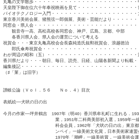
丸亀の文学散歩・・・・・・・・・・・・・・・・・・・・・・・・中
天皇陛下御在位六十年奉祝映画を見て・・・・・・・・・・・・・・青
バイオテクノロジー入門・・・・・・・・・・・・・・・・・・・・太
東京香川美術会展、猪熊弦一郎個展、美術・芸能だより・・・・・・・
同窓会・県人会・・・・・・・・・・・・・・・・・・・・・・・・・
　　観音寺一高、高松高校各同窓会、神戸、広島、京都、中部

　　各香川県人会、県人会の運営について考える

祝賀会・・・東京丸亀高校会会長森純造氏敍勲祝賀会、浪越徳治

　　郎氏傘寿祝賀会・・・・・・・・・・・・・・・・・・・・・・・
わが周辺の昭和（五）・・・・・・・・・・・・・・・・・・・・・池
香川県だより・・・朝日、毎日、読売、日経、山陽各新聞より転載・・
編集後記・・・・・・・・・・・・・・・・・・・・・・・・・・・・・
（♯「莱」は旧字）

讃岐公論（Ｖｏｌ．５６　　Ｎｏ．４）目次

表紙絵──犬吠の日の出

今月の作家──坪井鶴吉　1907年（明40）香川県牟礼町に生れる．193
　　　　　　　　　　　　業，1951年二科商美部初入選，1959年一線美
　　　　　　　　　　　　科会会員，1962年「犬吠の日の出」東京都知
　　　　　　　　　　　　ンペイ」一線美術文化賞，日本美術家連盟会
　　　　　　　　　　　　1970年「潮岬」一線美術賞，一線美術会運