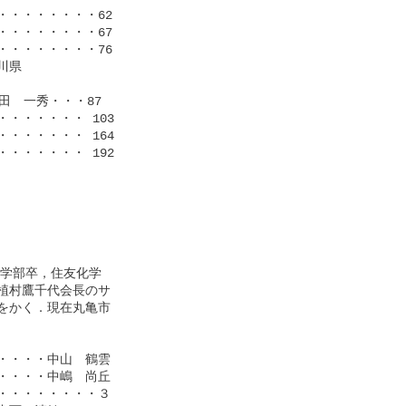
・・・・・・・62

・・・・・・・67

・・・・・・・76

県

　一秀・・・87

・・・・・ 103

・・・・・ 164

・・・・・ 192

学部卒，住友化学

村鷹千代会長のサ

かく．現在丸亀市

・・・中山　鶴雲

・・・中嶋　尚丘

・・・・・・・３
