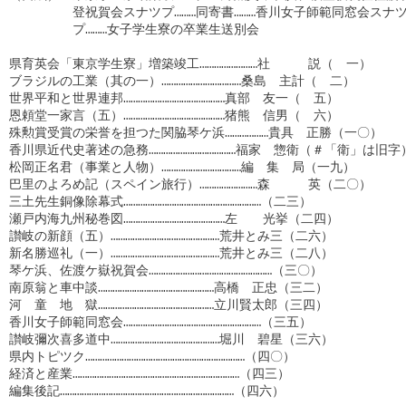
　　　　　登祝賀会スナツプ………同寄書………香川女子師範同窓会スナツ
　　　　　プ………女子学生寮の卒業生送別会

県育英会「東京学生寮」増築竣工……………………社　　　説（　一）

ブラジルの工業（其の一）……………………………桑島　主計（　二）

世界平和と世界連邦……………………………………真部　友一（　五）

恩頼堂一家言（五）……………………………………猪熊　信男（　六）

殊勲賞受賞の栄誉を担つた関脇琴ケ浜………………貴具　正勝（一〇）

香川県近代史著述の急務………………………………福家　惣衛（＃「衛」は旧字
松岡正名君（事業と人物）……………………………編　集　局（一九）

巴里のよろめ記（スペイン旅行）……………………森　　　英（二〇）

三土先生銅像除幕式…………………………………………………（二三）

瀬戸内海九州秘巻図……………………………………左　　光挙（二四）

讃岐の新顔（五）………………………………………荒井とみ三（二六）

新名勝巡礼（一）………………………………………荒井とみ三（二八）

琴ケ浜、佐渡ケ嶽祝賀会……………………………………………（三〇）

南原翁と車中談…………………………………………高橋　正忠（三二）

河　童　地　獄…………………………………………立川賢太郎（三四）

香川女子師範同窓会…………………………………………………（三五）

讃岐彌次喜多道中………………………………………堀川　碧星（三六）

県内トピツク…………………………………………………………（四〇）

経済と産業……………………………………………………………（四三）

編集後記………………………………………………………………（四六）
