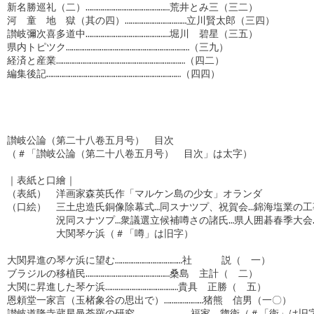
新名勝巡礼（二）………………………………………荒井とみ三（三二）

河　童　地　獄（其の四）……………………………立川賢太郎（三四）

讃岐彌次喜多道中………………………………………堀川　碧星（三五）

県内トピツク…………………………………………………………（三九）

経済と産業……………………………………………………………（四二）

編集後記………………………………………………………………（四四）

讃岐公論（第二十八卷五月号）　目次

（＃「讃岐公論（第二十八卷五月号）　目次」は太字）

｜表紙と口繪｜

（表紙）　洋画家森英氏作「マルケン島の少女」オランダ

（口絵）　三土忠造氏銅像除幕式…同スナツプ、祝賀会…錦海塩業の工事
　　　　　況同スナツプ…衆議選立候補噂さの諸氏…県人囲碁春季大会…
　　　　　大関琴ケ浜（＃「噂」は旧字）

大関昇進の琴ケ浜に望む………………………………社　　　説（　一）

ブラジルの移植民………………………………………桑島　主計（　二）

大関に昇進した琴ケ浜…………………………………貴具　正勝（　五）

恩頼堂一家言（玉楮象谷の思出で）…………………猪熊　信男（一〇）

讃岐道隆寺蔵星曼荼羅の研究…………………………福家　惣衛（＃「衛」は旧