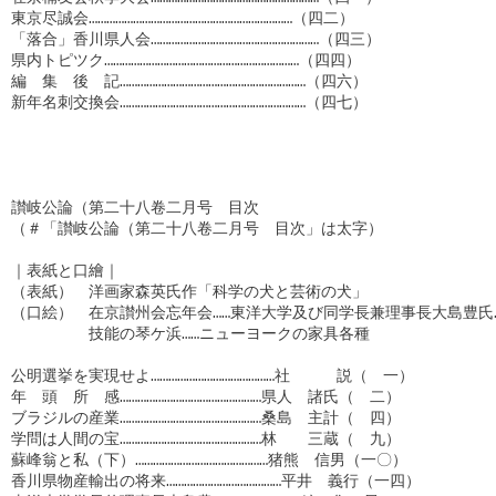
東京尽誠会……………………………………………………………（四二）

「落合」香川県人会…………………………………………………（四三）

県内トピツク…………………………………………………………（四四）

編　集　後　記………………………………………………………（四六）

新年名刺交換会………………………………………………………（四七）

讃岐公論（第二十八卷二月号　目次

（＃「讃岐公論（第二十八卷二月号　目次」は太字）

｜表紙と口繪｜

（表紙）　洋画家森英氏作「科学の犬と芸術の犬」

（口絵）　在京讃州会忘年会……東洋大学及び同学長兼理事長大島豊氏…
　　　　　技能の琴ケ浜……ニューヨークの家具各種

公明選挙を実現せよ……………………………………社　　　説（　一）

年　頭　所　感…………………………………………県人　諸氏（　二）

ブラジルの産業…………………………………………桑島　主計（　四）

学問は人間の宝…………………………………………林　　三蔵（　九）

蘇峰翁と私（下）………………………………………猪熊　信男（一〇）

香川県物産輸出の将来…………………………………平井　義行（一四）
