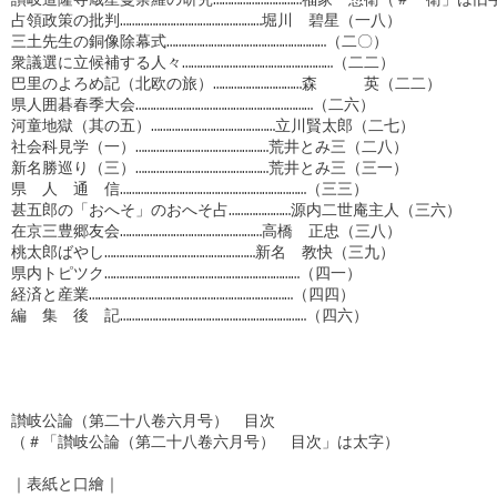
占領政策の批判…………………………………………堀川　碧星（一八）

三土先生の銅像除幕式………………………………………………（二〇）

衆議選に立候補する人々……………………………………………（二二）

巴里のよろめ記（北欧の旅）…………………………森　　　英（二二）

県人囲碁春季大会……………………………………………………（二六）

河童地獄（其の五）……………………………………立川賢太郎（二七）

社会科見学（一）………………………………………荒井とみ三（二八）

新名勝巡り（三）………………………………………荒井とみ三（三一）

県　人　通　信………………………………………………………（三三）

甚五郎の「おへそ」のおへそ占…………………源内二世庵主人（三六）

在京三豊郷友会…………………………………………高橋　正忠（三八）

桃太郎ばやし……………………………………………新名　教快（三九）

県内トピツク…………………………………………………………（四一）

経済と産業……………………………………………………………（四四）

編　集　後　記………………………………………………………（四六）

讃岐公論（第二十八卷六月号）　目次

（＃「讃岐公論（第二十八卷六月号）　目次」は太字）

｜表紙と口繪｜
