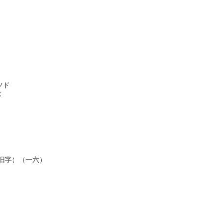
ド



旧字）（一六）
