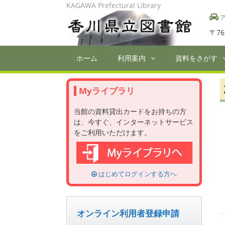
Skip
KAGAWA Prefectural Library
to
ア
content
〒76
ホーム
利用案内
資料をさがす
Myライブラリ
当館の資料貸出カードをお持ちの方
は、今すぐ、インターネットサービス
をご利用いただけます。
はじめてログインする方へ
オンライン利用者登録申請