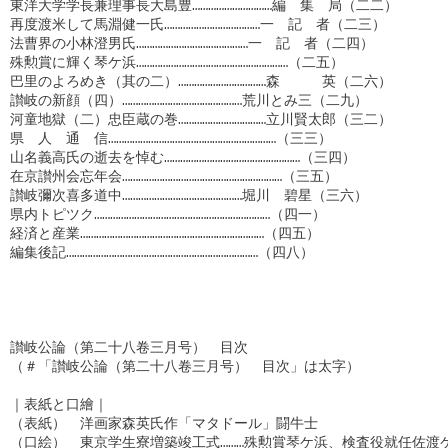
東洋大学学長兼理事長大島豊…………………………編　集　局（二二）

再度渡米して馬淵健一氏………………………………一　記　者（二三）

法曹界の小林澄男氏……………………………………一　記　者（二四）

殊勲賞に輝く琴ケ浜…………………………………………………（二五）

巴里のよろめき（其の二）……………………………森　　　英（二六）

讃岐の新顔（四）………………………………………荒川とみ三（二九）

河童地獄（二）忠臣蔵の巻……………………………立川賢太郎（三二）

県　人　通　信………………………………………………………（三三）

山名義高氏の逝去を悼む……………………………………………（三四）

在京讃州会忘年会……………………………………………………（三五）

讃岐彌次喜多道中………………………………………堀川　碧星（三六）

県内トピツク…………………………………………………………（四一）

経済と産業……………………………………………………………（四五）

編集後記………………………………………………………………（四八）

讃岐公論（第二十八卷三月号）　目次

（＃「讃岐公論（第二十八卷三月号）　目次」は太字）

｜表紙と口繪｜

（表紙）　洋画家森英氏作「マタドール」闘牛士

（口絵）　東京学生寮増築竣工式………殊勲賞琴ケ浜、検査役就任佐渡ケ