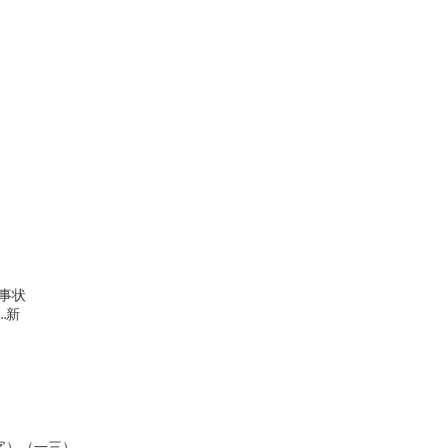
状

新

字）（一三）
