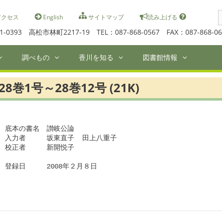
S
クセス
English
サイトマップ
読み上げる
f
1-0393 高松市林町2217-19 TEL：087-868-0567 FAX：087-868-06
調べもの
香川を知る
図書館情報
28巻1号～28巻12号 (21K)
底本の書名　讃岐公論

入力者　　　坂東直子  田上八重子

校正者　　　新開悦子　

登録日　　　2008年２月８日
