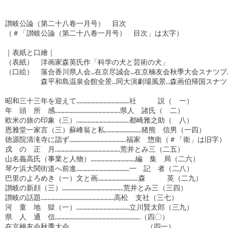
讃岐公論（第二十八卷一月号）　目次

（＃「讃岐公論（第二十八卷一月号）　目次」は太字）

｜表紙と口繪｜

（表紙）　洋画家森英氏作「科学の犬と芸術の犬」

（口絵）　落合香川県人会…在京尽誠会…在京楠友会秋季大会スナツプ…
　　　　　森平和島温泉会館全景…同大演劇場風景…森画伯帰国スナツプ
昭和三十三年を迎えて…………………………………社　　　説（　一）

年　頭　所　感…………………………………………県人　諸氏（　二）

欧米の旅の印象（三）…………………………………都崎雅之助（　八）

恩雅堂一家言（三）蘇峰翁と私………………………猪熊　信男（一四）

徳源院清滝寺に詣ず……………………………………福家　惣衛（＃「衛」は旧字）
戌　の　正　月…………………………………………荒井とみ三（二五）

山名義高氏（事業と人物）……………………………編　集　局（二六）

琴ケ浜大関街道へ前進…………………………………一　記　者（二八）

巴里のよろめき（一）文と画…………………………森　　　英（二九）

讃岐の新顔（三）………………………………………荒井とみ三（三四）

讃岐の話題………………………………………………高松　支社（三七）

河　童　地　獄（一）…………………………………立川賢太郎（三九）

県　人　通　信………………………………………………………（四〇）

在京楠友会秋季大会…………………………………………………（四一）
