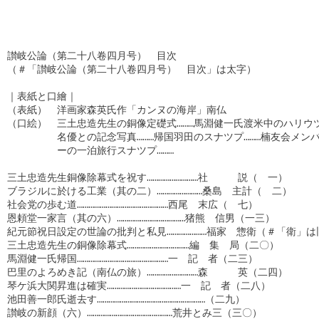
讃岐公論（第二十八卷四月号）　目次

（＃「讃岐公論（第二十八卷四月号）　目次」は太字）

｜表紙と口繪｜

（表紙）　洋画家森英氏作「カンヌの海岸」南仏

（口絵）　三土忠造先生の銅像定礎式………馬淵健一氏渡米中のハリウツ
　　　　　名優との記念写真………帰国羽田のスナツプ………楠友会メンバ
　　　　　ーの一泊旅行スナツプ………

三土忠造先生銅像除幕式を祝す………………………社　　　説（　一）

ブラジルに於ける工業（其の二）……………………桑島　主計（　二）

社会党の歩む道…………………………………………西尾　末広（　七）

恩頼堂一家言（其の六）………………………………猪熊　信男（一三）

紀元節祝日設定の世論の批判と私見…………………福家　惣衛（＃「衛」は
三土忠造先生の銅像除幕式……………………………編　集　局（二〇）

馬淵健一氏帰国…………………………………………一　記　者（二三）

巴里のよろめき記（南仏の旅）………………………森　　　英（二四）

琴ケ浜大関昇進は確実…………………………………一　記　者（二八）

池田善一郎氏逝去す…………………………………………………（二九）

讃岐の新顔（六）………………………………………荒井とみ三（三〇）
