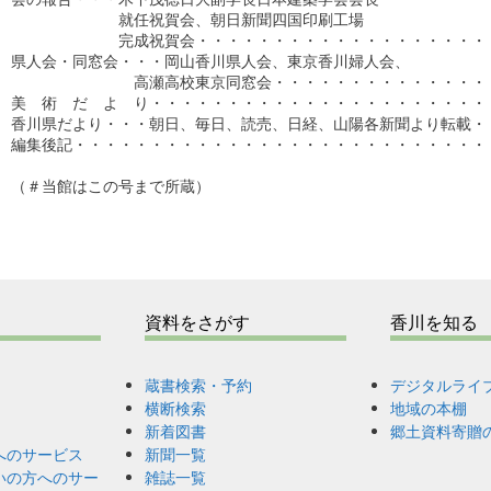
　　　　　　　就任祝賀会、朝日新聞四国印刷工場

　　　　　　　完成祝賀会・・・・・・・・・・・・・・・・・・・・
県人会・同窓会・・・岡山香川県人会、東京香川婦人会、

　　　　　　　　高瀬高校東京同窓会・・・・・・・・・・・・・・・
美　術　だ　よ　り・・・・・・・・・・・・・・・・・・・・・・・
香川県だより・・・朝日、毎日、読売、日経、山陽各新聞より転載・・
編集後記・・・・・・・・・・・・・・・・・・・・・・・・・・・・・
（＃当館はこの号まで所蔵）

資料をさがす
香川を知る
蔵書検索・予約
デジタルライ
横断検索
地域の本棚
新着図書
郷土資料寄贈
へのサービス
新聞一覧
いの方へのサー
雑誌一覧