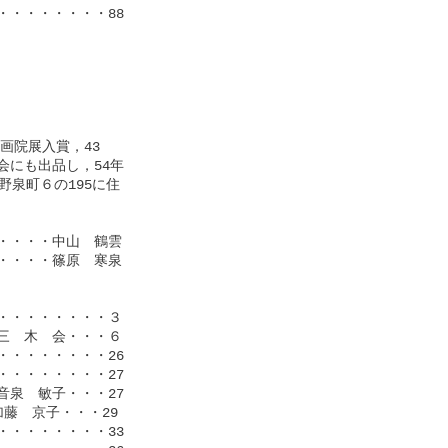
・・・・・・・88

院展入賞，43

にも出品し，54年

泉町６の195に住

・・・中山　鶴雲

・・・篠原　寒泉

・・・・・・・３

　木　会・・・６

・・・・・・・26

・・・・・・・27

泉　敏子・・・27

　京子・・・29

・・・・・・・33
