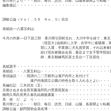
香川県だより・・・朝日、毎日、読売、日経、山陽各新聞より転載・・
編集後記・・・・・・・・・・・・・・・・・・・・・・・・・・・・
讃岐公論（Ｖｏｌ．５９　Ｎｏ．５）目次

表紙絵──八栗五剣山

今月の作家──日下昌三郎　香川県引田町生れ，大川中学を経て，東京
　　　　　　　　　　　（現芸大)油画科に入学．在学中に春陽展，第
　　　　　　　　　　　部に入選．卒業展に犬丸賞受賞，それ以来春陽
　　　　　　　　　　　続け現在春陽会会員．最近まで女子聖学院短期
　　　　　　　　　　　師．東京都練馬区富士見台一丁目居住．

表紙題字・・・・・・・・・・・・・・・・・・・・・・・・・・・・
表紙絵・・・八栗五剣山・・・・・・・・・・・・・・・・・・・・日
巻頭論説・・・西讃の二〇万都市は瀬戸内市と名付けて

　　　　　　　　瀬戸内海国立公園の特色を取り入れるとよい・・・・
長編伝記　三木武吉（五）・・・・・・・・・・・・・・・・・・・三
京都さぬき会会長安藤滋邦氏の受賞祝賀会・・・・・・・・・・・・・
橋岡久馬氏長男久春氏結婚披露宴・・・・・・・・・・・・・・・・・
美　術　だ　よ　り・・・・・・・・・・・・・・・・・・・・・・・
香川県だより・・・朝日、毎日、読売、日経、山陽、各新聞より転載・
讃岐公論・顧問賛助会員名簿・・・・・・・・・・・・・・・・・・・