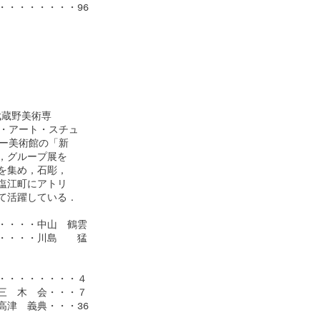
・・・・・・・96

蔵野美術専

・アート・スチュ

ー美術館の「新

グループ展を

集め，石彫，

江町にアトリ

活躍している．

・・・中山　鶴雲

・・・川島　　猛

・・・・・・・４

　木　会・・・７

津　義典・・・36
