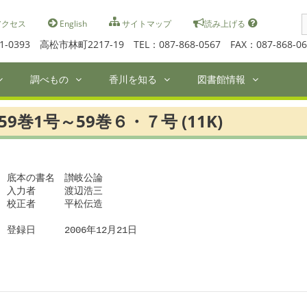
S
クセス
English
サイトマップ
読み上げる
f
1-0393 高松市林町2217-19 TEL：087-868-0567 FAX：087-868-06
調べもの
香川を知る
図書館情報
59巻1号～59巻６・７号 (11K)
底本の書名　讃岐公論

入力者　　　渡辺浩三

校正者　　　平松伝造　

登録日　　　2006年12月21日
