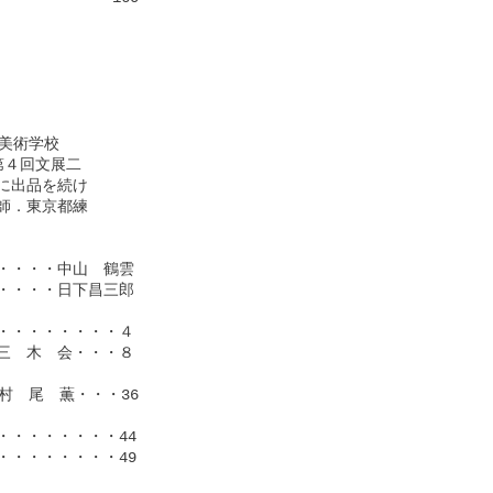
美術学校

４回文展二

出品を続け

．東京都練

・・・中山　鶴雲

・・・日下昌三郎

・・・・・・・４

　木　会・・・８

　尾　薫・・・36

・・・・・・・44

・・・・・・・49
