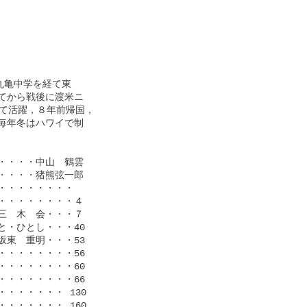
亀中学を経て東

から戦後に渡米ニ

て活躍，８年前帰国，

年冬はハワイで制

・・・中山　鶴雲

・・・猪熊弦一郎

・・・・・・・

・・・・・・・４

　木　会・・・７

・ひとし・・・40

東　重明・・・53

・・・・・・・56

・・・・・・・60

・・・・・・・66

・・・・・ 130

・・・・・ 160
