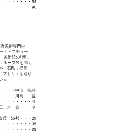
・・・・・・・54

・・・・・・・96

野美術専門学

ート・スチュー

美術館の｢新し

グループ展を開く．

，石彫，壁画

アトリエを造り

る．

・・・中山　鶴雲

・・・川島　　猛

・・・・・・・６

　木　会・・・９

藤　滋邦・・・29

・・・・・・・35

・・・・・・・38
