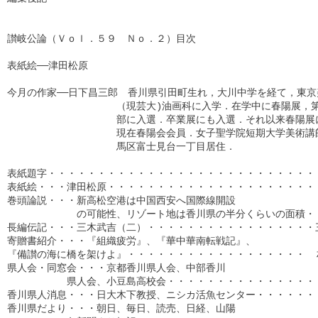
讃岐公論（Ｖｏｌ．５９　Ｎｏ．２）目次

表紙絵──津田松原

今月の作家──日下昌三郎　香川県引田町生れ，大川中学を経て，東京
　　　　　　　　　　　（現芸大)油画科に入学．在学中に春陽展，第
　　　　　　　　　　　部に入選．卒業展にも入選．それ以来春陽展に
　　　　　　　　　　　現在春陽会会員．女子聖学院短期大学美術講師
　　　　　　　　　　　馬区富士見台一丁目居住．

表紙題字・・・・・・・・・・・・・・・・・・・・・・・・・・・・
表紙絵・・・津田松原・・・・・・・・・・・・・・・・・・・・・・
巻頭論説・・・新高松空港は中国西安へ国際線開設

　　　　　　　の可能性、リゾート地は香川県の半分くらいの面積・・
長編伝記・・・三木武吉（二）・・・・・・・・・・・・・・・・・三
寄贈書紹介・・・『組織疲労』、『華中華南転戦記』、

『備讃の海に橋を架けよ』・・・・・・・・・・・・・・・・・・  村
県人会・同窓会・・・京都香川県人会、中部香川

　　　　　　県人会、小豆島高校会・・・・・・・・・・・・・・・・
香川県人消息・・・日大木下教授、ニシカ活魚センター・・・・・・・
香川県だより・・・朝日、毎日、読売、日経、山陽
