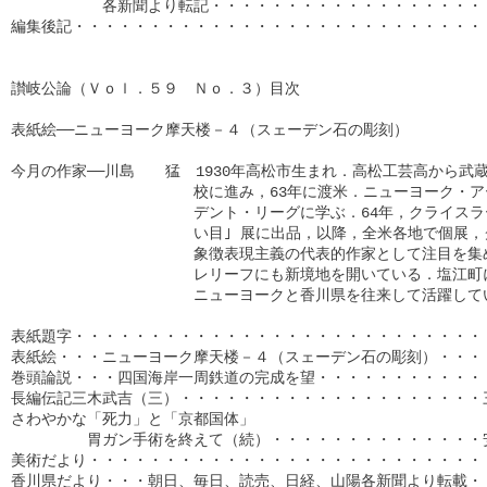
　　　　　　各新聞より転記・・・・・・・・・・・・・・・・・・・
編集後記・・・・・・・・・・・・・・・・・・・・・・・・・・・・
讃岐公論（Ｖｏｌ．５９　Ｎｏ．３）目次

表紙絵──ニューヨーク摩天楼－４（スェーデン石の彫刻）

今月の作家──川島　　猛　1930年高松市生まれ．高松工芸高から武蔵
　　　　　　　　　　　　校に進み，63年に渡米．ニューヨーク・ア
　　　　　　　　　　　　デント・リーグに学ぶ．64年，クライスラー
　　　　　　　　　　　　い目｣ 展に出品，以降，全米各地で個展，
　　　　　　　　　　　　象徴表現主義の代表的作家として注目を集め
　　　　　　　　　　　　レリーフにも新境地を開いている．塩江町に
　　　　　　　　　　　　ニューヨークと香川県を往来して活躍してい
表紙題字・・・・・・・・・・・・・・・・・・・・・・・・・・・・
表紙絵・・・ニューヨーク摩天楼－４（スェーデン石の彫刻）・・・・
巻頭論説・・・四国海岸一周鉄道の完成を望・・・・・・・・・・・・
長編伝記三木武吉（三）・・・・・・・・・・・・・・・・・・・・三
さわやかな「死力」と「京都国体」

　　　　　胃ガン手術を終えて（続）・・・・・・・・・・・・・・安
美術だより・・・・・・・・・・・・・・・・・・・・・・・・・・・
香川県だより・・・朝日、毎日、読売、日経、山陽各新聞より転載・・