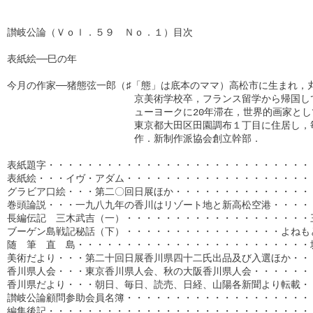
讃岐公論（Ｖｏｌ．５９　Ｎｏ．１）目次

表紙絵──巳の年

今月の作家──猪態弦一郎（♯「態」は底本のママ）高松市に生まれ，丸
　　　　　　　　　　　　　京美術学校卒，フランス留学から帰国して
　　　　　　　　　　　　　ューヨークに20年滞在，世界的画家とし
　　　　　　　　　　　　　東京都大田区田園調布１丁目に住居し，毎
　　　　　　　　　　　　　作．新制作派協会創立幹部．

表紙題字・・・・・・・・・・・・・・・・・・・・・・・・・・・・
表紙絵・・・イヴ・アダム・・・・・・・・・・・・・・・・・・・・
グラビア口絵・・・第二〇回日展ほか・・・・・・・・・・・・・・・
巻頭論説・・・一九八九年の香川はリゾート地と新高松空港・・・・・
長編伝記　三木武吉（一）・・・・・・・・・・・・・・・・・・・三
ブーゲン島戦記秘話（下）・・・・・・・・・・・・・・・・よねもと
随　筆　直　島・・・・・・・・・・・・・・・・・・・・・・・・坂
美術だより・・・第二十回日展香川県四十二氏出品及び入選ほか・・・
香川県人会・・・東京香川県人会、秋の大阪香川県人会・・・・・・・
香川県だより・・・朝日、毎日、読売、日経、山陽各新聞より転載・・
讃岐公論顧問参助会員名簿・・・・・・・・・・・・・・・・・・・・・
編集後記・・・・・・・・・・・・・・・・・・・・・・・・・・・・・