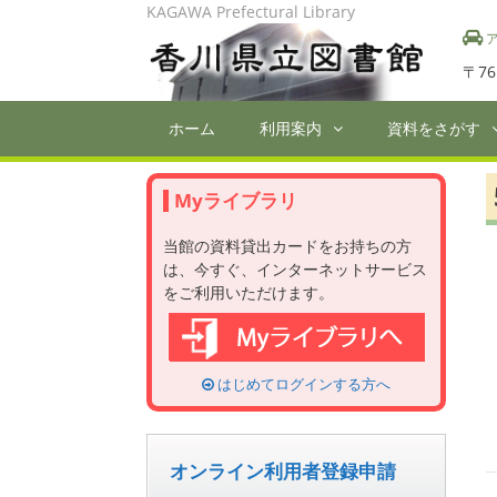
Skip
KAGAWA Prefectural Library
to
ア
content
〒76
ホーム
利用案内
資料をさがす
Myライブラリ
当館の資料貸出カードをお持ちの方
は、今すぐ、インターネットサービス
をご利用いただけます。
はじめてログインする方へ
オンライン利用者登録申請