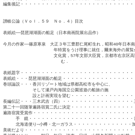
編集後記・・・・・・・・・・・・・・・・・・・・・・・・・・・・
讃岐公論（Ｖｏｌ．５９　Ｎｏ．４）目次

表紙絵──琵琶湖湖面の船足（日本南画院展出品作）

今月の作家──篠原寒泉　大正３年三豊郡仁尾町生れ，昭和40年日本南画
　　　　　　　　　　　　年特賞をうけ理事に就任，爾来海外の展覧会
　　　　　　　　　　　　文化賞，57年文部大臣賞，京都市右京区高野
                        む．

表紙題字・・・・・・・・・・・・・・・・・・・・・・・・・・・・
表紙絵・・・琵琶湖湖面の船足・・・・・・・・・・・・・・・・・・
巻頭論説・・・香川リゾート地域は県都高松市を中心に、

　　　　　　　そして瀬戸内海国立公園巡遊の船旅の施

　　　　　　　設と計画実現を望む・・・・・・・・・・・・・・・・
長編伝記・・・三木武吉（四）・・・・・・・・・・・・・・・・・三
第二十一回随筆遍路宿賞二氏に決定・・・・・・・・・・・・・・・・
遍路宿賞受賞作・・・・・・・・・・・・・・・・・・・・・・・・・
　　　手　鏡・・・・・・・・・・・・・・・・・・・・・・・・・音
　　　北海道便り─小樽・北一ガラス・・・・・・・・・・・・・・加藤
美術だより・・・・・・・・・・・・・・・・・・・・・・・・・・・