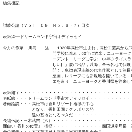
編集後記・・・・・・・・・・・・・・・・・・・・・・・・・・・・
讃岐公論（Ｖｏｌ．５９　Ｎｏ．６・７）目次

表紙絵──ドリームランド宇宙オディッセイ

今月の作家──川島　　猛　　1930年高松市生まれ，高松工芸高から武
　　　　　　　　　　　　門学校に進み，63年に渡米．ニューヨーク
　　　　　　　　　　　　ーデント・リーグに学ぶ．64年クライスラ
　　　　　　　　　　　　しい目」展に出品，以降，全米各地で個展，
　　　　　　　　　　　　開く．象徴表現主義の代表作家として注目を
　　　　　　　　　　　　壁画，レリーフにも新境地を開いている．塩
　　　　　　　　　　　　エを造り，ニューヨークと香川県を往来して
表紙題字・・・・・・・・・・・・・・・・・・・・・・・・・・・・
表紙絵・・・ドリームランド宇宙オディッセイ・・・・・・・・・・・
巻頭論説・・・高松市は香川リゾート地域の中心

　　　　　　　となり、香川田園テクノポリス発

　　　　　　　達の基地となるべきだ・・・・・・・・・・・・・・・
長編伝記・三木武吉（六）・・・・・・・・・・・・・・・・・・・三
面白い｢香川の位置｣　指標・・・・・・・・・・・・四国通産局長　高
会の報告・・・木下茂徳日大副学長日本建築学会会長
