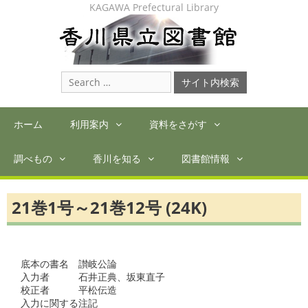
Skip
KAGAWA Prefectural Library
to
content
Search
for:
ホーム
利用案内
資料をさがす
調べもの
香川を知る
図書館情報
21巻1号～21巻12号 (24K)
底本の書名　讃岐公論

入力者　　　石井正典、坂東直子

校正者　　　平松伝造

入力に関する注記
