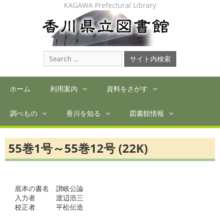
Skip
KAGAWA Prefectural Library
to
content
Search
for:
ホーム
利用案内
資料をさがす
調べもの
香川を知る
図書館情報
55巻1号～55巻12号 (22K)
底本の書名　讃岐公論

入力者　　　渡辺浩三

校正者　　　平松伝造　
