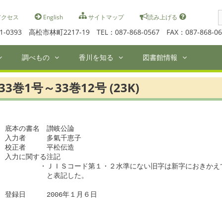
S
クセス
English
サイトマップ
読み上げる
f
1-0393 高松市林町2217-19 TEL：087-868-0567 FAX：087-868-06
調べもの
香川を知る
図書館情報
33巻1号～33巻12号 (23K)
底本の書名　讃岐公論

入力者　　　多氣千恵子

校正者　　　平松伝造

入力に関する注記

　　　　　・ＪＩＳコード第１・２水準にない旧字は新字におきかえて
　　　　　　と表記した。

登録日　　　2006年１月６日
