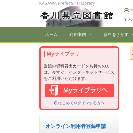
Skip
KAGAWA Prefectural Library
to
ア
content
〒76
ホーム
利用案内
資料をさがす
Myライブラリ
当館の資料貸出カードをお持ちの方
は、今すぐ、インターネットサービス
をご利用いただけます。
はじめてログインする方へ
オンライン利用者登録申請