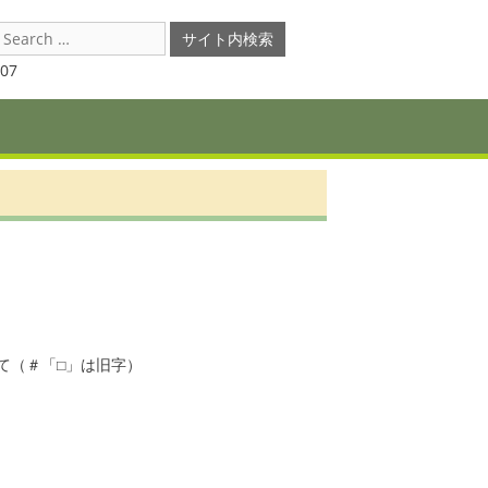
earch
or:
07
（＃「□」は旧字）
