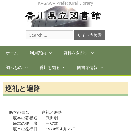
Skip
KAGAWA Prefectural Library
to
content
Search
for:
ホーム
利用案内
資料をさがす
調べもの
香川を知る
図書館情報
巡礼と遍路
底本の書名　　　巡礼と遍路

　底本の著者名　　武田明

　底本の発行者　　三省堂

　底本の発行日　　1979年４月25日
