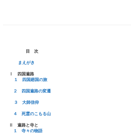
　　　　目　次

　 まえがき
  １　四国廻国の旅
　２　四国遍路の変遷
  ３　大師信仰
　４　死霊のこもる山
　１　寺々の物語