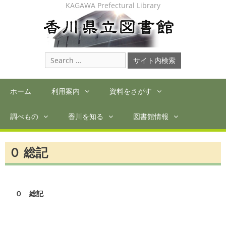
Skip
KAGAWA Prefectural Library
to
content
Search
for:
ホーム
利用案内
資料をさがす
調べもの
香川を知る
図書館情報
０ 総記
０　総記