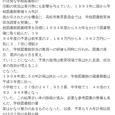
の活発な学校図書館の
活動の状況は香川県にも影響を与えていた。１９９３年に国から学
校図書館整備５カ年計
画が示されたのを機会に、高松市教育委員会では、学校図書館実体
状況調査を実施し、学
校図書館図書標準を目標に１９９４年度から５カ年をかけて図書整
備に取り組んだ。１９
９４年度の予算は前年度の２，１８４万円から８，０９２万円に一
気に３．７倍に増額さ
れた。学校図書館担当の教員への研修も同時に行われ、図書の発
注、選択のあり方を変え
ていくことになった。予算の急増は教育現場で喜ばれた反面、担当
者の負担が増えること
となった。
１９９８年度に５カ年計画は終わったが、学校図書館の蔵書冊数は
平成５年度に比べ、
小学校で１．０７倍の２４７，９５２冊、中学校で１．４６倍の１
８２，９４９冊となっ
ていた。この結果古い本の除籍が進み、必要な参考図書の整備も進
んだ。学校図書館の書
架はかなり魅力のあるものとなった。以後、予算も５カ年計画以前
のほぼ２倍の金額が確