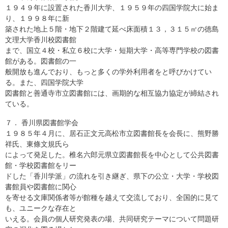
１９４９年に設置された香川大学、１９５９年の四国学院大に始ま
り、１９９８年に新
築された地上５階・地下２階建て延べ床面積１３，３１５㎡の徳島
文理大学香川校図書館
まで、国立４校・私立６校に大学・短期大学・高等専門学校の図書
館がある。図書館の一
般開放も進んでおり、もっと多くの学外利用者をと呼びかけてい
る。また、四国学院大学
図書館と善通寺市立図書館には、画期的な相互協力協定が締結され
ている。
７． 香川県図書館学会
１９８５年４月に、居石正文元高松市立図書館長を会長に、熊野勝
祥氏、東條文規氏ら
によって発足した。椎名六郎元県立図書館長を中心として公共図書
館・学校図書館をリー
ドした「香川学派」の流れを引き継ぎ、県下の公立・大学・学校図
書館員や図書館に関心
を寄せる文庫関係者等が館種を越えて交流しており、全国的に見て
も、ユニークな存在と
いえる。会員の個人研究発表の場、共同研究テーマについて問題研