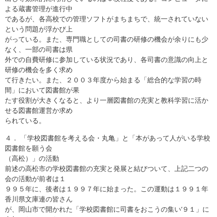
よる蔵書管理が進行中
であるが、各高校での管理ソフトがまちまちで、統一されていない
という問題が浮かび上
がっている。また、専門職としての司書の研修の機会が余りにも少
なく、一部の司書は県
外での自費研修に参加している状況であり、各司書の意識の向上と
研修の機会を多く求め
て行きたい。また、２００３年度から始まる「総合的な学習の時
間」において図書館が果
たす役割が大きくなると、より一層図書館の充実と教科学習に活か
せる図書館運営か求め
られている。
４． 「学校図書館を考える会・丸亀」と「本があって人がいる学校
図書館を願う会
（高松）」の活動
前述の高松市の学校図書館の充実と発展と結びついて、上記二つの
会の活動が前者は１
９９５年に、後者は１９９７年に始まった。この運動は１９９１年
香川県文庫連の皆さん
が、岡山市で開かれた「学校図書館に司書をおこうの集い‘９１」に