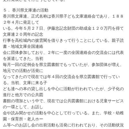
５． 香川県文庫連の活動
香川県文庫連、正式名称は香川県子ども文庫連絡会であり、１８８
２年４月に発足して
いる。今年５月２７日、伊藤忠記念財団の助成金１２０万円を得て
文庫連２０周年の記念
行事を高松城内の披雲閣を借りきって行うことにしている。親子読
書・地域文庫全国連絡
会に団体参加しており、２年に一度の全国連絡会の交流会には代表
を派遣してきた。当初
毎月一回の定例会を県立図書館でもっていたが、参加団体が増え、
地元での活動が活発に
なってきたので現在では年４回の交流会を県立図書館で行ってい
る。当初、文庫に来る子
ども達への本の貸し出しを中心に活動が行われていたが、少子化の
進行と他方での公共図
書館の増加という中で、現在では公共図書館における児童サービス
の一環として、お話し
会や読み聞かせの活動を中心として行っている。また、学校・幼稚
園・保育所・老人ホー
ム等へのお話し会の出前活動も活発に行われており、その活動状況