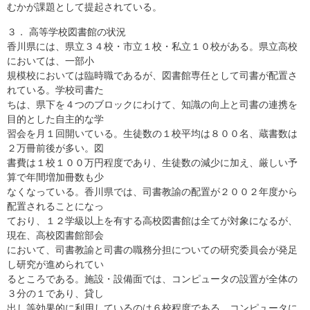
むかが課題として提起されている。
３． 高等学校図書館の状況
香川県には、県立３４校・市立１校・私立１０校がある。県立高校
においては、一部小
規模校においては臨時職であるが、図書館専任として司書が配置さ
れている。学校司書た
ちは、県下を４つのブロックにわけて、知識の向上と司書の連携を
目的とした自主的な学
習会を月１回開いている。生徒数の１校平均は８００名、蔵書数は
２万冊前後が多い。図
書費は１校１００万円程度であり、生徒数の減少に加え、厳しい予
算で年間増加冊数も少
なくなっている。香川県では、司書教諭の配置が２００２年度から
配置されることになっ
ており、１２学級以上を有する高校図書館は全てが対象になるが、
現在、高校図書館部会
において、司書教諭と司書の職務分担についての研究委員会が発足
し研究が進められてい
るところである。施設・設備面では、コンピュータの設置が全体の
３分の１であり、貸し
出し等効果的に利用しているのは６校程度である。コンピュータに