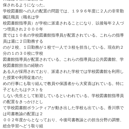
保されるようになった。
学校図書館への人の配置の問題では、１９９６年度に２人の非常勤
嘱託職員（職名は学
校図書館指導員）が学校に派遣されることになり、以後毎年２人づ
つ増員され２０００年
度では１０名の学校図書館指導員が配置されている。これらの指導
員は週に２日勤務する
のが２校、１日勤務が１校で一人で３校を担当している。現在約２
分の１の３０校に学校
図書館指導員が配置されている。これらの指導員は公共図書館、学
校図書館担当の経験の
ある人が採用されており、派遣された学校では学校図書館を利用し
た授業や利用促進のた
めの行事にも取り組んで教員や保護者から大変喜ばれている。特に
子どもたちはテストを
しない先生として歓迎しているといわれている。学校図書館指導員
の配置をきっかけとし
て学校図書館ボランティアが動き出した学校も出ている。香川県で
は司書教諭の配置は２
００２年度からとなっており、今後司書教諭との担当分野の調整、
総合学習へどう取り組