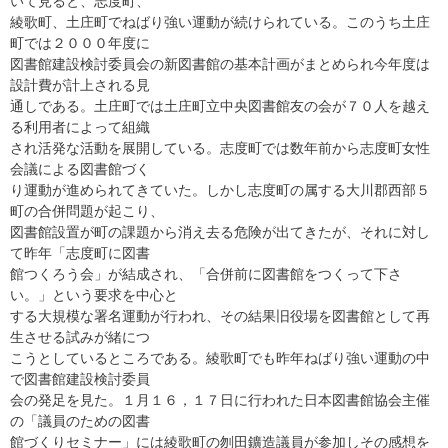
いて見ると、志度町、
綾歌町、土庄町でねばり強い運動が続けられている。このうち土庄
町では２０００年度に
図書館建設検討委員会の新図書館の基本計画がまとめられ今年度は
設計費が計上される見
通しである。土庄町では土庄町立中央図書館友の会が７０人を越え
る利用者によって組織
され活発な活動を展開している。志度町では数年前から志度町女性
会議による図書館づく
り運動が進められてきていた。しかし志度町の属する大川郡西部５
町の合併問題が起こり、
図書館設置が町の課題から消え去る危険が出てきたが、それに対し
て昨年「志度町に図書
館つくろう会」が結成され、「合併前に図書館をつくって下さ
い。」という要求を中心と
する大規模な署名運動が行われ、その結果旧役場を図書館として再
生させる試みが緒につ
こうとしているところである。綾歌町でも昨年ねばり強い運動の中
で図書館建設検討委員
会の発足を見た。１月１６，１７日に行われた日本図書館協会主催
の「議員のための図書
館づくりセミナー」には綾歌町の刎田鑛造議員が参加しその感想を