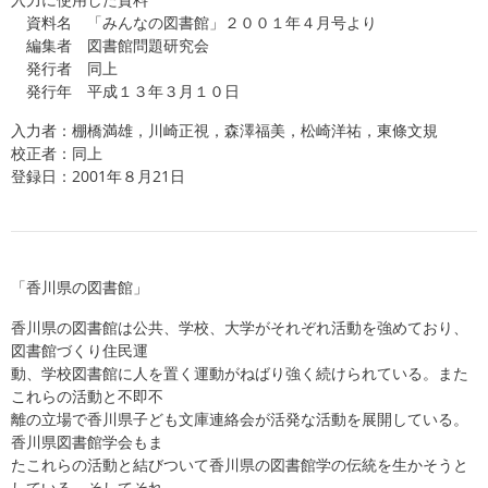
資料名 「みんなの図書館」２００１年４月号より
編集者 図書館問題研究会
発行者 同上
発行年 平成１３年３月１０日
入力者：棚橋満雄，川崎正視，森澤福美，松崎洋祐，東條文規
校正者：同上
登録日：2001年８月21日
「香川県の図書館」
香川県の図書館は公共、学校、大学がそれぞれ活動を強めており、
図書館づくり住民運
動、学校図書館に人を置く運動がねばり強く続けられている。また
これらの活動と不即不
離の立場で香川県子ども文庫連絡会が活発な活動を展開している。
香川県図書館学会もま
たこれらの活動と結びついて香川県の図書館学の伝統を生かそうと
している。そしてそれ