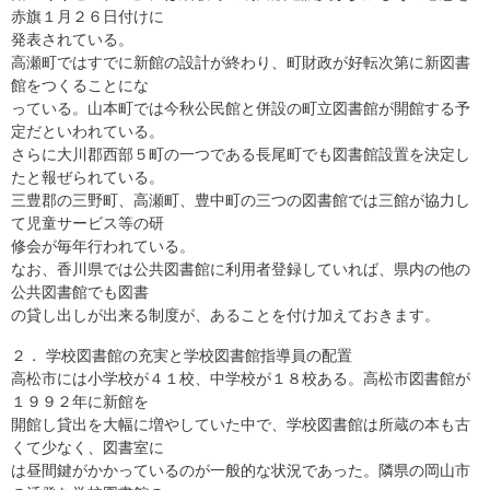
赤旗１月２６日付けに
発表されている。
高瀬町ではすでに新館の設計が終わり、町財政が好転次第に新図書
館をつくることにな
っている。山本町では今秋公民館と併設の町立図書館が開館する予
定だといわれている。
さらに大川郡西部５町の一つである長尾町でも図書館設置を決定し
たと報ぜられている。
三豊郡の三野町、高瀬町、豊中町の三つの図書館では三館が協力し
て児童サービス等の研
修会が毎年行われている。
なお、香川県では公共図書館に利用者登録していれば、県内の他の
公共図書館でも図書
の貸し出しが出来る制度が、あることを付け加えておきます。
２． 学校図書館の充実と学校図書館指導員の配置
高松市には小学校が４１校、中学校が１８校ある。高松市図書館が
１９９２年に新館を
開館し貸出を大幅に増やしていた中で、学校図書館は所蔵の本も古
くて少なく、図書室に
は昼間鍵がかかっているのが一般的な状況であった。隣県の岡山市