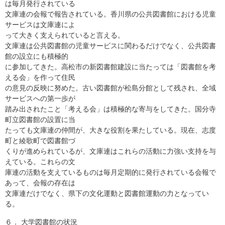
は毎月発行されている
文庫連の会報で報告されている。香川県の公共図書館における児童
サービスは文庫連によ
って大きく支えられていると言える。
文庫連は公共図書館の児童サービスに関わるだけでなく、公共図書
館の設立にも積極的
に参加してきた。高松市の新図書館建設に当たっては「図書館を考
える会」を作って住民
の意見の反映に努めた。古い図書館が松島分館として残され、全域
サービスへの第一歩が
踏み出されたこと「考える会」は積極的な寄与をしてきた。国分寺
町立図書館の設置に当
たっても文庫連の仲間が、大きな役割を果たしている。現在、志度
町と綾歌町で図書館づ
くりが進められているが、文庫連はこれらの活動に力強い支持を与
えている。これらの文
庫連の活動を支えているものは毎月定期的に発行されている会報で
あって、会報の存在は
文庫連だけでなく、県下の文化運動と図書館運動の力となってい
る。
６． 大学図書館の状況