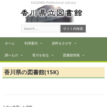
Skip
KAGAWA Prefectural Library
to
content
Search
for:
ホーム
利用案内
資料をさがす
調べもの
香川を知る
図書館情報
香川県の図書館(15K)
入力に使用した資料