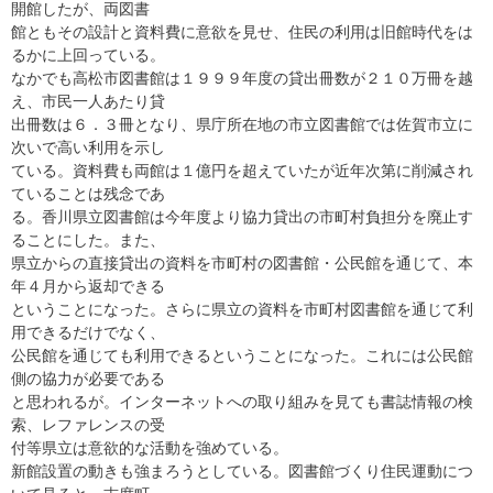
開館したが、両図書
館ともその設計と資料費に意欲を見せ、住民の利用は旧館時代をは
るかに上回っている。
なかでも高松市図書館は１９９９年度の貸出冊数が２１０万冊を越
え、市民一人あたり貸
出冊数は６．３冊となり、県庁所在地の市立図書館では佐賀市立に
次いで高い利用を示し
ている。資料費も両館は１億円を超えていたが近年次第に削減され
ていることは残念であ
る。香川県立図書館は今年度より協力貸出の市町村負担分を廃止す
ることにした。また、
県立からの直接貸出の資料を市町村の図書館・公民館を通じて、本
年４月から返却できる
ということになった。さらに県立の資料を市町村図書館を通じて利
用できるだけでなく、
公民館を通じても利用できるということになった。これには公民館
側の協力が必要である
と思われるが。インターネットへの取り組みを見ても書誌情報の検
索、レファレンスの受
付等県立は意欲的な活動を強めている。
新館設置の動きも強まろうとしている。図書館づくり住民運動につ