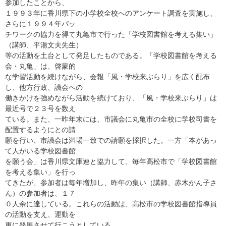
参加したことから、
１９９３年に香川県下の小学校全校へのアンケート調査を実施し、
さらに１９９４年パッ
チワークの協力を得て丸亀市で行った「学校図書館を考える集い」
（講師、平湯文夫先生）
等の活動を土台として発足したものである。「学校図書館を考える
会・丸亀」は、啓蒙的
な学習活動を続けながら、会報「風・学校来ぶらり」を広く配布
し、他方行政、議会への
働きかけを強めながら活動を続けており、「風・学校来ぶらり」は
最近号で２３号を数え
ている。また、一昨年末には、市議会に丸亀市の全校に学校司書を
配置するようにとの請
願を行い、市議会は満場一致での請願を採択した。一方「本があっ
て人がいる学校図書館
を願う会」は香川県文庫連と協力して、毎年高松市で「学校図書館
を考える集い」を行っ
てきたが、参加者は毎年増加し、昨年の集い（講師、赤木かん子さ
ん）の参加者は、１７
０人余に達している。これらの活動は、高松市の学校図書館指導員
の活動を支え、運動を
更に発展させて行こうとしている。