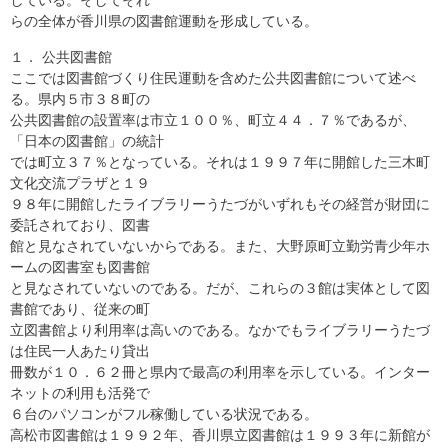
らの全体が香川県の図書館運動を形成している。
１． 公共図書館
ここでは図書館づくり住民運動を含めた公共図書館について述べ
る。県内５市３８町の
公共図書館の設置率は市立１００％、町立４４．７％であるが、
「日本の図書館」の統計
では町立３７％となっている。それは１９９７年に開館した三木町
文化交流プラザと１９
９８年に開館したライブラリーうたづがいずれもその経営が財団に
委託されており、図書
館と見なされていないからである。また、大野原町立勤労青少年ホ
ームの図書室も図書館
と見なされていないのである。だが、これらの３館は実体として図
書館であり、従来の町
立図書館より利用率は高いのである。なかでもライブラリーうたづ
は住民一人あたり貸出
冊数が１０．６２冊と県内で最高の利用率を示している。インター
ネットの利用も活発で
６台のパソコンがフル稼働している状況である。
高松市図書館は１９９２年、香川県立図書館は１９９３年に新館が