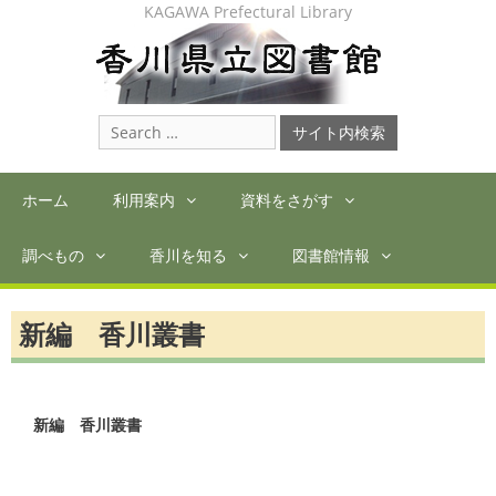
Skip
KAGAWA Prefectural Library
to
content
Search
for:
ホーム
利用案内
資料をさがす
調べもの
香川を知る
図書館情報
新編 香川叢書
新編　香川叢書　　