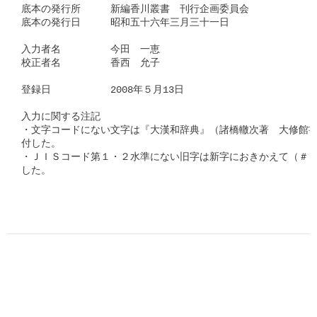
底本の発行所　　　新編香川叢書　刊行企画委員会

底本の発行日　　　昭和五十六年三月三十一日

入力者名　　　　　今田　一恵

校正者名　　　　　香西　允子

登録日　　　　　　2008年５月13日

入力に関する注記　　

・文字コードにない文字は『大漢和辞典』（諸橋轍次著　大修館書
付した。

・ＪＩＳコード第１・２水準にない旧字は新字におきかえて（＃「
した。
