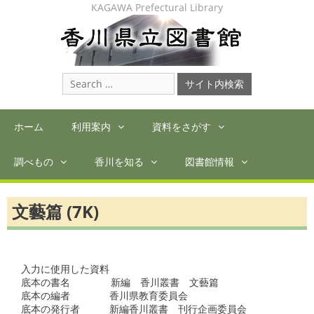
Skip
KAGAWA Prefectural Library
to
content
Search
for:
ホーム
利用案内
資料をさがす
調べもの
香川を知る
図書館情報
文藝篇 (7K)
入力に使用した資料

底本の書名　　　  新編　香川叢書　文藝篇

底本の編者　　　　香川県教育委員会

底本の発行者　　　新編香川叢書　刊行企画委員会
