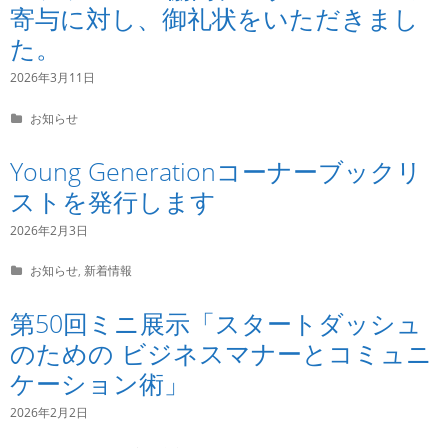
寄与に対し、御礼状をいただきまし
た。
2026年3月11日
C
お知らせ
a
t
Young Generationコーナーブックリ
e
g
ストを発行します
o
r
2026年2月3日
i
e
C
お知らせ
,
新着情報
s
a
t
第50回ミニ展示「スタートダッシュ
e
g
のための ビジネスマナーとコミュニ
o
r
ケーション術」
i
e
2026年2月2日
s