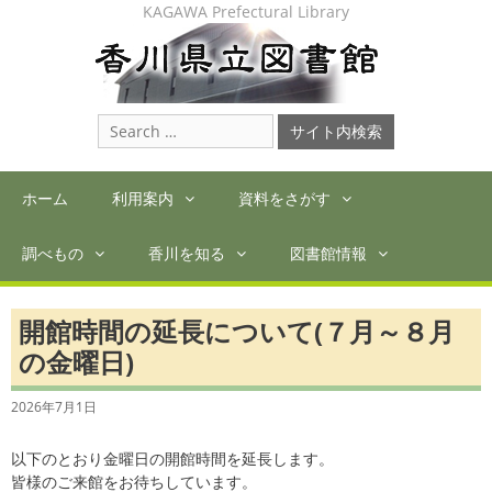
Skip
KAGAWA Prefectural Library
to
content
Search
for:
ホーム
利用案内
資料をさがす
調べもの
香川を知る
図書館情報
開館時間の延長について(７月～８月
の金曜日)
2026年7月1日
以下のとおり金曜日の開館時間を延長します。
皆様のご来館をお待ちしています。