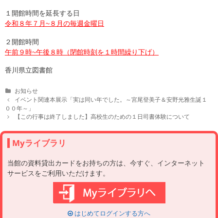
１開館時間を延長する日
令和８年７月~８月の毎週金曜日
２開館時間
午前９時~午後８時（閉館時刻を１時間繰り下げ）
香川県立図書館
C
お知らせ
a
P
イベント関連本展示「実は同い年でした。～宮尾登美子＆安野光雅生誕１
t
o
００年～」
e
s
【この行事は終了しました】高校生のための１日司書体験について
g
t
o
n
r
a
Myライブラリ
i
v
e
i
当館の資料貸出カードをお持ちの方は、今すぐ、インターネット
s
g
サービスをご利用いただけます。
a
t
i
o
n
はじめてログインする方へ