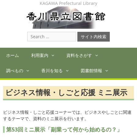
Skip
KAGAWA Prefectural Library
to
content
Search
for:
ホーム
利用案内
資料をさがす
調べもの
香川を知る
図書館情報
ビジネス情報・しごと応援 ミニ展示
ビジネス情報・しごと応援コーナーでは、ビジネスやしごとに関連
するテーマで、資料のミニ展示を行います。
第53
回ミニ展示「副業って何から始めるの？」