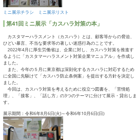
ミニ展示チラシ
ミニ展示リスト
第41
回ミニ展示「カスハラ対策の本」
カスタマーハラスメント（カスハラ）とは、顧客等からの脅迫、
ひどい暴言、不当な要求等の著しい迷惑行為のことです。
2022年4月に厚生労働省は、企業に対し、カスハラ対策を推進す
るように「カスタマーハラスメント対策企業マニュアル」を作成し
ました。
また、今年の５月に東京都は深刻化するカスハラに対応するため
に全国に先駆けて「カスハラ防止条例案」を提出する方針を決定し
ました。
今回は、カスハラ対策を考えるために役立つ図書を、「苦情処
理」、「接客」、「話し方」の3つのテーマに分けて展示・貸出しま
す。
展示期間：令和6年8月6日(火)～令和6年10月6日(日)