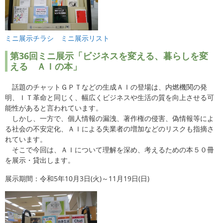
ミニ展示チラシ
ミニ展示リスト
第36回ミニ展示「ビジネスを変える、暮らしを変
える ＡＩの本」
話題のチャットＧＰＴなどの生成ＡＩの登場は、内燃機関の発
明、ＩＴ革命と同じく、幅広くビジネスや生活の質を向上させる可
能性があると言われています。
しかし、一方で、個人情報の漏洩、著作権の侵害、偽情報等によ
る社会の不安定化、ＡＩによる失業者の増加などのリスクも指摘さ
れています。
そこで今回は、ＡＩについて理解を深め、考えるための本５０冊
を展示・貸出します。
展示期間：令和5年10月3日(火)～11月19日(日)