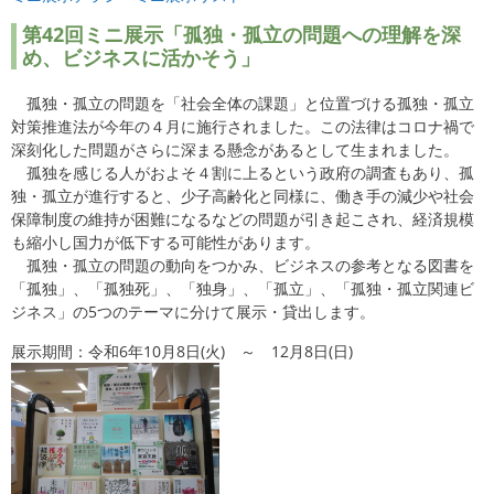
第42
回ミニ展示「孤独・孤立の問題への理解を深
め、ビジネスに活かそう」
孤独・孤立の問題を「社会全体の課題」と位置づける孤独・孤立
対策推進法が今年の４月に施行されました。この法律はコロナ禍で
深刻化した問題がさらに深まる懸念があるとして生まれました。
孤独を感じる人がおよそ４割に上るという政府の調査もあり、孤
独・孤立が進行すると、少子高齢化と同様に、働き手の減少や社会
保障制度の維持が困難になるなどの問題が引き起こされ、経済規模
も縮小し国力が低下する可能性があります。
孤独・孤立の問題の動向をつかみ、ビジネスの参考となる図書を
「孤独」、「孤独死」、「独身」、「孤立」、「孤独・孤立関連ビ
ジネス」の5つのテーマに分けて展示・貸出します。
展示期間：令和6年10月8日(火) ～ 12月8日(日)