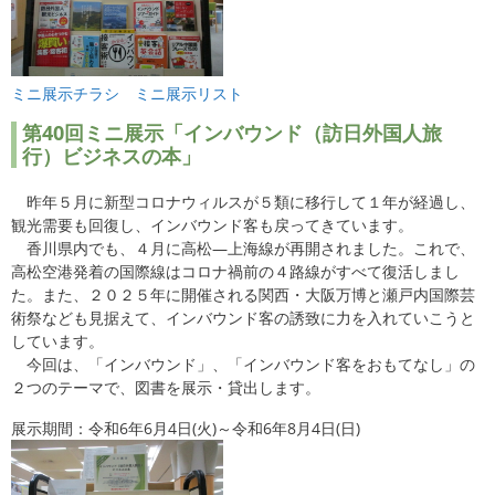
ミニ展示チラシ
ミニ展示リスト
第40
回ミニ展示「インバウンド（訪日外国人旅
行）ビジネスの本」
昨年５月に新型コロナウィルスが５類に移行して１年が経過し、
観光需要も回復し、インバウンド客も戻ってきています。
香川県内でも、４月に高松―上海線が再開されました。これで、
高松空港発着の国際線はコロナ禍前の４路線がすべて復活しまし
た。また、２０２５年に開催される関西・大阪万博と瀬戸内国際芸
術祭なども見据えて、インバウンド客の誘致に力を入れていこうと
しています。
今回は、「インバウンド」、「インバウンド客をおもてなし」の
２つのテーマで、図書を展示・貸出します。
展示期間：令和6年6月4日(火)～令和6年8月4日(日)