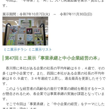
今回は、「半導体」と「AI」について関連図書を展示・貸出しま
す。
展示期間：令和7年10月7日(火) ～ 令和7年11月30日(日)
ミニ展示チラシ
ミニ展示リスト
第47
回ミニ展示「事業承継と中小企業経営の本」
香川県に本社がある企業の社長の平均年齢は６０．４歳で、その
多くは中小企業です。また、四国に本社がある企業の社長の平均年
齢は６０.９歳で、３４年連続で上昇し、過去最高を更新したそうで
す。
このような経営者の高齢化の進行で事業の継続を断念するケース
が懸念されるため、各企業では事業承継の実施が課題となっていま
す。
そこで今回は「事業承継」と「中小企業の経営」をテーマにした
本を展示・貸出します。