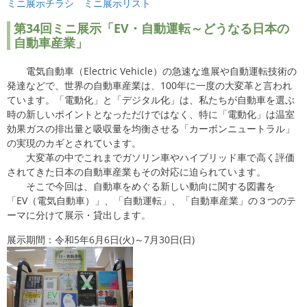
ミニ展示チラシ
ミニ展示リスト
第34回ミニ展示「EV・自動運転～どうなる日本の
自動車産業」
電気自動車（Electric Vehicle）の急速な進展や自動運転技術の
発達などで、世界の自動車産業は、100年に一度の大変革と言われ
ています。「電動化」と「デジタル化」は、私たちが自動車を選ぶ
時の新しいポイントとなっただけではなく、特に「電動化」は温室
効果ガスの排出量と吸収量を均衡させる「カーボンニュートラル」
の実現のカギとされています。
大変革の中でこれまでガソリン車やハイブリッド車で高く評価
されてきた日本の自動車産業もその対応に迫られています。
そこで今回は、自動車をめぐる新しい動向に関する図書を
「EV（電気自動車）」、「自動運転」、「自動車産業」の３つのテ
ーマに分けて展示・貸出します。
展示期間：令和5年6月6日(火)～7月30日(日)