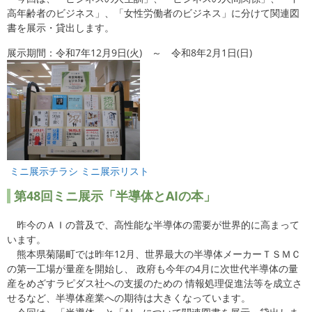
高年齢者のビジネス」、「女性労働者のビジネス」に分けて関連図
書を展示・貸出します。
展示期間：令和7年12月9日(火) ～ 令和8年2月1日(日)
ミニ展示チラシ
ミニ展示リスト
第48
回ミニ展示「半導体とAIの本」
昨今のＡＩの普及で、高性能な半導体の需要が世界的に高まって
います。
熊本県菊陽町では昨年12月、世界最大の半導体メーカーＴＳＭＣ
の第一工場が量産を開始し、 政府も今年の4月に次世代半導体の量
産をめざすラピダス社への支援のための 情報処理促進法等を成立さ
せるなど、半導体産業への期待は大きくなっています。