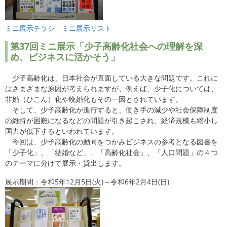
ミニ展示チラシ
ミニ展示リスト
第37
回ミニ展示「少子高齢化社会への理解を深
め、ビジネスに活かそう」
少子高齢化は、日本社会が直面している大きな問題です。これに
はさまざまな原因が考えられますが、例えば、少子化については、
非婚（ひこん）化や晩婚化もその一因とされています。
そして、少子高齢化が進行すると、働き手の減少や社会保障制度
の維持が困難になるなどの問題が引き起こされ、経済規模も縮小し
国力が低下するといわれています。
今回は、少子高齢化の動向をつかみビジネスの参考となる図書を
「少子化」、「結婚など」、「高齢化社会」、「人口問題」の４つ
のテーマに分けて展示・貸出します。
展示期間：令和5年12月5日(火)～令和6年2月4日(日)