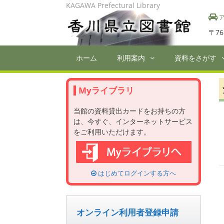
Skip
KAGAWA Prefectural Library
to
ア
content
〒76
ホーム
利用案内
資料をさがす
Myライブラリ
当館の資料貸出カードをお持ちの方
は、今すぐ、インターネットサービス
をご利用いただけます。
はじめてログインする方へ
オンライン利用者登録申請