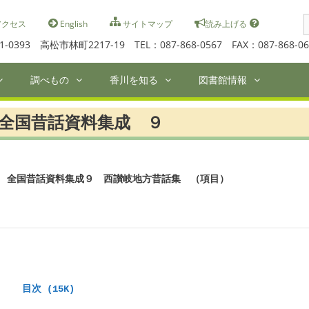
S
クセス
English
サイトマップ
読み上げる
f
1-0393 高松市林町2217-19 TEL：087-868-0567 FAX：087-868-06
調べもの
香川を知る
図書館情報
全国昔話資料集成 ９
全国昔話資料集成９　西讃岐地方昔話集　（項目）
　目次 (15K)