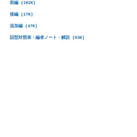
　前編 (102K)
　後編 (17K)
　追加編 (47K)
　話型対照表・編者ノート・解説 (53K)