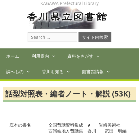
Skip
KAGAWA Prefectural Library
to
content
Search
for:
ホーム
利用案内
資料をさがす
調べもの
香川を知る
図書館情報
話型対照表・編者ノート・解説 (53K)
底本の書名　　　　全国昔話資料集成　9　　岩崎美術社

　　　　　　　　　西讃岐地方昔話集　香川　　武田　明編
