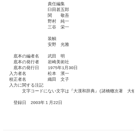
　　　　　　　　　責任編集

　　　　　　　　　臼田甚五郎

　　　　　　　　　関　　敬吾

　　　　　　　　　野村　純一

　　　　　　　　　三谷　栄一

　　　　　　　　　装幀

　　　　　　　　　安野　光雅

　底本の編者名　　武田　明

　底本の発行者　　岩崎美術社

　底本の発行日　　1975年1月30日

入力者名　　　　　松本　濱一

校正者名　　　　　織田　文子

入力に関する注記

　　　文字コードにない文字は『大漢和辞典』(諸橋轍次著　大修館
　登録日　2003年１月22日
