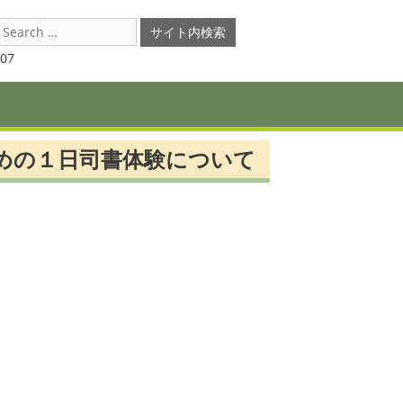
earch
or:
07
めの１日司書体験について
。