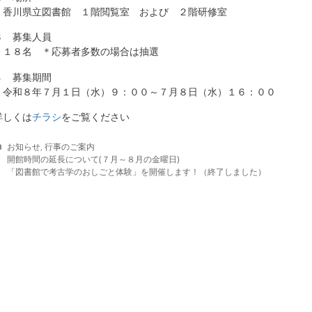
香川県立図書館 １階閲覧室 および ２階研修室
３ 募集人員
１８名 ＊応募者多数の場合は抽選
４ 募集期間
令和８年７月１日（水）９：００～７月８日（水）１６：００
詳しくは
チラシ
をご覧ください
C
お知らせ
,
行事のご案内
a
開館時間の延長について(７月～８月の金曜日)
t
「図書館で考古学のおしごと体験」を開催します！（終了しました）
e
g
o
r
i
e
s