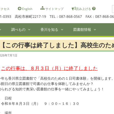
S
クセス
English
サイトマップ
読み上げる
f
1-0393 高松市林町2217-19 TEL：087-868-0567 FAX：087-868-06
調べもの
香川を知る
図書館情報
【この行事は終了しました】高校生のた
026年7月1日
この行事は、８月３日（月）に終了しました
今年も香川県立図書館で「高校生のための１日司書体験」を開催します
休館日の県立図書館で司書のお仕事を体験してみませんか？
知られざる知的で奥深い図書館の仕事を一緒にやってみましょう！
１ 日程
令和８年８月３日（月） ９：００～１６：３０
２ 場所