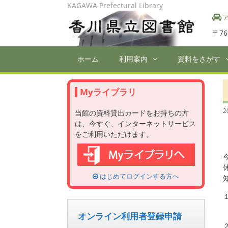
Skip
KAGAWA Prefectural Library
to
ア
content
〒76
ホーム
利用案内
資料をさがす
Myライブラリ
2
当館の資料貸出カードをお持ちの方
は、今すぐ、インターネットサービス
をご利用いただけます。
はじめてログインする方へ
オンライン利用者登録申請