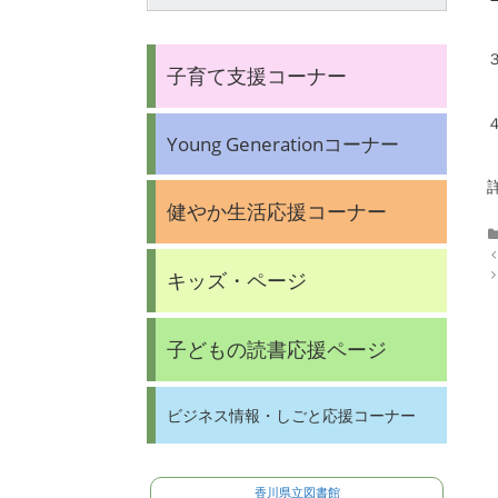
子育て支援コーナー
Young Generationコーナー
健やか生活応援コーナー
P
o
キッズ・ページ
s
t
n
子どもの読書応援ページ
a
v
i
g
ビジネス情報・しごと応援コーナー
a
t
i
o
香川県立図書館