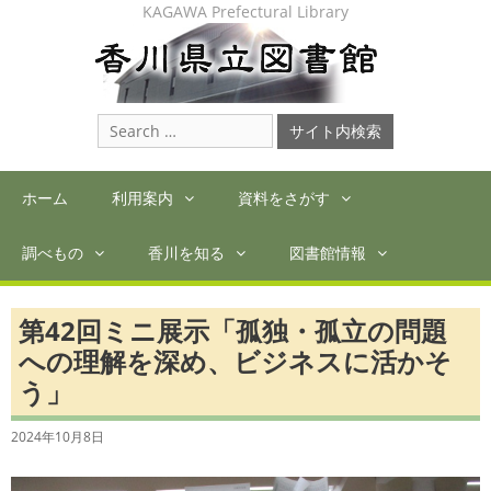
Skip
KAGAWA Prefectural Library
to
content
Search
for:
ホーム
利用案内
資料をさがす
調べもの
香川を知る
図書館情報
第42回ミニ展示「孤独・孤立の問題
への理解を深め、ビジネスに活かそ
う」
2024年10月8日