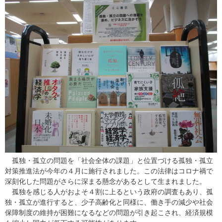
孤独・孤立の問題を「社会全体の課題」と位置づける孤独・孤立
対策推進法が今年の４月に施行されました。この法律はコロナ禍で
深刻化した問題がさらに深まる懸念があるとして生まれました。
孤独を感じる人がおよそ４割に上るという政府の調査もあり、孤
独・孤立が進行すると、少子高齢化と同様に、働き手の減少や社会
保障制度の維持が困難になるなどの問題が引き起こされ、経済規模