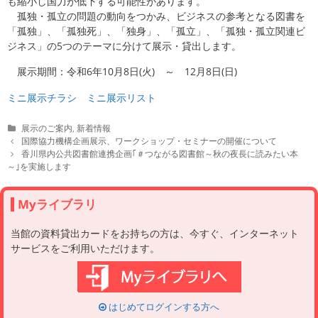
も縮小し国力が低下する可能性があります。
孤独・孤立の問題の動向をつかみ、ビジネスの参考となる図書を
「孤独」、「孤独死」、「独身」、「孤立」、「孤独・孤立関連ビ
ジネス」の5つのテーマに分けて展示・貸出します。
展示期間：令和6年10月8日(火) ～ 12月8日(日)
ミニ展示チラシ
ミニ展示リスト
C
展示のご案内
,
新着情報
a
P
国際協力機構企画展示、ワークショップ・セミナーの開催について
t
o
香川県内公共図書館連携企画｢＃つながる図書館～秋の夜長に読みたい本
e
s
～｣を実施します
g
t
o
n
r
a
Myライブラリ
i
v
e
i
当館の資料貸出カードをお持ちの方は、今すぐ、インターネット
s
g
サービスをご利用いただけます。
a
t
i
o
n
はじめてログインする方へ