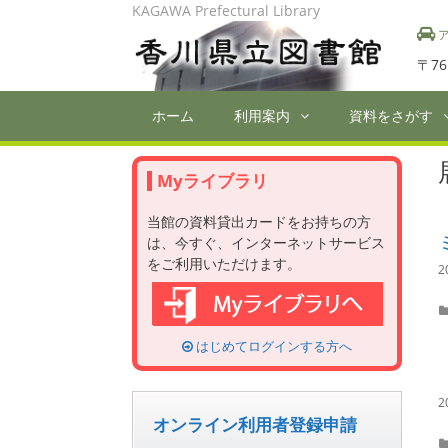
Skip
KAGAWA Prefectural Library
to
ア
content
〒76
ホーム
利用案内
資料をさがす
Myライブラリ
当館の資料貸出カードをお持ちの方
は、今すぐ、インターネットサービス
をご利用いただけます。
2
はじめてログインする方へ
2
オンライン利用者登録申請