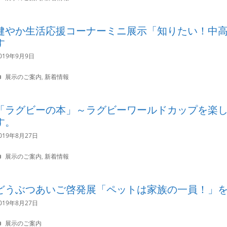
a
s
t
e
健やか生活応援コーナーミニ展示「知りたい！中
g
す
o
r
019年9月9日
i
e
s
C
展示のご案内
,
新着情報
a
t
e
「ラグビーの本」～ラグビーワールドカップを楽
g
す。
o
r
019年8月27日
i
e
s
C
展示のご案内
,
新着情報
a
t
e
どうぶつあいご啓発展「ペットは家族の一員！」
g
o
019年8月27日
r
i
C
展示のご案内
e