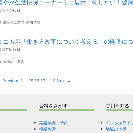
健やか生活応援コーナーミニ展示「知りたい！健
g
o
019年7月8日
r
i
C
展示のご案内
,
新着情報
e
a
s
t
e
ミニ展示「働き方改革について考える」の開催に
g
o
019年6月8日
r
i
C
展示のご案内
e
a
s
t
e
 Previous
1
…
15
16
17
…
19
Next →
g
o
r
i
e
資料をさがす
香川を知る
s
蔵書検索・予約
デジタルライ
横断検索
地域の本棚