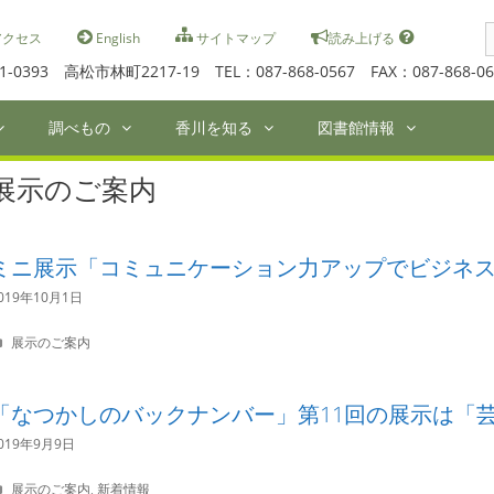
S
クセス
English
サイトマップ
読み上げる
f
1-0393 高松市林町2217-19 TEL：087-868-0567 FAX：087-868-06
調べもの
香川を知る
図書館情報
展示のご案内
ミニ展示「コミュニケーション力アップでビジネ
019年10月1日
C
展示のご案内
a
t
e
「なつかしのバックナンバー」第11回の展示は「
g
o
019年9月9日
r
i
C
展示のご案内
,
新着情報
e