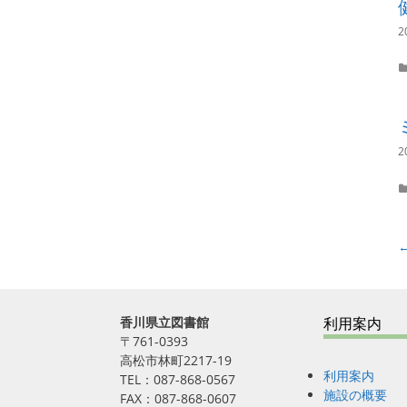
2
2
P
←
o
s
t
香川県立図書館
利用案内
n
〒761-0393
a
高松市林町2217-19
v
利用案内
TEL：087-868-0567
i
施設の概要
FAX：087-868-0607
g