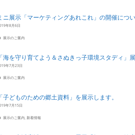
a
s
t
e
ミニ展示「マーケティングあれこれ」の開催につ
g
o
019年8月6日
r
i
C
展示のご案内
e
a
s
t
e
「海を守り育てよう＆さぬきっ子環境スタディ」
g
o
019年7月23日
r
i
C
展示のご案内
e
a
s
t
e
「子どものための郷土資料」を展示します。
g
o
019年7月15日
r
i
C
展示のご案内
,
新着情報
e
a
s
t
e