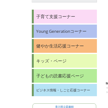
子育て支援コーナー
Young Generationコーナー
健やか生活応援コーナー
キッズ・ページ
子どもの読書応援ページ
P
ビジネス情報・しごと応援コーナー
o
s
t
n
香川県立図書館
a