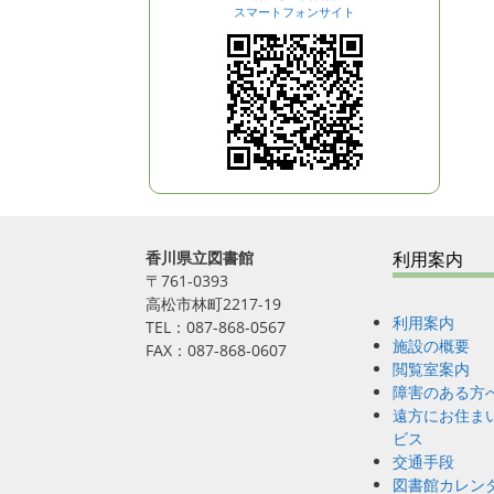
スマートフォンサイト
v
i
g
a
t
i
o
n
香川県立図書館
利用案内
〒761-0393
高松市林町2217-19
利用案内
TEL：087-868-0567
施設の概要
FAX：087-868-0607
閲覧室案内
障害のある方
遠方にお住ま
ビス
交通手段
図書館カレン