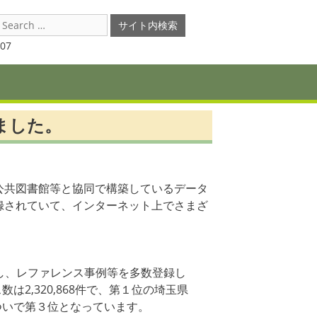
earch
or:
07
ました。
公共図書館等と協同で構築しているデータ
録されていて、インターネット上でさまざ
し、レファレンス事例等を多数登録し
2,320,868件で、第１位の埼玉県
ついで第３位となっています。