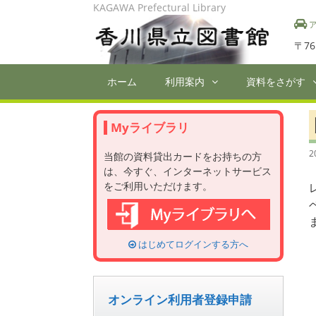
Skip
KAGAWA Prefectural Library
to
ア
content
〒76
ホーム
利用案内
資料をさがす
Myライブラリ
2
当館の資料貸出カードをお持ちの方
は、今すぐ、インターネットサービス
をご利用いただけます。
はじめてログインする方へ
オンライン利用者登録申請