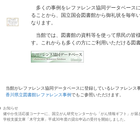
多くの事例をレファレンス協同データベースに
ることから、国立国会図書館から御礼状を毎年
なります。
当館では、図書館の資料等を使って県民の皆様
す。これからも多くの方にご利用いただける図
当館がレファレンス協同データベースに登録しているレファレンス事
香川県立図書館レファレンス事例
でもご参照いただけます。
C
お知らせ
a
健やか生活応援コーナーに、国立がん研究センターから「がん情報ギフト」が届
t
学校支援文庫「木守文庫」平成30年度の貸出申込の受付を開始しました。
e
g
o
r