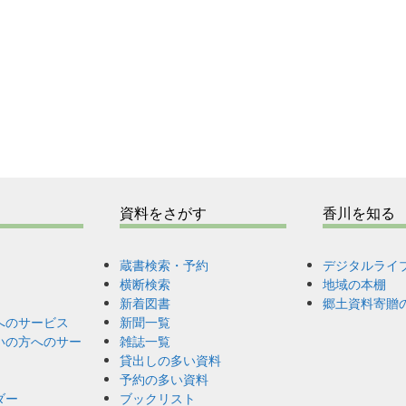
i
e
s
資料をさがす
香川を知る
蔵書検索・予約
デジタルライ
横断検索
地域の本棚
新着図書
郷土資料寄贈
へのサービス
新聞一覧
いの方へのサー
雑誌一覧
貸出しの多い資料
予約の多い資料
ダー
ブックリスト