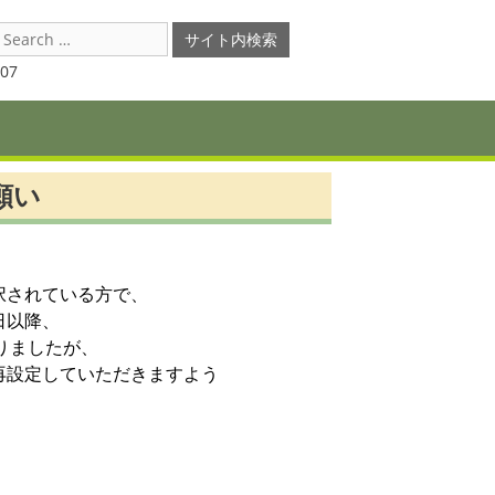
earch
or:
07
願い
択されている方で、
日以降、
りましたが、
再設定していただきますよう