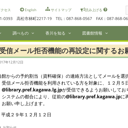
S
クセス
English
サイトマップ
読み上げる
f
1-0393 高松市林町2217-19 TEL：087-868-0567 FAX：087-868-06
調べもの
香川を知る
図書館情報
受信メール拒否機能の再設定に関するお
017年12月12日
当館からの予約割当（資料確保）の連絡方法としてメールを選
受信メール拒否機能を利用されている方を対象に、１２月５
@library.pref.kagawa.lg.jp
が受信できるようお願いしてお
システムの都合により、従前の
@library.pref.kagawa.jp
に
お願い申し上げます。
平成２９年１２月１２日
C
お知らせ