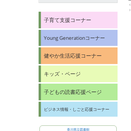
P
o
s
子育て支援コーナー
t
n
a
v
Young Generationコーナー
i
g
a
t
健やか生活応援コーナー
i
o
n
キッズ・ページ
子どもの読書応援ページ
ビジネス情報・しごと応援コーナー
香川県立図書館