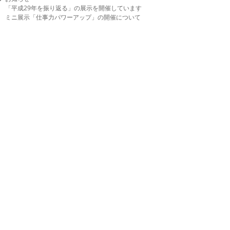
a
「平成29年を振り返る」の展示を開催しています
t
ミニ展示「仕事力パワーアップ」の開催について
e
g
o
r
i
e
s