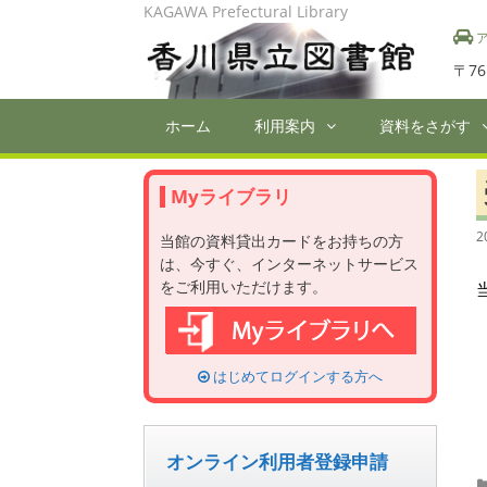
Skip
KAGAWA Prefectural Library
to
ア
content
〒76
ホーム
利用案内
資料をさがす
Myライブラリ
2
当館の資料貸出カードをお持ちの方
は、今すぐ、インターネットサービス
をご利用いただけます。
はじめてログインする方へ
オンライン利用者登録申請