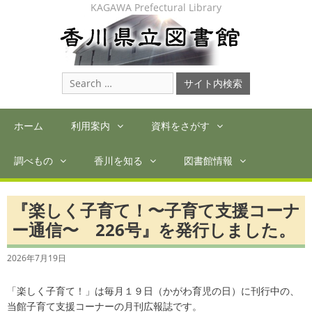
Skip
KAGAWA Prefectural Library
to
content
Search
for:
ホーム
利用案内
資料をさがす
調べもの
香川を知る
図書館情報
『楽しく子育て！〜子育て支援コーナ
ー通信〜 226号』を発行しました。
2026年7月19日
「楽しく子育て！」は毎月１９日（かがわ育児の日）に刊行中の、
当館子育て支援コーナーの月刊広報誌です。