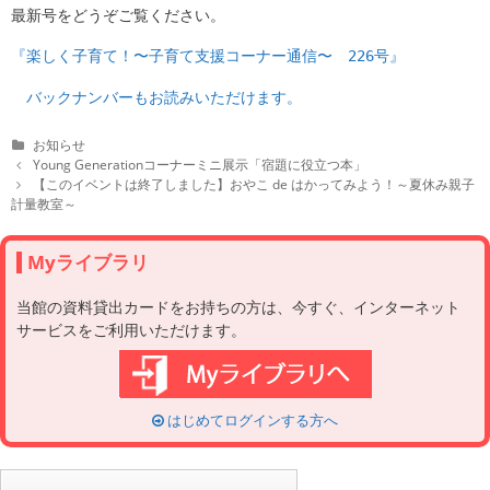
最新号をどうぞご覧ください。
『楽しく子育て！〜子育て支援コーナー通信〜 226号』
バックナンバーもお読みいただけます。
C
お知らせ
a
P
Young Generationコーナーミニ展示「宿題に役立つ本」
t
o
【このイベントは終了しました】おやこ de はかってみよう！～夏休み親子
e
s
計量教室～
g
t
o
n
r
a
Myライブラリ
i
v
e
i
当館の資料貸出カードをお持ちの方は、今すぐ、インターネット
s
g
サービスをご利用いただけます。
a
t
i
o
n
はじめてログインする方へ