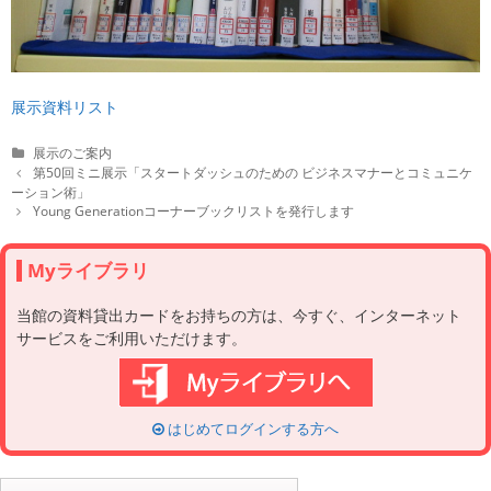
展示資料リスト
C
展示のご案内
a
P
第50回ミニ展示「スタートダッシュのための ビジネスマナーとコミュニケ
t
o
ーション術」
e
s
Young Generationコーナーブックリストを発行します
g
t
o
n
r
a
Myライブラリ
i
v
e
i
当館の資料貸出カードをお持ちの方は、今すぐ、インターネット
s
g
サービスをご利用いただけます。
a
t
i
o
n
はじめてログインする方へ