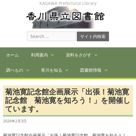
Skip
KAGAWA Prefectural Library
to
content
Search
for:
ホーム
利用案内
資料をさがす
調べもの
香川を知る
図書館情報
菊池寛記念館企画展示「出張！菊池寛
記念館 菊池寛を知ろう！」を開催し
ています。
2026年2月3日
菊池寛記念館企画展示「出張！菊池寛記念館 菊池寛を知ろう！」