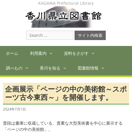
Skip
KAGAWA Prefectural Library
to
content
Search
for:
ホーム
利用案内
資料をさがす
調べもの
香川を知る
図書館情報
企画展示「ページの中の美術館～スポ
ーツ古今東西～」を開催します。
2024年7月1日
普段は書庫に収蔵している、貴重な大型美術書を中心に展示する
「ページの中の美術館」。