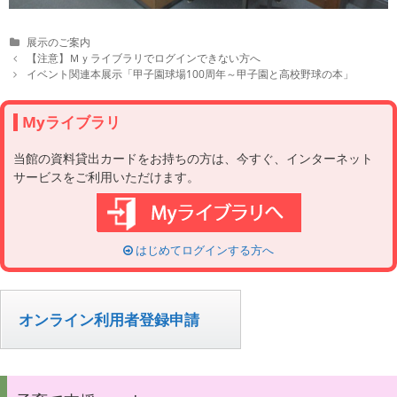
C
展示のご案内
a
P
【注意】Ｍｙライブラリでログインできない方へ
t
o
イベント関連本展示「甲子園球場100周年～甲子園と高校野球の本」
e
s
g
t
o
n
Myライブラリ
r
a
i
v
当館の資料貸出カードをお持ちの方は、今すぐ、インターネット
e
i
サービスをご利用いただけます。
s
g
a
t
i
o
はじめてログインする方へ
n
オンライン利用者登録申請